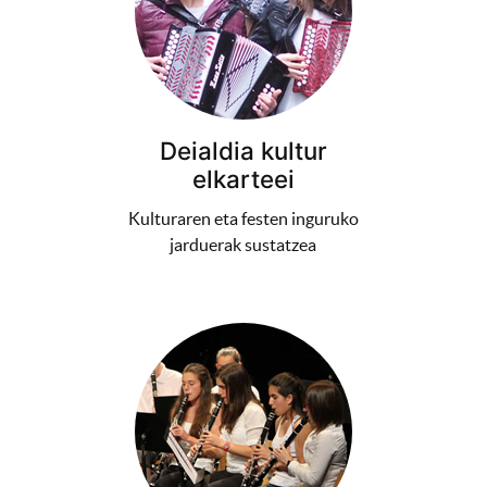
Deialdia kultur
elkarteei
Kulturaren eta festen inguruko
jarduerak sustatzea