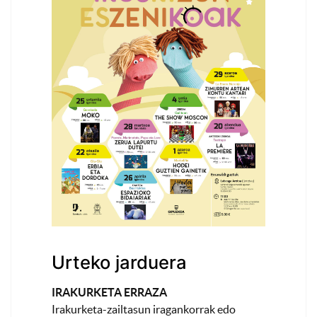
Urteko jarduera
IRAKURKETA ERRAZA
Irakurketa-zailtasun iragankorrak edo