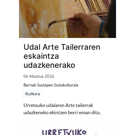
Udal Arte Tailerraren
eskaintza
udazkenerako
06 Abuztua 2026
Berriak Sustapen Soziokulturala
Kultura
Urretxuko udalaren Arte tailerrak
udazkeneko ekintzen berri eman ditu.