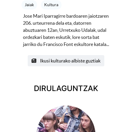
Jaiak
Kultura
Jose Mari Iparragirre bardoaren jaiotzaren
206. urteurrena dela eta, datorren
abuztuaren 12an, Urretxuko Udalak, udal
ordezkari baten eskutik, lore sorta bat
jarriko du Francisco Font eskultore katala...
Ikusi kulturako albiste guztiak
DIRULAGUNTZAK