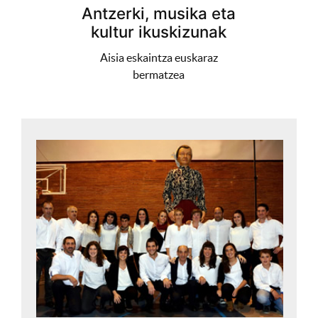
Antzerki, musika eta
kultur ikuskizunak
Aisia eskaintza euskaraz
bermatzea