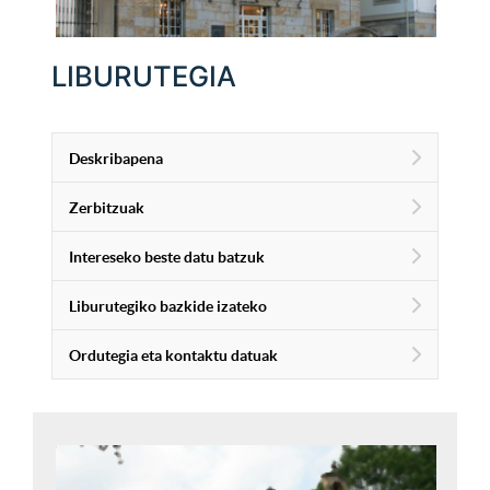
LIBURUTEGIA
Deskribapena
Zerbitzuak
Intereseko beste datu batzuk
Liburutegiko bazkide izateko
Ordutegia eta kontaktu datuak