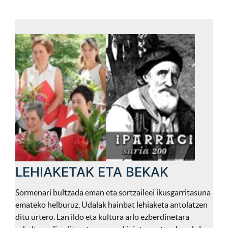
LEHIAKETAK ETA BEKAK
Sormenari bultzada eman eta sortzaileei ikusgarritasuna
emateko helburuz, Udalak hainbat lehiaketa antolatzen
ditu urtero. Lan ildo eta kultura arlo ezberdinetara