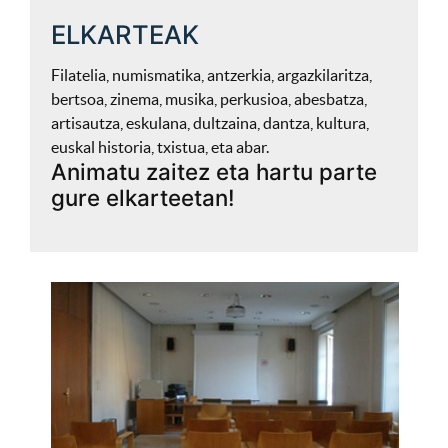
ELKARTEAK
Filatelia, numismatika, antzerkia, argazkilaritza,
bertsoa, zinema, musika, perkusioa, abesbatza,
artisautza, eskulana, dultzaina, dantza, kultura,
euskal historia, txistua, eta abar.
Animatu zaitez eta hartu parte
gure elkarteetan!