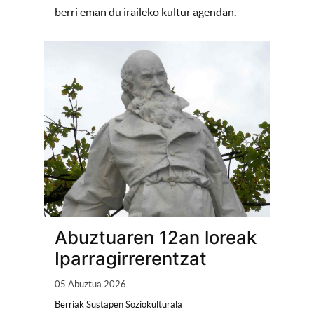
berri eman du iraileko kultur agendan.
Abuztuaren 12an loreak
Iparragirrerentzat
05 Abuztua 2026
Berriak Sustapen Soziokulturala