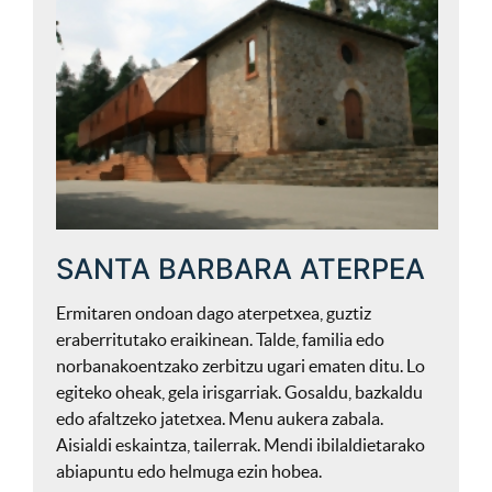
SANTA BARBARA ATERPEA
Ermitaren ondoan dago aterpetxea, guztiz
eraberritutako eraikinean. Talde, familia edo
norbanakoentzako zerbitzu ugari ematen ditu. Lo
egiteko oheak, gela irisgarriak. Gosaldu, bazkaldu
edo afaltzeko jatetxea. Menu aukera zabala.
Aisialdi eskaintza, tailerrak. Mendi ibilaldietarako
abiapuntu edo helmuga ezin hobea.