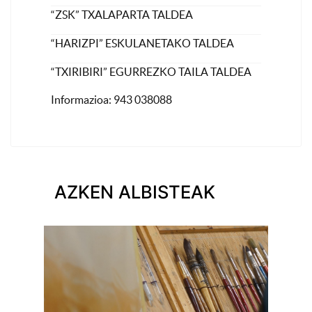
“ZSK” TXALAPARTA TALDEA
“HARIZPI” ESKULANETAKO TALDEA
“TXIRIBIRI” EGURREZKO TAILA TALDEA
Informazioa: 943 038088
AZKEN ALBISTEAK