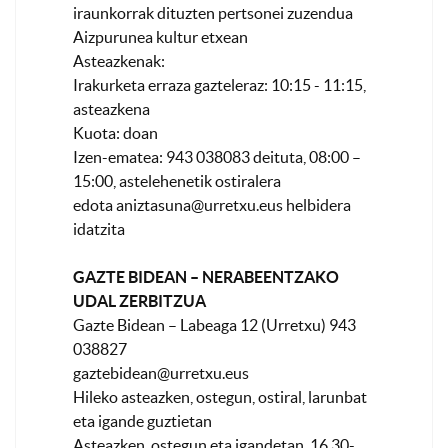
iraunkorrak dituzten pertsonei zuzendua
Aizpurunea kultur etxean
Asteazkenak:
Irakurketa erraza gazteleraz: 10:15 - 11:15,
asteazkena
Kuota: doan
Izen-ematea: 943 038083 deituta, 08:00 –
15:00, astelehenetik ostiralera
edota
aniztasuna@urretxu.eus
helbidera
idatzita
GAZTE BIDEAN – NERABEENTZAKO
UDAL ZERBITZUA
Gazte Bidean – Labeaga 12 (Urretxu) 943
038827
gaztebidean@urretxu.eus
Hileko asteazken, ostegun, ostiral, larunbat
eta igande guztietan
Asteazken, ostegun eta igandetan, 16.30-