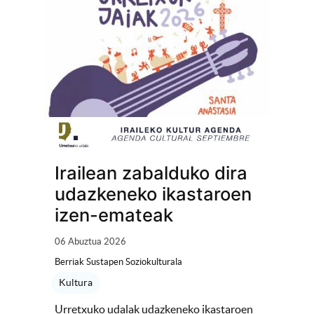
Irailean zabalduko dira
udazkeneko ikastaroen
izen-emateak
06 Abuztua 2026
Berriak Sustapen Soziokulturala
Kultura
Urretxuko udalak udazkeneko ikastaroen