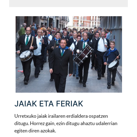
JAIAK ETA FERIAK
Urretxuko jaiak irailaren erdialdera ospatzen
ditugu. Horrez gain, ezin ditugu ahaztu udalerrian
egiten diren azokak.