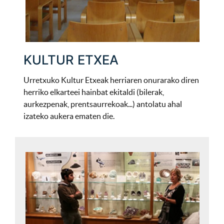
KULTUR ETXEA
Urretxuko Kultur Etxeak herriaren onurarako diren
herriko elkarteei hainbat ekitaldi (bilerak,
aurkezpenak, prentsaurrekoak...) antolatu ahal
izateko aukera ematen die.