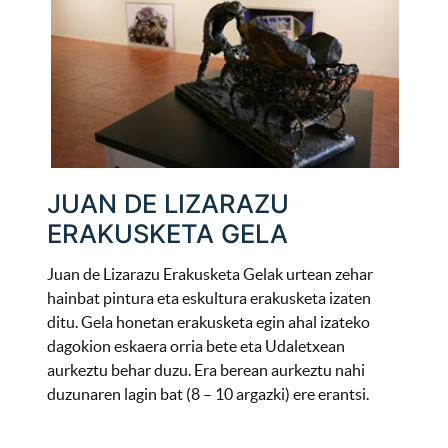
JUAN DE LIZARAZU
ERAKUSKETA GELA
Juan de Lizarazu Erakusketa Gelak urtean zehar
hainbat pintura eta eskultura erakusketa izaten
ditu. Gela honetan erakusketa egin ahal izateko
dagokion eskaera orria bete eta Udaletxean
aurkeztu behar duzu. Era berean aurkeztu nahi
duzunaren lagin bat (8 – 10 argazki) ere erantsi.