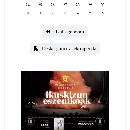
24
25
26
27
28
29
30
31
1
2
3
4
5
6
Itzuli agendara
Deskargatu iraileko agenda