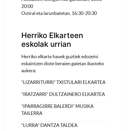
20:00
Ostiral eta larunbatetan, 16:30-20:30
Herriko Elkarteen
eskolak urrian
Herriko elkarte hauek guztiek edozeini
eskaintzen diote beraien gaietan ikasteko
aukera:
“LIZARRITURRI” TXISTULARI ELKARTEA
“IRATZARRI” DULTZAINERO ELKARTEA
“IPARRAGIRRE BALERDI” MUSIKA
TAILERRA
“LURRA” DANTZA TALDEA