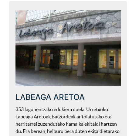
LABEAGA ARETOA
353 lagunentzako edukiera duela, Urretxuko
Labeaga Aretoak Batzordeak antolatutako eta
herritarrei zuzendutako hamaika ekitaldi hartzen
du. Era berean, helburu bera duten ekitaldietarako