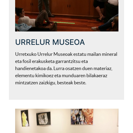
URRELUR MUSEOA
Urretxuko Urrelur Museoak estatu mailan mineral
eta fosil erakusketa garrantzitsu eta
handienetakoa da. Lurra osatzen duen materiaz,
elementu kimikoez eta munduaren bilakaeraz
mintzatzen zaizkigu, besteak beste.