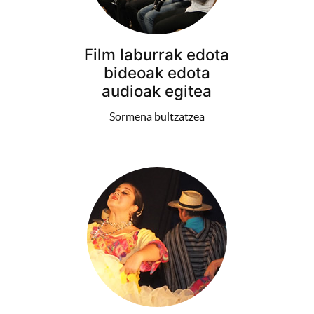
Film laburrak edota
bideoak edota
audioak egitea
Sormena bultzatzea