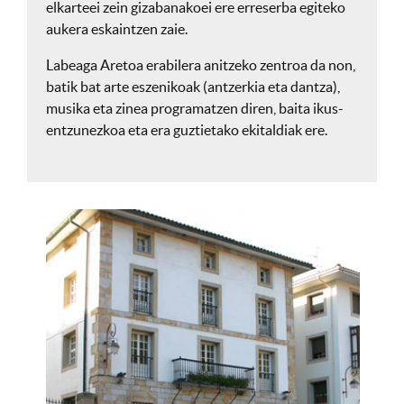
elkarteei zein gizabanakoei ere erreserba egiteko
aukera eskaintzen zaie.
Labeaga Aretoa erabilera anitzeko zentroa da non,
batik bat arte eszenikoak (antzerkia eta dantza),
musika eta zinea programatzen diren, baita ikus-
entzunezkoa eta era guztietako ekitaldiak ere.