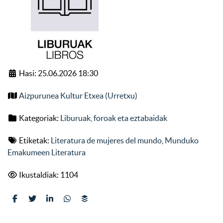
Hasi: 25.06.2026 18:30
Aizpurunea Kultur Etxea (Urretxu)
Kategoriak:
Liburuak, foroak eta eztabaidak
Etiketak:
Literatura de mujeres del mundo
,
Munduko
Emakumeen Literatura
Ikustaldiak: 1104