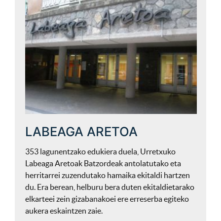
LABEAGA ARETOA
353 lagunentzako edukiera duela, Urretxuko
Labeaga Aretoak Batzordeak antolatutako eta
herritarrei zuzendutako hamaika ekitaldi hartzen
du. Era berean, helburu bera duten ekitaldietarako
elkarteei zein gizabanakoei ere erreserba egiteko
aukera eskaintzen zaie.