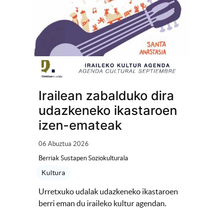
Irailean zabalduko dira
udazkeneko ikastaroen
izen-emateak
06 Abuztua 2026
Berriak Sustapen Soziokulturala
Kultura
Urretxuko udalak udazkeneko ikastaroen
berri eman du iraileko kultur agendan.