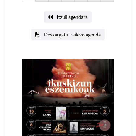
Itzuli agendara
Deskargatu iraileko agenda