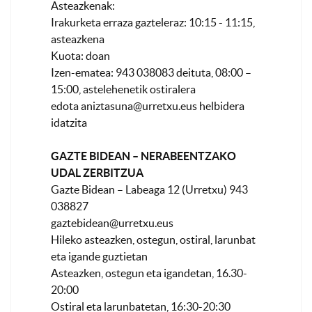
Asteazkenak:
Irakurketa erraza gazteleraz: 10:15 - 11:15,
asteazkena
Kuota: doan
Izen-ematea: 943 038083 deituta, 08:00 –
15:00, astelehenetik ostiralera
edota
aniztasuna@urretxu.eus
helbidera
idatzita
GAZTE BIDEAN – NERABEENTZAKO
UDAL ZERBITZUA
Gazte Bidean – Labeaga 12 (Urretxu) 943
038827
gaztebidean@urretxu.eus
Hileko asteazken, ostegun, ostiral, larunbat
eta igande guztietan
Asteazken, ostegun eta igandetan, 16.30-
20:00
Ostiral eta larunbatetan, 16:30-20:30