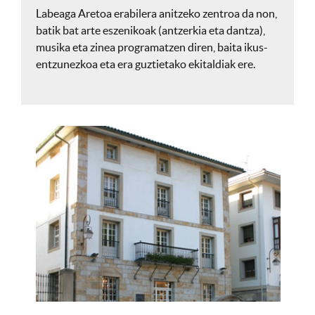
Labeaga Aretoa erabilera anitzeko zentroa da non,
batik bat arte eszenikoak (antzerkia eta dantza),
musika eta zinea programatzen diren, baita ikus-
entzunezkoa eta era guztietako ekitaldiak ere.