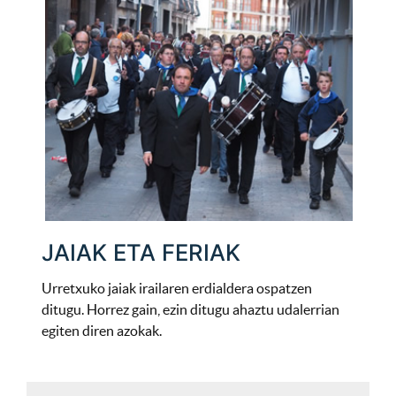
JAIAK ETA FERIAK
Urretxuko jaiak irailaren erdialdera ospatzen
ditugu. Horrez gain, ezin ditugu ahaztu udalerrian
egiten diren azokak.