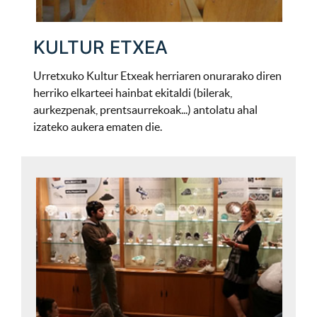
KULTUR ETXEA
Urretxuko Kultur Etxeak herriaren onurarako diren
herriko elkarteei hainbat ekitaldi (bilerak,
aurkezpenak, prentsaurrekoak...) antolatu ahal
izateko aukera ematen die.