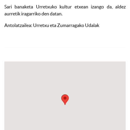
Sari banaketa Urretxuko kultur etxean izango da, aldez
aurretik iragarriko den datan.
Antolatzailea: Urretxu eta Zumarragako Udalak