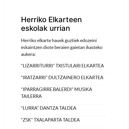
Herriko Elkarteen
eskolak urrian
Herriko elkarte hauek guztiek edozeini
eskaintzen diote beraien gaietan ikasteko
aukera:
“LIZARRITURRI” TXISTULARI ELKARTEA
“IRATZARRI” DULTZAINERO ELKARTEA
“IPARRAGIRRE BALERDI” MUSIKA
TAILERRA
“LURRA” DANTZA TALDEA
“ZSK” TXALAPARTA TALDEA