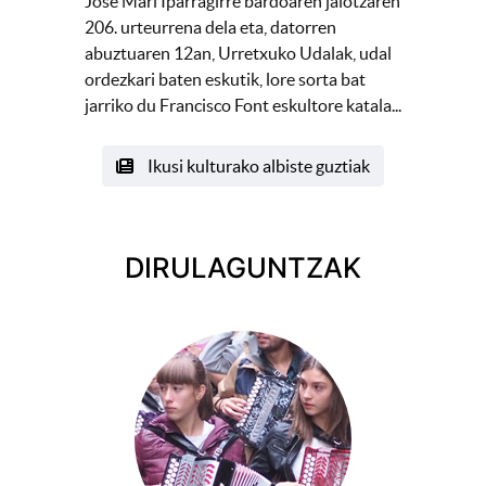
Jose Mari Iparragirre bardoaren jaiotzaren
206. urteurrena dela eta, datorren
abuztuaren 12an, Urretxuko Udalak, udal
ordezkari baten eskutik, lore sorta bat
jarriko du Francisco Font eskultore katala...
Ikusi kulturako albiste guztiak
DIRULAGUNTZAK