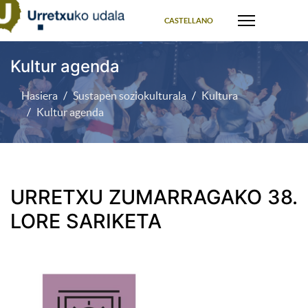
Select your language
CASTELLANO
Kultur agenda
Hasiera
Sustapen soziokulturala
Kultura
Kultur agenda
URRETXU ZUMARRAGAKO 38.
LORE SARIKETA