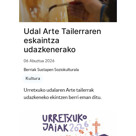
Udal Arte Tailerraren
eskaintza
udazkenerako
06 Abuztua 2026
Berriak Sustapen Soziokulturala
Kultura
Urretxuko udalaren Arte tailerrak
udazkeneko ekintzen berri eman ditu.