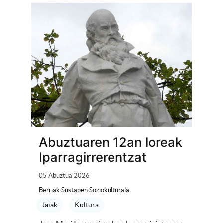
Abuztuaren 12an loreak
Iparragirrerentzat
05 Abuztua 2026
Berriak Sustapen Soziokulturala
Jaiak
Kultura