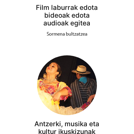
Film laburrak edota
bideoak edota
audioak egitea
Sormena bultzatzea
Antzerki, musika eta
kultur ikuskizunak