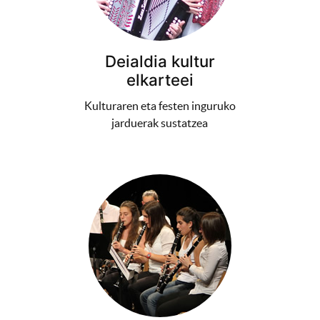
Deialdia kultur
elkarteei
Kulturaren eta festen inguruko
jarduerak sustatzea