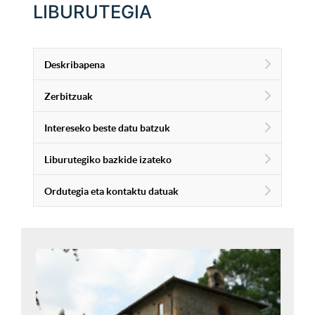
LIBURUTEGIA
Deskribapena
Zerbitzuak
Intereseko beste datu batzuk
Liburutegiko bazkide izateko
Ordutegia eta kontaktu datuak