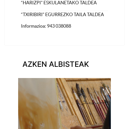
“HARIZPI” ESKULANETAKO TALDEA
“TXIRIBIRI” EGURREZKO TAILA TALDEA
Informazioa: 943 038088
AZKEN ALBISTEAK