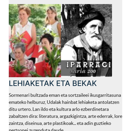
LEHIAKETAK ETA BEKAK
Sormenari bultzada eman eta sortzaileei ikusgarritasuna
emateko helburuz, Udalak hainbat lehiaketa antolatzen
ditu urtero. Lan ildo eta kultura arlo ezberdinetara
zabaltzen dira: literatura, argazkigintza, arte ederrak, lore
zaintza, diseinua, arte plastikoak... eta adin guztieko
pertsonei zuzenduta daude.