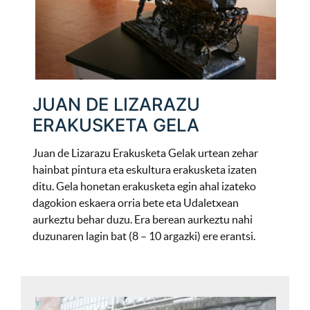
JUAN DE LIZARAZU
ERAKUSKETA GELA
Juan de Lizarazu Erakusketa Gelak urtean zehar
hainbat pintura eta eskultura erakusketa izaten
ditu. Gela honetan erakusketa egin ahal izateko
dagokion eskaera orria bete eta Udaletxean
aurkeztu behar duzu. Era berean aurkeztu nahi
duzunaren lagin bat (8 – 10 argazki) ere erantsi.