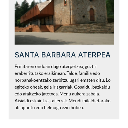
SANTA BARBARA ATERPEA
Ermitaren ondoan dago aterpetxea, guztiz
eraberritutako eraikinean. Talde, familia edo
norbanakoentzako zerbitzu ugari ematen ditu. Lo
egiteko oheak, gela irisgarriak. Gosaldu, bazkaldu
edo afaltzeko jatetxea. Menu aukera zabala.
Aisialdi eskaintza, tailerrak. Mendi ibilaldietarako
abiapuntu edo helmuga ezin hobea.