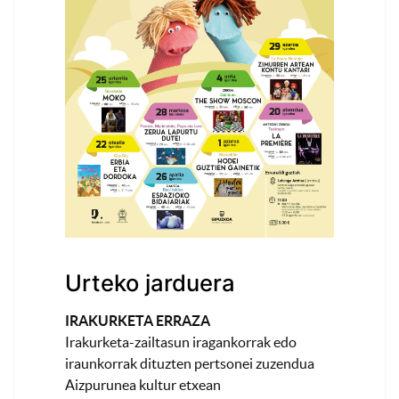
Urteko jarduera
IRAKURKETA ERRAZA
Irakurketa-zailtasun iragankorrak edo
iraunkorrak dituzten pertsonei zuzendua
Aizpurunea kultur etxean