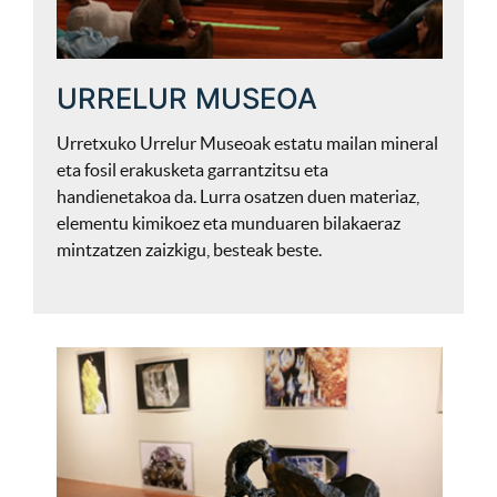
URRELUR MUSEOA
Urretxuko Urrelur Museoak estatu mailan mineral
eta fosil erakusketa garrantzitsu eta
handienetakoa da. Lurra osatzen duen materiaz,
elementu kimikoez eta munduaren bilakaeraz
mintzatzen zaizkigu, besteak beste.