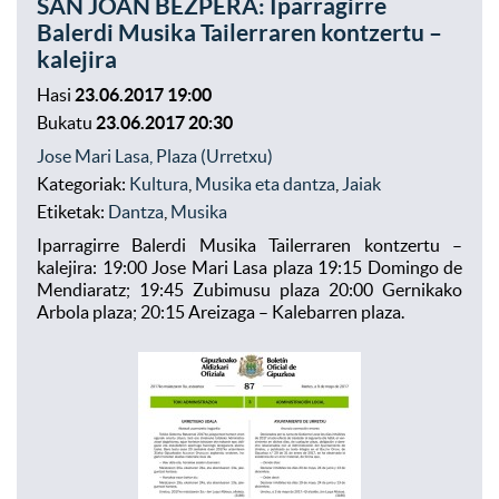
SAN JOAN BEZPERA: Iparragirre
Balerdi Musika Tailerraren kontzertu –
kalejira
Hasi
23.06.2017 19:00
Bukatu
23.06.2017 20:30
Jose Mari Lasa, Plaza (Urretxu)
Kategoriak:
Kultura
,
Musika eta dantza
,
Jaiak
Etiketak:
Dantza
,
Musika
Iparragirre Balerdi Musika Tailerraren kontzertu –
kalejira: 19:00 Jose Mari Lasa plaza 19:15 Domingo de
Mendiaratz; 19:45 Zubimusu plaza 20:00 Gernikako
Arbola plaza; 20:15 Areizaga – Kalebarren plaza.