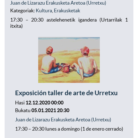
Juan de Lizarazu Erakusketa Aretoa (Urretxu)
Kategoriak:
Kultura
,
Erakusketak
17:30 – 20:30 astelehenetik igandera (Urtarrilak 1
itxita)
Exposición taller de arte de Urretxu
Hasi
12.12.2020 00:00
Bukatu
05.01.2021 20:30
Juan de Lizarazu Erakusketa Aretoa (Urretxu)
17:30 – 20:30 lunes a domingo (1 de enero cerrado)