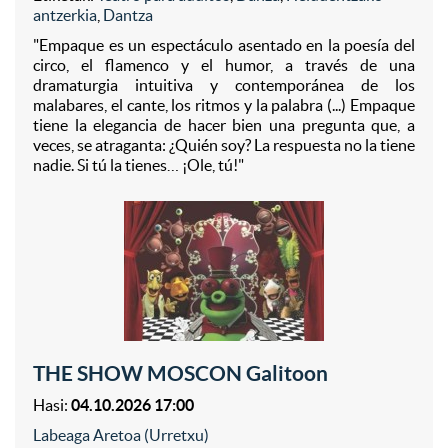
antzerkia
,
Dantza
"Empaque es un espectáculo asentado en la poesía del
circo, el flamenco y el humor, a través de una
dramaturgia intuitiva y contemporánea de los
malabares, el cante, los ritmos y la palabra (...) Empaque
tiene la elegancia de hacer bien una pregunta que, a
veces, se atraganta: ¿Quién soy? La respuesta no la tiene
nadie. Si tú la tienes… ¡Ole, tú!"
THE SHOW MOSCON Galitoon
Hasi:
04.10.2026 17:00
Labeaga Aretoa (Urretxu)