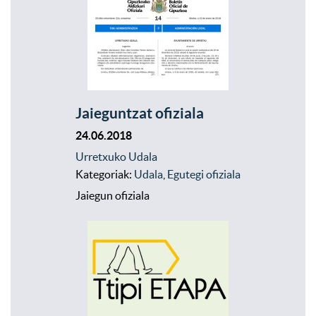
Jaieguntzat ofiziala
24.06.2018
Urretxuko Udala
Kategoriak:
Udala
,
Egutegi ofiziala
Jaiegun ofiziala