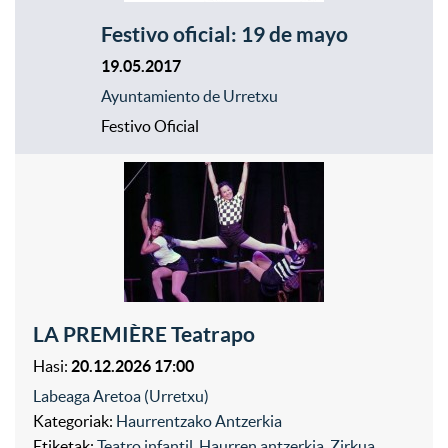
Festivo oficial: 19 de mayo
19.05.2017
Ayuntamiento de Urretxu
Festivo Oficial
LA PREMIÈRE Teatrapo
Hasi:
20.12.2026 17:00
Labeaga Aretoa (Urretxu)
Kategoriak:
Haurrentzako Antzerkia
Etiketak:
Teatro infantil
,
Haurren antzerkia
,
Zirkua
,