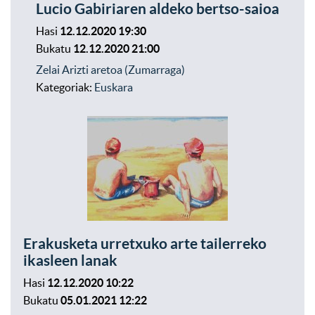
Lucio Gabiriaren aldeko bertso-saioa
Hasi
12.12.2020 19:30
Bukatu
12.12.2020 21:00
Zelai Arizti aretoa (Zumarraga)
Kategoriak:
Euskara
Erakusketa urretxuko arte tailerreko
ikasleen lanak
Hasi
12.12.2020 10:22
Bukatu
05.01.2021 12:22