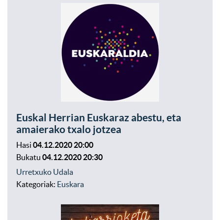
Euskal Herrian Euskaraz abestu, eta
amaierako txalo jotzea
Hasi
04.12.2020 20:00
Bukatu
04.12.2020 20:30
Urretxuko Udala
Kategoriak:
Euskara