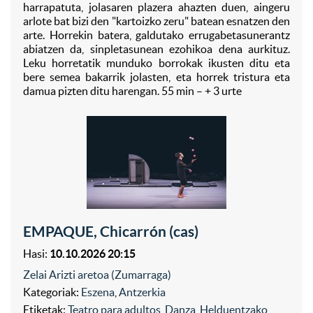
harrapatuta, jolasaren plazera ahazten duen, aingeru
arlote bat bizi den "kartoizko zeru" batean esnatzen den
arte. Horrekin batera, galdutako errugabetasunerantz
abiatzen da, sinpletasunean ezohikoa dena aurkituz.
Leku horretatik munduko borrokak ikusten ditu eta
bere semea bakarrik jolasten, eta horrek tristura eta
damua pizten ditu harengan. 55 min – + 3 urte
EMPAQUE, Chicarrón (cas)
Hasi:
10.10.2026 20:15
Zelai Arizti aretoa (Zumarraga)
Kategoriak:
Eszena
,
Antzerkia
Etiketak:
Teatro para adultos
,
Danza
,
Helduentzako