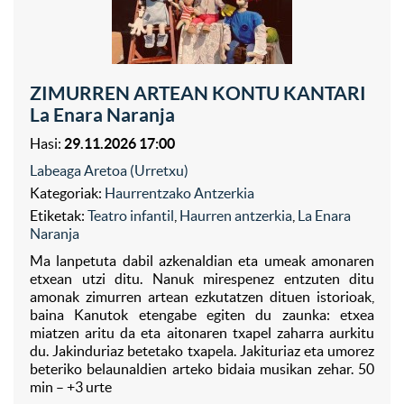
ZIMURREN ARTEAN KONTU KANTARI
La Enara Naranja
Hasi:
29.11.2026 17:00
Labeaga Aretoa (Urretxu)
Kategoriak:
Haurrentzako Antzerkia
Etiketak:
Teatro infantil
,
Haurren antzerkia
,
La Enara
Naranja
Ma lanpetuta dabil azkenaldian eta umeak amonaren
etxean utzi ditu. Nanuk mirespenez entzuten ditu
amonak zimurren artean ezkutatzen dituen istorioak,
baina Kanutok etengabe egiten du zaunka: etxea
miatzen aritu da eta aitonaren txapel zaharra aurkitu
du. Jakinduriaz betetako txapela. Jakituriaz eta umorez
beteriko belaunaldien arteko bidaia musikan zehar. 50
min – +3 urte