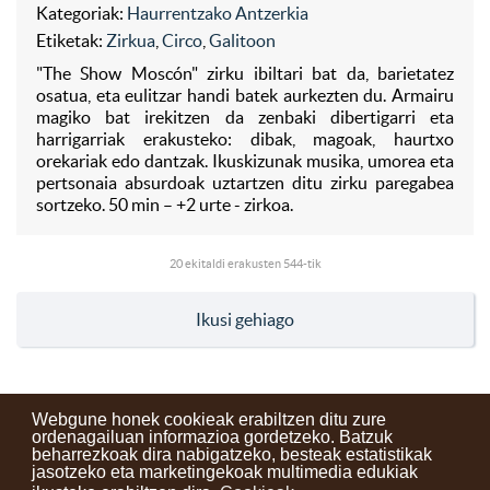
Kategoriak:
Haurrentzako Antzerkia
Etiketak:
Zirkua
,
Circo
,
Galitoon
"The Show Moscón" zirku ibiltari bat da, barietatez
osatua, eta eulitzar handi batek aurkezten du. Armairu
magiko bat irekitzen da zenbaki dibertigarri eta
harrigarriak erakusteko: dibak, magoak, haurtxo
orekariak edo dantzak. Ikuskizunak musika, umorea eta
pertsonaia absurdoak uztartzen ditu zirku paregabea
sortzeko. 50 min – +2 urte - zirkoa.
20
ekitaldi erakusten 544-tik
Ikusi gehiago
Webgune honek cookieak erabiltzen ditu zure
ordenagailuan informazioa gordetzeko. Batzuk
beharrezkoak dira nabigatzeko, besteak estatistikak
Kontaktuak
Erabilera baldintzak
Lege oharra
Berriak
jasotzeko eta marketingekoak multimedia edukiak