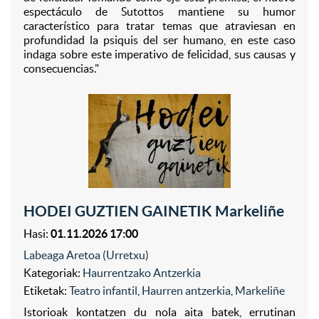
espectáculo de Sutottos mantiene su humor
característico para tratar temas que atraviesan en
profundidad la psiquis del ser humano, en este caso
indaga sobre este imperativo de felicidad, sus causas y
consecuencias."
HODEI GUZTIEN GAINETIK Markeliñe
Hasi:
01.11.2026 17:00
Labeaga Aretoa (Urretxu)
Kategoriak:
Haurrentzako Antzerkia
Etiketak:
Teatro infantil
,
Haurren antzerkia
,
Markeliñe
Istorioak kontatzen du nola aita batek, errutinan