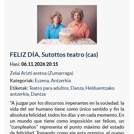
FELIZ DÍA, Sutottos teatro (cas)
Hasi:
06.11.2026 20:15
Zelai Arizti aretoa (Zumarraga)
Kategoriak:
Eszena
,
Antzerkia
Etiketak:
Teatro para adultos
,
Danza
,
Helduentzako
antzerkia
,
Dantza
"A juzgar por los discursos imperantes en la sociedad, la
vida del ser humano tiene como único sentido y fin la
absoluta felicidad, todos los días y en cada momento. En
un mundo que tiene como imposición ser felices, un
“cumpleaños” representa el punto máximo del estado
de felicidad. Tomando como eje esta premisa, el nuevo