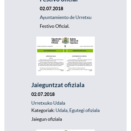
02.07.2018
Ayuntamiento de Urretxu
Festivo Oficial.
Jaieguntzat ofiziala
02.07.2018
Urretxuko Udala
Kategoriak:
Udala
,
Egutegi ofiziala
Jaiegun ofiziala