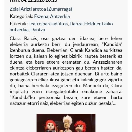
Zelai Arizti aretoa (Zumarraga)
Kategoriak:
Eszena
,
Antzerkia
Etiketak:
Teatro para adultos
,
Danza
,
Helduentzako
antzerkia
,
Dantza
Clara Balcés, oso gaztea den idazlea, bere lehen
eleberria aurkeztu berri du jendaurrean, “Kandida”
izenburua duena. Eleberrian, Clarak Kandida aurkitzea
lortzen du, kalean lo eginez bizirik irautea besterik ez
duena, eta bere etxera eramaten du. Antzezlanaren
ekintza eleberriaren aurkezpen gau berean hasten da,
norbaitek Clararen atea jotzen duenean. Bi urte baino
gehiago ziren elkar ikusi gabe, eta kaleak gogor zigortu
du, baina berehala ezagutzen du. Manuela da, Clara
inspiratu zuen etxegabetutako emakume zaharra.
“Kandida”ko pertsonaia bezala, zure etxean hartu
nazazun etorri naiz, eleberrian egiten duzun bezala.”...