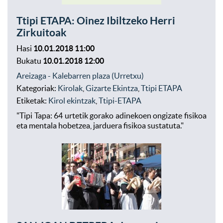
Ttipi ETAPA: Oinez Ibiltzeko Herri
Zirkuitoak
Hasi
10.01.2018 11:00
Bukatu
10.01.2018 12:00
Areizaga - Kalebarren plaza (Urretxu)
Kategoriak:
Kirolak
,
Gizarte Ekintza
,
Ttipi ETAPA
Etiketak:
Kirol ekintzak
,
Ttipi-ETAPA
"Tipi Tapa: 64 urtetik gorako adinekoen ongizate fisikoa
eta mentala hobetzea, jarduera fisikoa sustatuta."