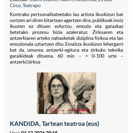
Circo
,
Teatrapo
Kontrako pertsonalitateetako lau artista ikuskizun bat
sortzen ari diren bitartean agertzen dira, publikoak inoiz
ikusten ez dituen esfortzu, emozio eta gatazkaz
betetako prozesu bizia azaleratuz. Zirkuaren eta
antzerkiaren arteko nahasketak diziplina fisikoa eta lan
emozionala uztartzen ditu. Emaitza ikuskizun lehergarri
bat da, umorea, antzerki-egitura eta zirkuko teknika
garaikideak dituena. 60 min – + 0-100 urte –
antzerki/zirkoa
KANDIDA, Tartean teatroa (eus)
Hasi:
04.12.2026 20:15