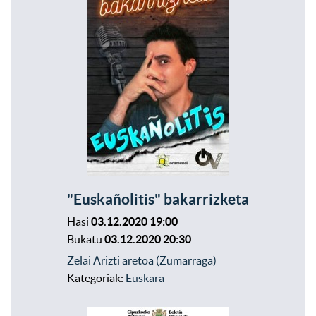
"Euskañolitis" bakarrizketa
Hasi
03.12.2020 19:00
Bukatu
03.12.2020 20:30
Zelai Arizti aretoa (Zumarraga)
Kategoriak:
Euskara