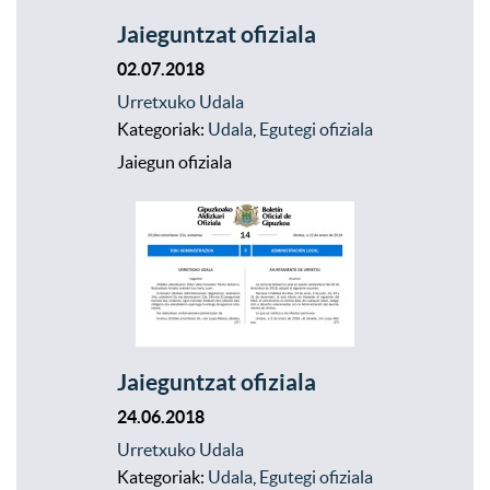
Jaieguntzat ofiziala
02.07.2018
Urretxuko Udala
Kategoriak:
Udala
,
Egutegi ofiziala
Jaiegun ofiziala
Jaieguntzat ofiziala
24.06.2018
Urretxuko Udala
Kategoriak:
Udala
,
Egutegi ofiziala