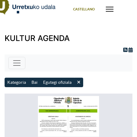
Select your language
CASTELLANO
KULTUR AGENDA
Kategoria
Bai
Egutegi ofiziala