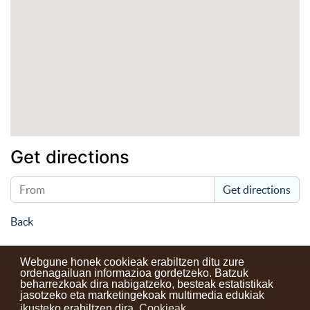
Get directions
Get directions
Back
Webgune honek cookieak erabiltzen ditu zure
ordenagailuan informazioa gordetzeko. Batzuk
beharrezkoak dira nabigatzeko, besteak estatistikak
Kontaktuak
Erabilera baldintzak
Lege oharra
Berriak
jasotzeko eta marketingekoak multimedia edukiak
ikusteko erabiltzen dira.
Cookieak