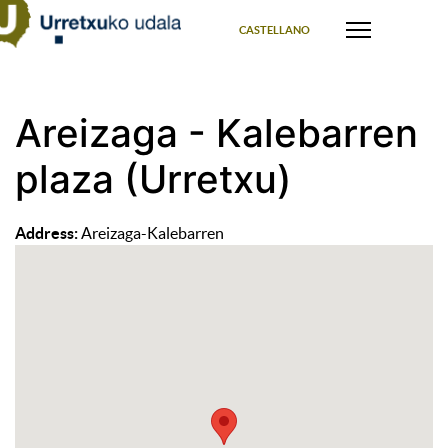
Select your language
CASTELLANO
Areizaga - Kalebarren
plaza (Urretxu)
Address:
Areizaga-Kalebarren