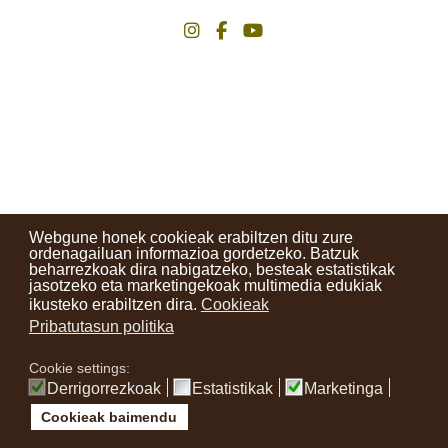
instagram
facebook
youtube
Webgune honek cookieak erabiltzen ditu zure
ordenagailuan informazioa gordetzeko. Batzuk
beharrezkoak dira nabigatzeko, besteak estatistikak
jasotzeko eta marketingekoak multimedia edukiak
ikusteko erabiltzen dira.
Cookieak
Pribatutasun politika
Cookie settings:
Derrigorrezkoak
Estatistikak
Marketinga
Cookieak baimendu