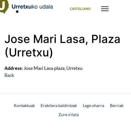
Select your language
CASTELLANO
Jose Mari Lasa, Plaza
(Urretxu)
Address:
Jose Mari Lasa plaza, Urretxu
Back
Kontaktuak
Erabilera baldintzak
Lege oharra
Berriak
Zure iritzia