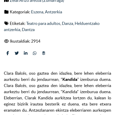
Zelai Arizti aretoa (Zumarraga)
Kategoriak:
Eszena
,
Antzerkia
Etiketak:
Teatro para adultos
,
Danza
,
Helduentzako
antzerkia
,
Dantza
Ikustaldiak: 2914
Clara Balcés, oso gaztea den idazlea, bere lehen eleberria
aurkeztu berri du jendaurrean, “
Kandida
” izenburua duena.
Clara Balcés, oso gaztea den idazlea, bere lehen eleberria
aurkeztu berri du jendaurrean, “Kandida” izenburua duena.
Eleberrian, Clarak Kandida aurkitzea lortzen du, kalean lo
eginez bizirik irautea besterik ez duena, eta bere etxera
eramaten du. Antzezlanaren ekintza eleberriaren aurkezpen