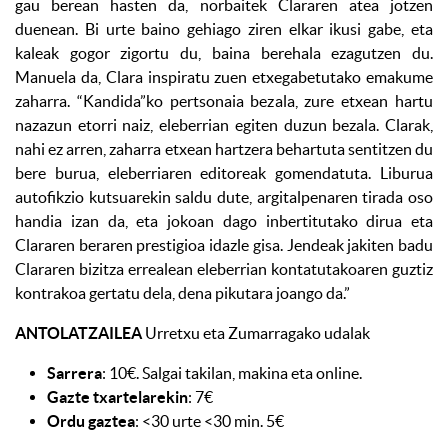
gau berean hasten da, norbaitek Clararen atea jotzen
duenean. Bi urte baino gehiago ziren elkar ikusi gabe, eta
kaleak gogor zigortu du, baina berehala ezagutzen du.
Manuela da, Clara inspiratu zuen etxegabetutako emakume
zaharra. “Kandida”ko pertsonaia bezala, zure etxean hartu
nazazun etorri naiz, eleberrian egiten duzun bezala. Clarak,
nahi ez arren, zaharra etxean hartzera behartuta sentitzen du
bere burua, eleberriaren editoreak gomendatuta. Liburua
autofikzio kutsuarekin saldu dute, argitalpenaren tirada oso
handia izan da, eta jokoan dago inbertitutako dirua eta
Clararen beraren prestigioa idazle gisa. Jendeak jakiten badu
Clararen bizitza errealean eleberrian kontatutakoaren guztiz
kontrakoa gertatu dela, dena pikutara joango da.”
ANTOLATZAILEA
Urretxu eta Zumarragako udalak
Sarrera
: 10€. Salgai takilan, makina eta online.
Gazte txartelarekin
: 7€
Ordu gaztea
: <30 urte <30 min. 5€