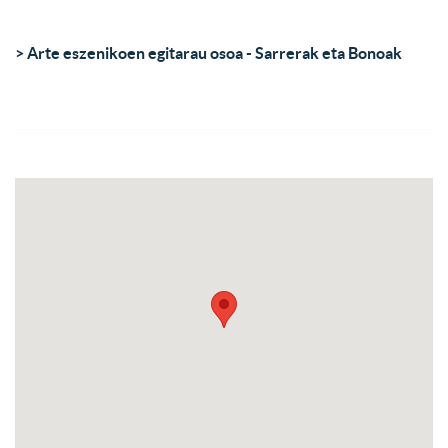
> Arte eszenikoen egitarau osoa - Sarrerak eta Bonoak