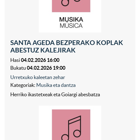
SANTA AGEDA BEZPERAKO KOPLAK
ABESTUZ KALEJIRAK
Hasi
04.02.2026 16:00
Bukatu
04.02.2026 19:00
Urretxuko kaleetan zehar
Kategoriak:
Musika eta dantza
Herriko ikastetxeak eta Goiargi abesbatza