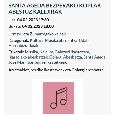
SANTA AGEDA BEZPERAKO KOPLAK
ABESTUZ KALEJIRAK
Hasi
04.02.2023 17:30
Bukatu
04.02.2023 18:00
Urretxu eta Zumarragako kaleak
Kategoriak:
Kultura
,
Musika eta dantza
,
Udal-
Herriabiziz
,
Jaiak
Etiketak:
Musika
,
Kalejira
,
Gainzuri Ikastetxea
,
Ikastolako abesbatzak
,
Goiargi Abesbatza
,
Santa Ageda
,
Jose Mari Iparragirre Ikastetxeak
Arratsaldez, herriko ikastetxeak eta Goiargi abesbatza