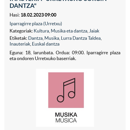
DANTZA"
Hasi:
18.02.2023 09:00
Iparragirre plaza (Urretxu)
Kategoriak:
Kultura
,
Musika eta dantza
,
Jaiak
Etiketak:
Dantza
,
Musika
,
Lurra Dantza Taldea
,
Inauteriak
,
Euskal dantza
Eguna: 18, larunbata. Ordua: 09:00. Iparragirre plaza
eta ondoren Urretxuko baserriak.