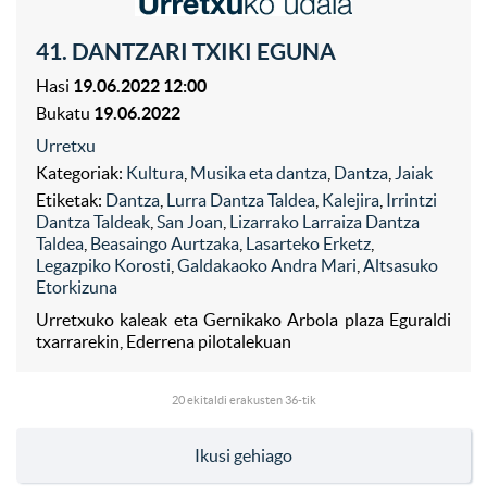
41. DANTZARI TXIKI EGUNA
Hasi
19.06.2022 12:00
Bukatu
19.06.2022
Urretxu
Kategoriak:
Kultura
,
Musika eta dantza
,
Dantza
,
Jaiak
Etiketak:
Dantza
,
Lurra Dantza Taldea
,
Kalejira
,
Irrintzi
Dantza Taldeak
,
San Joan
,
Lizarrako Larraiza Dantza
Taldea
,
Beasaingo Aurtzaka
,
Lasarteko Erketz
,
Legazpiko Korosti
,
Galdakaoko Andra Mari
,
Altsasuko
Etorkizuna
Urretxuko kaleak eta Gernikako Arbola plaza Eguraldi
txarrarekin, Ederrena pilotalekuan
20
ekitaldi erakusten 36-tik
Ikusi gehiago