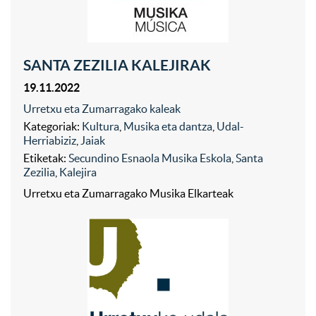
SANTA ZEZILIA KALEJIRAK
19.11.2022
Urretxu eta Zumarragako kaleak
Kategoriak:
Kultura
,
Musika eta dantza
,
Udal-
Herriabiziz
,
Jaiak
Etiketak:
Secundino Esnaola Musika Eskola
,
Santa
Zezilia
,
Kalejira
Urretxu eta Zumarragako Musika Elkarteak