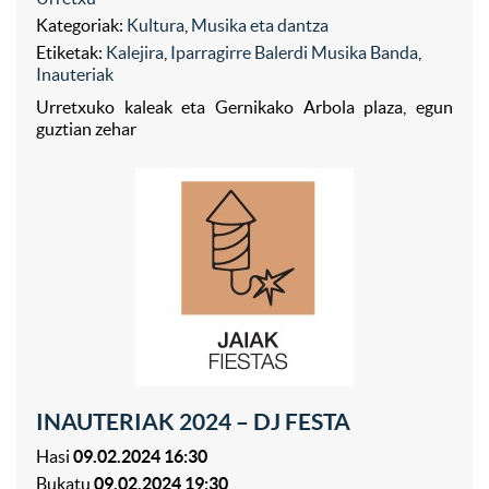
Kategoriak:
Kultura
,
Musika eta dantza
Etiketak:
Kalejira
,
Iparragirre Balerdi Musika Banda
,
Inauteriak
Urretxuko kaleak eta Gernikako Arbola plaza, egun
guztian zehar
INAUTERIAK 2024 – DJ FESTA
Hasi
09.02.2024 16:30
Bukatu
09.02.2024 19:30