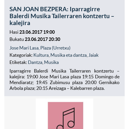
SAN JOAN BEZPERA: Iparragirre
Balerdi Musika Tailerraren kontzertu –
kalejira
Hasi
23.06.2017 19:00
Bukatu
23.06.2017 20:30
Jose Mari Lasa, Plaza (Urretxu)
Kategoriak:
Kultura
,
Musika eta dantza
,
Jaiak
Etiketak:
Dantza
,
Musika
Iparragirre Balerdi Musika Tailerraren kontzertu –
kalejira: 19:00 Jose Mari Lasa plaza 19:15 Domingo de
Mendiaratz; 19:45 Zubimusu plaza 20:00 Gernikako
Arbola plaza; 20:15 Areizaga – Kalebarren plaza.