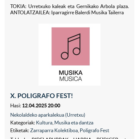
TOKIA: Urretxuko kaleak eta Gernikako Arbola plaza.
ANTOLATZAILEA: Iparragirre Balerdi Musika Tailerra
X. POLIGRAFO FEST!
Hasi:
12.04.2025 20:00
Nekolaldeko aparkalekua (Urretxu)
Kategoriak:
Kultura
,
Musika eta dantza
Etiketak:
Zarraparra Kolektiboa
,
Poligrafo Fest