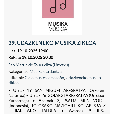
39. UDAZKENEKO MUSIKA ZIKLOA
Hasi
19.10.2025 19:00
Bukatu
19.10.2025 20:00
San Martin de Tours eliza (Urretxu)
Kategoriak:
Musika eta dantza
Etiketak:
Ciclo musical de otoño
,
Udazkeneko musika
zikloa
• Urriak 19, SAN MIGUEL ABESBATZA (Orkoien-
Nafarroa) • Urriak 26, GOIARGI ABESBATZA (Urretxu-
Zumarraga) • Azaroak 2, PSALM MEN VOICE
(Indonesia), TOLOSAKO NAZIOARTEKO ABESBATZ
LEHIAKETAKO TALDEA • Azaroak 9, IESU