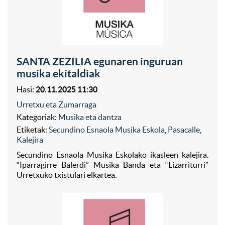
SANTA ZEZILIA egunaren inguruan
musika ekitaldiak
Hasi:
20.11.2025 11:30
Urretxu eta Zumarraga
Kategoriak:
Musika eta dantza
Etiketak:
Secundino Esnaola Musika Eskola
,
Pasacalle
,
Kalejira
Secundino Esnaola Musika Eskolako ikasleen kalejira.
“Iparragirre Balerdi” Musika Banda eta “Lizarriturri”
Urretxuko txistulari elkartea.