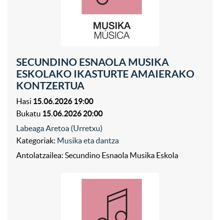
SECUNDINO ESNAOLA MUSIKA
ESKOLAKO IKASTURTE AMAIERAKO
KONTZERTUA
Hasi
15.06.2026 19:00
Bukatu
15.06.2026 20:00
Labeaga Aretoa (Urretxu)
Kategoriak:
Musika eta dantza
Antolatzailea: Secundino Esnaola Musika Eskola