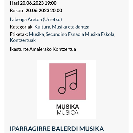
Hasi
20.06.2023 19:00
Bukatu
20.06.2023 20:00
Labeaga Aretoa (Urretxu)
Kategoriak:
Kultura
,
Musika eta dantza
Etiketak:
Musika
,
Secundino Esnaola Musika Eskola
,
Kontzertuak
Ikasturte Amaierako Kontzertua
IPARRAGIRRE BALERDI MUSIKA