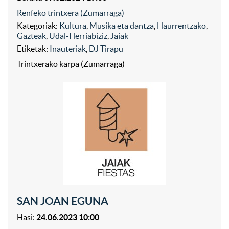
Renfeko trintxera (Zumarraga)
Kategoriak:
Kultura
,
Musika eta dantza
,
Haurrentzako
,
Gazteak
,
Udal-Herriabiziz
,
Jaiak
Etiketak:
Inauteriak
,
DJ Tirapu
Trintxerako karpa (Zumarraga)
SAN JOAN EGUNA
Hasi:
24.06.2023 10:00