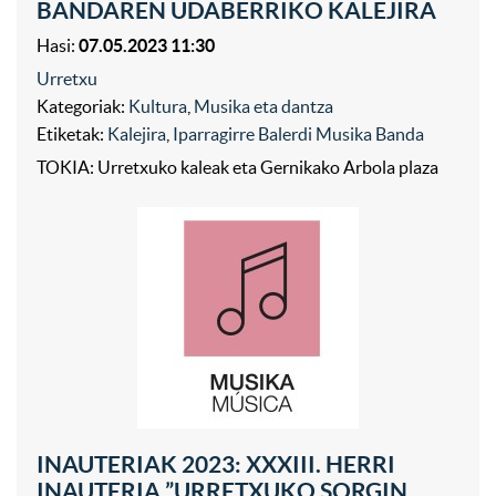
BANDAREN UDABERRIKO KALEJIRA
Hasi:
07.05.2023 11:30
Urretxu
Kategoriak:
Kultura
,
Musika eta dantza
Etiketak:
Kalejira
,
Iparragirre Balerdi Musika Banda
TOKIA: Urretxuko kaleak eta Gernikako Arbola plaza
INAUTERIAK 2023: XXXIII. HERRI
INAUTERIA ”URRETXUKO SORGIN