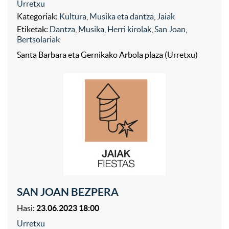
Urretxu
Kategoriak:
Kultura
,
Musika eta dantza
,
Jaiak
Etiketak:
Dantza
,
Musika
,
Herri kirolak
,
San Joan
,
Bertsolariak
Santa Barbara eta Gernikako Arbola plaza (Urretxu)
SAN JOAN BEZPERA
Hasi:
23.06.2023 18:00
Urretxu