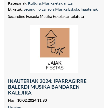
Kategoriak:
Kultura
,
Musika eta dantza
Etiketak:
Secundino Esnaola Musika Eskola
,
Inauteriak
Secundino Esnaola Musika Eskolak antolatuta
INAUTERIAK 2024: IPARRAGIRRE
BALERDI MUSIKA BANDAREN
KALEJIRA
Hasi:
10.02.2024 11:30
Urretxu