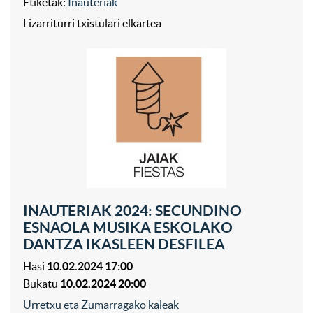
Etiketak:
Inauteriak
Lizarriturri txistulari elkartea
INAUTERIAK 2024: SECUNDINO
ESNAOLA MUSIKA ESKOLAKO
DANTZA IKASLEEN DESFILEA
Hasi
10.02.2024 17:00
Bukatu
10.02.2024 20:00
Urretxu eta Zumarragako kaleak