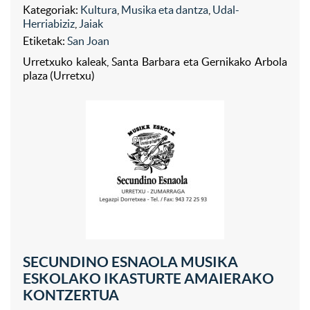
Kategoriak:
Kultura
,
Musika eta dantza
,
Udal-
Herriabiziz
,
Jaiak
Etiketak:
San Joan
Urretxuko kaleak, Santa Barbara eta Gernikako Arbola
plaza (Urretxu)
SECUNDINO ESNAOLA MUSIKA
ESKOLAKO IKASTURTE AMAIERAKO
KONTZERTUA