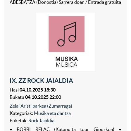
ABESBATZA (Donostia) Sarrera doan / Entrada gratuita
IX. ZZ ROCK JAIALDIA
Hasi
04.10.2025 18:30
Bukatu
04.10.2025 22:00
Zelai Aristi parkea (Zumarraga)
Kategoriak:
Musika eta dantza
Etiketak:
Rock Jaialdia
• BOBBI RELAC (Katapulta tour Gipuzkoa) •