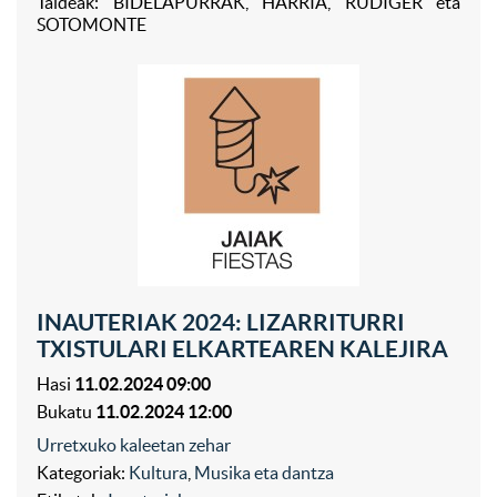
Taldeak: BIDELAPURRAK, HARRIA, RÜDIGER eta
SOTOMONTE
INAUTERIAK 2024: LIZARRITURRI
TXISTULARI ELKARTEAREN KALEJIRA
Hasi
11.02.2024 09:00
Bukatu
11.02.2024 12:00
Urretxuko kaleetan zehar
Kategoriak:
Kultura
,
Musika eta dantza