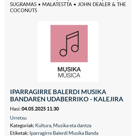
SUGRAMAS • MALATESTTA • JOHN DEALER & THE
COCONUTS
IPARRAGIRRE BALERDI MUSIKA
BANDAREN UDABERRIKO - KALEJIRA
Hasi:
04.05.2025 11:30
Urretxu
Kategoriak:
Kultura
,
Musika eta dantza
Etiketak:
Iparragirre Balerdi Musika Banda