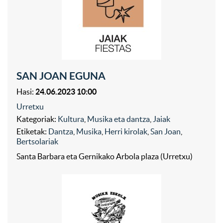
SAN JOAN EGUNA
Hasi:
24.06.2023 10:00
Urretxu
Kategoriak:
Kultura
,
Musika eta dantza
,
Jaiak
Etiketak:
Dantza
,
Musika
,
Herri kirolak
,
San Joan
,
Bertsolariak
Santa Barbara eta Gernikako Arbola plaza (Urretxu)