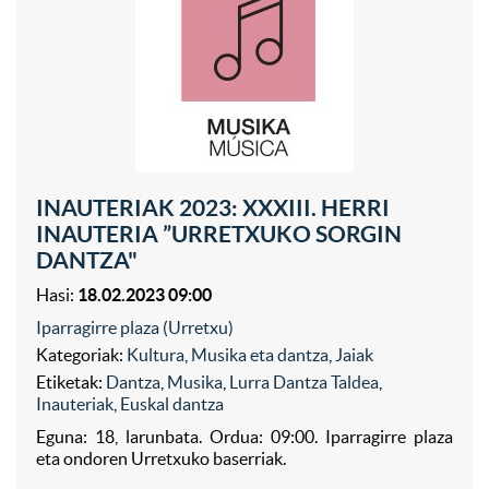
INAUTERIAK 2023: XXXIII. HERRI
INAUTERIA ”URRETXUKO SORGIN
DANTZA"
Hasi:
18.02.2023 09:00
Iparragirre plaza (Urretxu)
Kategoriak:
Kultura
,
Musika eta dantza
,
Jaiak
Etiketak:
Dantza
,
Musika
,
Lurra Dantza Taldea
,
Inauteriak
,
Euskal dantza
Eguna: 18, larunbata. Ordua: 09:00. Iparragirre plaza
eta ondoren Urretxuko baserriak.