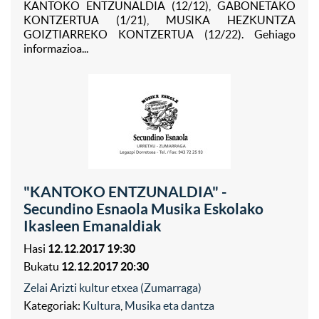
KANTOKO ENTZUNALDIA (12/12), GABONETAKO
KONTZERTUA (1/21), MUSIKA HEZKUNTZA
GOIZTIARREKO KONTZERTUA (12/22). Gehiago
informazioa...
"KANTOKO ENTZUNALDIA" -
Secundino Esnaola Musika Eskolako
Ikasleen Emanaldiak
Hasi
12.12.2017 19:30
Bukatu
12.12.2017 20:30
Zelai Arizti kultur etxea (Zumarraga)
Kategoriak:
Kultura
,
Musika eta dantza