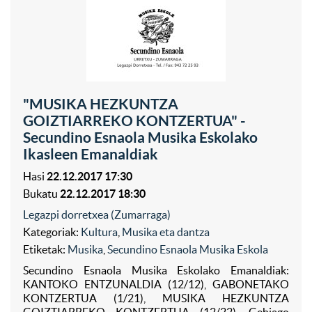
"MUSIKA HEZKUNTZA
GOIZTIARREKO KONTZERTUA" -
Secundino Esnaola Musika Eskolako
Ikasleen Emanaldiak
Hasi
22.12.2017 17:30
Bukatu
22.12.2017 18:30
Legazpi dorretxea (Zumarraga)
Kategoriak:
Kultura
,
Musika eta dantza
Etiketak:
Musika
,
Secundino Esnaola Musika Eskola
Secundino Esnaola Musika Eskolako Emanaldiak:
KANTOKO ENTZUNALDIA (12/12), GABONETAKO
KONTZERTUA (1/21), MUSIKA HEZKUNTZA