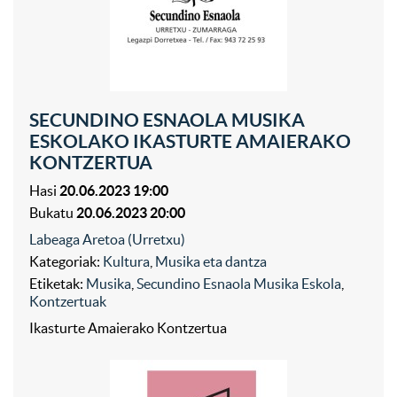
SECUNDINO ESNAOLA MUSIKA
ESKOLAKO IKASTURTE AMAIERAKO
KONTZERTUA
Hasi
20.06.2023 19:00
Bukatu
20.06.2023 20:00
Labeaga Aretoa (Urretxu)
Kategoriak:
Kultura
,
Musika eta dantza
Etiketak:
Musika
,
Secundino Esnaola Musika Eskola
,
Kontzertuak
Ikasturte Amaierako Kontzertua