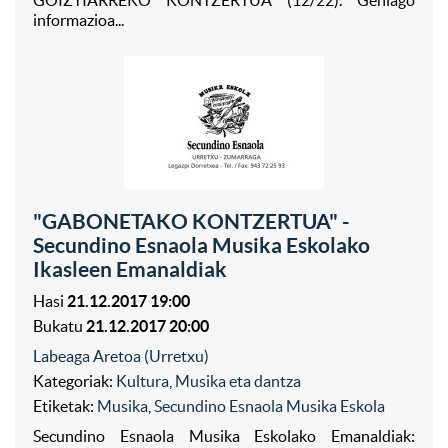
GOIZTIARREKO KONTZERTUA (12/22). Gehiago
informazioa...
"GABONETAKO KONTZERTUA" -
Secundino Esnaola Musika Eskolako
Ikasleen Emanaldiak
Hasi
21.12.2017 19:00
Bukatu
21.12.2017 20:00
Labeaga Aretoa (Urretxu)
Kategoriak:
Kultura
,
Musika eta dantza
Etiketak:
Musika
,
Secundino Esnaola Musika Eskola
Secundino Esnaola Musika Eskolako Emanaldiak: