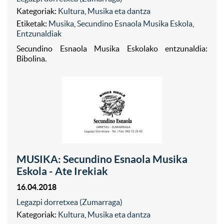
Kategoriak:
Kultura
,
Musika eta dantza
Etiketak:
Musika
,
Secundino Esnaola Musika Eskola
,
Entzunaldiak
Secundino Esnaola Musika Eskolako entzunaldia:
Bibolina.
MUSIKA: Secundino Esnaola Musika
Eskola - Ate Irekiak
16.04.2018
Legazpi dorretxea (Zumarraga)
Kategoriak:
Kultura
,
Musika eta dantza