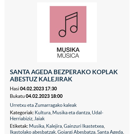
SANTA AGEDA BEZPERAKO KOPLAK
ABESTUZ KALEJIRAK
Hasi
04.02.2023 17:30
Bukatu
04.02.2023 18:00
Urretxu eta Zumarragako kaleak
Kategoriak:
Kultura
,
Musika eta dantza
,
Udal-
Herriabiziz
,
Jaiak
Etiketak:
Musika
,
Kalejira
,
Gainzuri Ikastetxea
,
Ikastolako abesbatzak
,
Goiargi Abesbatza
,
Santa Ageda
,