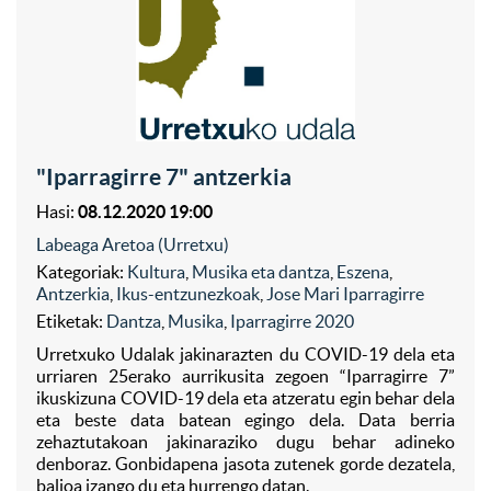
"Iparragirre 7" antzerkia
Hasi:
08.12.2020 19:00
Labeaga Aretoa (Urretxu)
Kategoriak:
Kultura
,
Musika eta dantza
,
Eszena
,
Antzerkia
,
Ikus-entzunezkoak
,
Jose Mari Iparragirre
Etiketak:
Dantza
,
Musika
,
Iparragirre 2020
Urretxuko Udalak jakinarazten du COVID-19 dela eta
urriaren 25erako aurrikusita zegoen “Iparragirre 7”
ikuskizuna COVID-19 dela eta atzeratu egin behar dela
eta beste data batean egingo dela. Data berria
zehaztutakoan jakinaraziko dugu behar adineko
denboraz. Gonbidapena jasota zutenek gorde dezatela,
balioa izango du eta hurrengo datan.