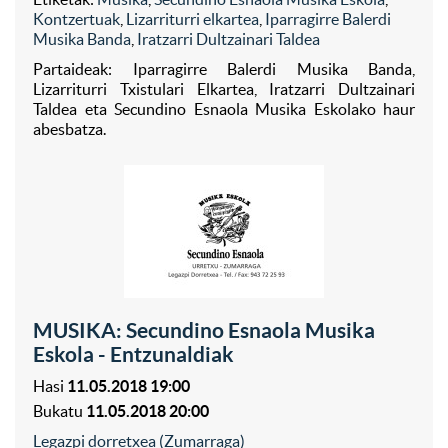
Kontzertuak
,
Lizarriturri elkartea
,
Iparragirre Balerdi
Musika Banda
,
Iratzarri Dultzainari Taldea
Partaideak: Iparragirre Balerdi Musika Banda,
Lizarriturri Txistulari Elkartea, Iratzarri Dultzainari
Taldea eta Secundino Esnaola Musika Eskolako haur
abesbatza.
MUSIKA: Secundino Esnaola Musika
Eskola - Entzunaldiak
Hasi
11.05.2018 19:00
Bukatu
11.05.2018 20:00
Legazpi dorretxea (Zumarraga)