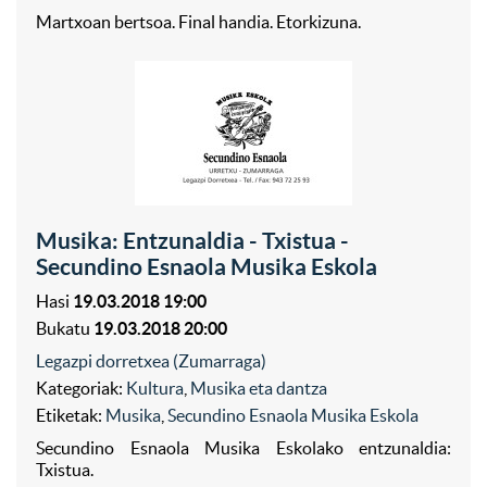
Martxoan bertsoa. Final handia. Etorkizuna.
Musika: Entzunaldia - Txistua -
Secundino Esnaola Musika Eskola
Hasi
19.03.2018 19:00
Bukatu
19.03.2018 20:00
Legazpi dorretxea (Zumarraga)
Kategoriak:
Kultura
,
Musika eta dantza
Etiketak:
Musika
,
Secundino Esnaola Musika Eskola
Secundino Esnaola Musika Eskolako entzunaldia:
Txistua.