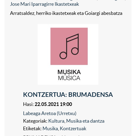
Jose Mari Iparragirre Ikastetxeak
Arratsaldez, herriko ikastetxeak eta Goiargi abesbatza
KONTZERTUA: BRUMADENSA
Hasi:
22.05.2021 19:00
Labeaga Aretoa (Urretxu)
Kategoriak:
Kultura
,
Musika eta dantza
Etiketak:
Musika
,
Kontzertuak