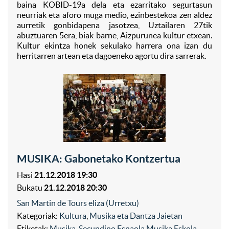
baina KOBID-19a dela eta ezarritako segurtasun
neurriak eta aforo muga medio, ezinbestekoa zen aldez
aurretik gonbidapena jasotzea, Uztailaren 27tik
abuztuaren 5era, biak barne, Aizpurunea kultur etxean.
Kultur ekintza honek sekulako harrera ona izan du
herritarren artean eta dagoeneko agortu dira sarrerak.
MUSIKA: Gabonetako Kontzertua
Hasi
21.12.2018 19:30
Bukatu
21.12.2018 20:30
San Martin de Tours eliza (Urretxu)
Kategoriak:
Kultura
,
Musika eta Dantza Jaietan
Etiketak:
Musika
,
Secundino Esnaola Musika Eskola
,