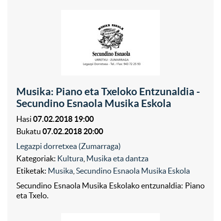
Musika: Piano eta Txeloko Entzunaldia -
Secundino Esnaola Musika Eskola
Hasi
07.02.2018 19:00
Bukatu
07.02.2018 20:00
Legazpi dorretxea (Zumarraga)
Kategoriak:
Kultura
,
Musika eta dantza
Etiketak:
Musika
,
Secundino Esnaola Musika Eskola
Secundino Esnaola Musika Eskolako entzunaldia: Piano
eta Txelo.