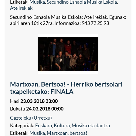
Etiketak:
Musika
,
Secundino Esnaola Musika Eskola
,
Ate irekiak
Secundino Esnaola Musika Eskola: Ate irekiak. Egunak:
apirilaren 16tik 27ra. Informazioa: 943 72 25 93
Martxoan, Bertsoa! - Herriko bertsolari
txapelketako: FINALA
Hasi
23.03.2018 23:00
Bukatu
24.03.2018 00:00
Gazteleku (Urretxu)
Kategoriak:
Euskara
,
Kultura
,
Musika eta dantza
Etiketak:
Musika
,
Martxoan, bertsoa!