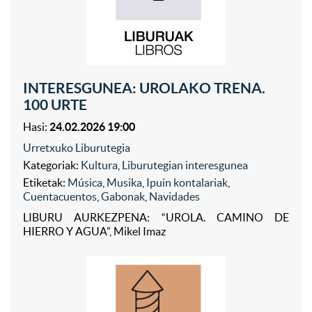
INTERESGUNEA: UROLAKO TRENA.
100 URTE
Hasi:
24.02.2026 19:00
Urretxuko Liburutegia
Kategoriak:
Kultura
,
Liburutegian interesgunea
Etiketak:
Música
,
Musika
,
Ipuin kontalariak
,
Cuentacuentos
,
Gabonak
,
Navidades
LIBURU AURKEZPENA: “UROLA. CAMINO DE
HIERRO Y AGUA”, Mikel Imaz