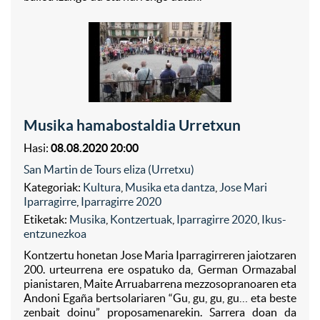
Musika hamabostaldia Urretxun
Hasi:
08.08.2020 20:00
San Martin de Tours eliza (Urretxu)
Kategoriak:
Kultura
,
Musika eta dantza
,
Jose Mari
Iparragirre
,
Iparragirre 2020
Etiketak:
Musika
,
Kontzertuak
,
Iparragirre 2020
,
Ikus-
entzunezkoa
Kontzertu honetan Jose Maria Iparragirreren jaiotzaren
200. urteurrena ere ospatuko da, German Ormazabal
pianistaren, Maite Arruabarrena mezzosopranoaren eta
Andoni Egaña bertsolariaren “Gu, gu, gu, gu… eta beste
zenbait doinu” proposamenarekin. Sarrera doan da