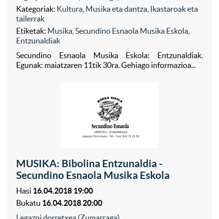
Kategoriak:
Kultura
,
Musika eta dantza
,
Ikastaroak eta
tailerrak
Etiketak:
Musika
,
Secundino Esnaola Musika Eskola
,
Entzunaldiak
Secundino Esnaola Musika Eskola: Entzunaldiak.
Egunak: maiatzaren 11tik 30ra. Gehiago informazioa...
MUSIKA: Bibolina Entzunaldia -
Secundino Esnaola Musika Eskola
Hasi
16.04.2018 19:00
Bukatu
16.04.2018 20:00
Legazpi dorretxea (Zumarraga)