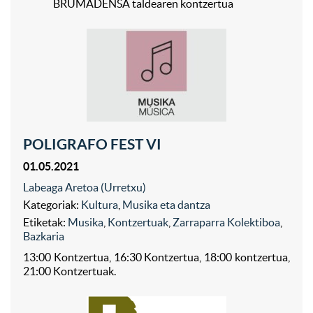
BRUMADENSA taldearen kontzertua
POLIGRAFO FEST VI
01.05.2021
Labeaga Aretoa (Urretxu)
Kategoriak:
Kultura
,
Musika eta dantza
Etiketak:
Musika
,
Kontzertuak
,
Zarraparra Kolektiboa
,
Bazkaria
13:00 Kontzertua, 16:30 Kontzertua, 18:00 kontzertua,
21:00 Kontzertuak.