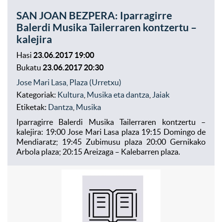
SAN JOAN BEZPERA: Iparragirre
Balerdi Musika Tailerraren kontzertu –
kalejira
Hasi
23.06.2017 19:00
Bukatu
23.06.2017 20:30
Jose Mari Lasa, Plaza (Urretxu)
Kategoriak:
Kultura
,
Musika eta dantza
,
Jaiak
Etiketak:
Dantza
,
Musika
Iparragirre Balerdi Musika Tailerraren kontzertu –
kalejira: 19:00 Jose Mari Lasa plaza 19:15 Domingo de
Mendiaratz; 19:45 Zubimusu plaza 20:00 Gernikako
Arbola plaza; 20:15 Areizaga – Kalebarren plaza.