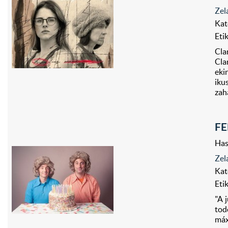
Zel
Kat
Eti
Cla
Cla
eki
iku
zah
FE
Has
Zel
Kat
Eti
"A 
tod
máx