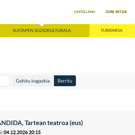
Select your language
ZURE IRITZIA
CASTELLANO
SUSTAPEN SOZIOKULTURALA
TURISMOA
Gehitu iragazkia
Berritu
NDIDA, Tartean teatroa (eus)
i:
04.12.2026 20:15