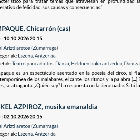
acterístico para tratar temas que atraviesan en profundidad 
erativo de felicidad, sus causas y consecuencias."
PAQUE, Chicarrón (cas)
i:
10.10.2026 20:15
ai Arizti aretoa (Zumarraga)
egoriak:
Eszena
,
Antzerkia
ketak:
Teatro para adultos
,
Danza
,
Helduentzako antzerkia
,
Dantza
paque es un espectáculo asentado en la poesía del circo, el fl
temporánea de los malabares, el cante, los ritmos y la palabra (...
es, se atraganta: ¿Quién soy? La respuesta no la tiene nadie. Si tú la
KEL AZPIROZ, musika emanaldia
i:
02.10.2026 20:15
ai Arizti aretoa (Zumarraga)
egoriak:
Eszena
,
Antzerkia