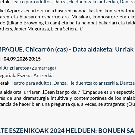
ketak:
Teatro para adultos
,
Danza
,
Helduentzako antzerkia
,
Dantza
kel Azpiroz sei urte zituela hasi zen pianoa ikasten; kontserbator
zaren eta bluesaren esparruetara. Musikari, konpositore eta eko
de (Elkano Browning Cream) eta baita hainbat bakarlari eta tald
others, Jabier Muguruza, Elena Setien…)."
PAQUE, Chicarrón (cas) - Data aldaketa: Urriak
i:
04.09.2026 20:15
ai Arizti aretoa (Zumarraga)
egoriak:
Eszena
,
Antzerkia
ketak:
Teatro para adultos
,
Danza
,
Helduentzako antzerkia
,
Dantza
a aldaketa: urriaren 10ean izango da. / "Empaque es un espectácul
vés de una dramaturgia intuitiva y contemporánea de los malabare
gancia de hacer bien una pregunta que, a veces, se atraganta: ¿Qui
"
TE ESZENIKOAK 2024 HELDUEN: BONUEN S