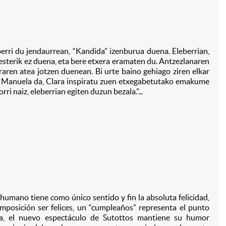
Bi
berri du jendaurrean, “Kandida” izenburua duena. Eleberrian,
 besterik ez duena, eta bere etxera eramaten du. Antzezlanaren
aren atea jotzen duenean. Bi urte baino gehiago ziren elkar
du. Manuela da, Clara inspiratu zuen etxegabetutako emakume
i naiz, eleberrian egiten duzun bezala.”...
r humano tiene como único sentido y fin la absoluta felicidad,
posición ser felices, un “cumpleaños” representa el punto
a, el nuevo espectáculo de Sutottos mantiene su humor