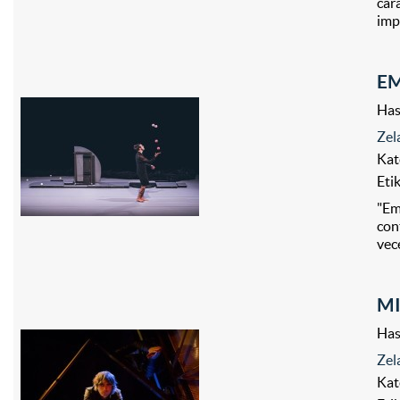
car
imp
EM
Has
Zel
Kat
Eti
"Em
con
vec
MI
Has
Zel
Kat