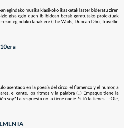
ioan egindako musika klasikoko ikasketak laster bideratu ziren
izle gisa egin duen ibilbidean berak garatutako proiektuak
erekin egindako lanak ere (The Waifs, Duncan Dhu, Travellin
 10era
o asentado en la poesía del circo, el flamenco y el humor, a
s, el cante, los ritmos y la palabra (...) Empaque tiene la
én soy? La respuesta no la tiene nadie. Si tú la tienes… ¡Ole,
ALMENTA