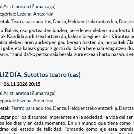
ai Arizti aretoa (Zumarraga)
egoriak:
Eszena
,
Antzerkia
ketak:
Teatro para adultos
,
Danza
,
Helduentzako antzerkia
,
Dantza
ra Balcés, oso gaztea den idazlea, bere lehen eleberria aurkeztu 
rak Kandida aurkitzea lortzen du, kalean lo eginez bizirik irautea
ntza eleberriaren aurkezpen gau berean hasten da, norbaitek Clar
si gabe, eta kaleak gogor zigortu du, baina berehala ezagutzen 
arra. “Kandida”ko pertsonaia bezala, zure etxean hartu nazazun etorr
LIZ DÍA, Sutottos teatro (cas)
i:
06.11.2026 20:15
ai Arizti aretoa (Zumarraga)
egoriak:
Eszena
,
Antzerkia
ketak:
Teatro para adultos
,
Danza
,
Helduentzako antzerkia
,
Dantza
juzgar por los discursos imperantes en la sociedad, la vida del se
os los días y en cada momento. En un mundo que tiene como im
imo del estado de felicidad. Tomando como eje esta premis