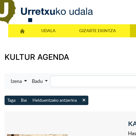
UDALA
GIZARTE EKINTZA
KULTUR AGENDA
Izena
Badu
Taga
Bai
Helduentzako antzerkia
KA
Has