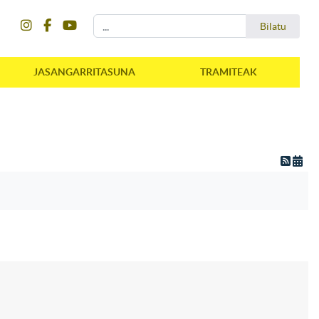
instagram
facebook
youtube
Bilatu
Bilatu
JASANGARRITASUNA
TRAMITEAK