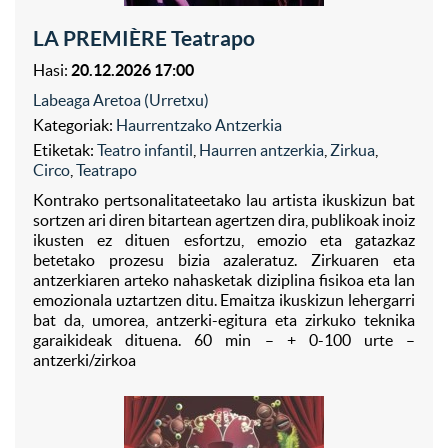
LA PREMIÈRE Teatrapo
Hasi:
20.12.2026 17:00
Labeaga Aretoa (Urretxu)
Kategoriak:
Haurrentzako Antzerkia
Etiketak:
Teatro infantil
,
Haurren antzerkia
,
Zirkua
,
Circo
,
Teatrapo
Kontrako pertsonalitateetako lau artista ikuskizun bat
sortzen ari diren bitartean agertzen dira, publikoak inoiz
ikusten ez dituen esfortzu, emozio eta gatazkaz
betetako prozesu bizia azaleratuz. Zirkuaren eta
antzerkiaren arteko nahasketak diziplina fisikoa eta lan
emozionala uztartzen ditu. Emaitza ikuskizun lehergarri
bat da, umorea, antzerki-egitura eta zirkuko teknika
garaikideak dituena. 60 min – + 0-100 urte –
antzerki/zirkoa