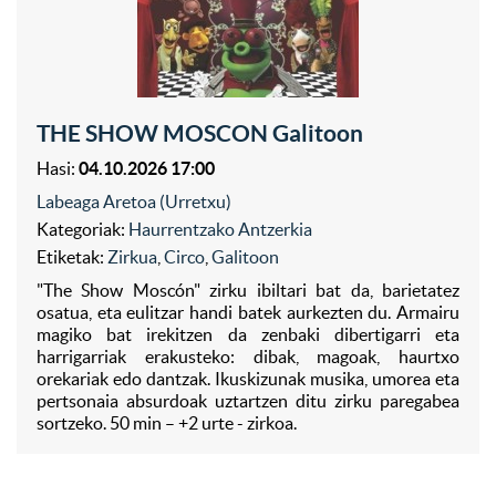
THE SHOW MOSCON Galitoon
Hasi:
04.10.2026 17:00
Labeaga Aretoa (Urretxu)
Kategoriak:
Haurrentzako Antzerkia
Etiketak:
Zirkua
,
Circo
,
Galitoon
"The Show Moscón" zirku ibiltari bat da, barietatez
osatua, eta eulitzar handi batek aurkezten du. Armairu
magiko bat irekitzen da zenbaki dibertigarri eta
harrigarriak erakusteko: dibak, magoak, haurtxo
orekariak edo dantzak. Ikuskizunak musika, umorea eta
pertsonaia absurdoak uztartzen ditu zirku paregabea
sortzeko. 50 min – +2 urte - zirkoa.