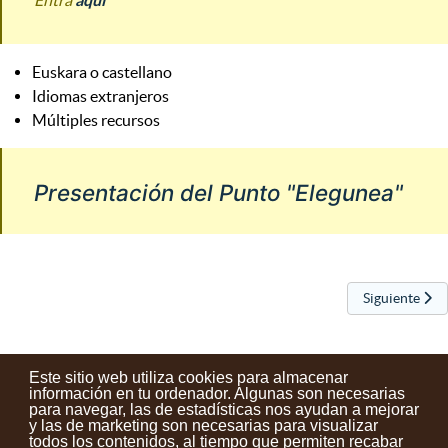
Entra
aquí
Euskara o castellano
Idiomas extranjeros
Múltiples recursos
Presentación del Punto "Elegunea"
Artículo sigu
Siguiente
Este sitio web utiliza cookies para almacenar
información en tu ordenador. Algunas son necesarias
para navegar, las de estadísticas nos ayudan a mejorar
y las de marketing son necesarias para visualizar
Contactos
Condiciones de uso
Aviso legal
Noticias
todos los contenidos, al tiempo que permiten recabar