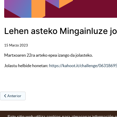
Lehen asteko Mingainluze jo
15 Marzo 2023
Martxoaren 22ra arteko epea izango da jolasteko.
Jolastu helbide honetan:
https://kahoot.it/challenge/0631869
Artículo anterior: PIZTU: Josu Maroto ofrecerá en mayo un curso de d
Anterior
Este sitio web utiliza cookies para almacenar información 