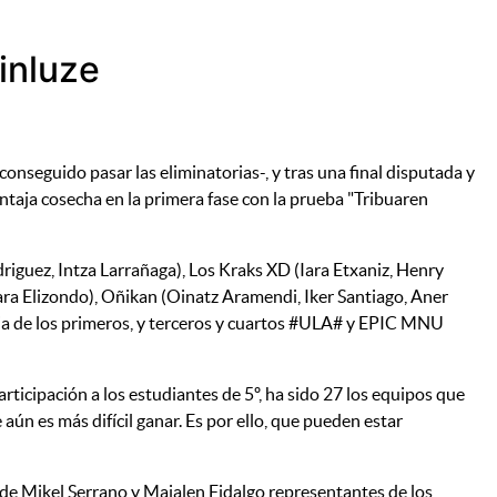
inluze
onseguido pasar las eliminatorias-, y tras una final disputada y
entaja cosecha en la primera fase con la prueba "Tribuaren
riguez, Intza Larrañaga), Los Kraks XD (Iara Etxaniz, Henry
ara Elizondo), Oñikan (Oinatz Aramendi, Iker Santiago, Aner
ia de los primeros, y terceros y cuartos #ULA# y EPIC MNU
ticipación a los estudiantes de 5º, ha sido 27 los equipos que
 aún es más difícil ganar. Es por ello, que pueden estar
 de Mikel Serrano y Maialen Fidalgo representantes de los