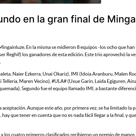
ndo en la gran final de Minga
 Mingainluze. En la misma se midieron 8 equipos -los ocho que han c
ser Reghif) los ganadores de esta edición. Este trio aprovechó la v
.
leta, Naier Ezkerra, Unai Okariz), IMI (Idoia Aranburu, Malen Rod
ti Telleria, Maren Vecino), #ULA# (Uxue Garin, Laida Egiguren, Ain
quemada). Segundo fue el equipo llamado IMI, a bastante diferenc
ceptación. Aunque este año, por primera vez, se ha limitado la par
ay que tener en cuenta que no es nada fácil llegar a la final, y que
a y los cuatro primeros clasificados recibieron un premio de manos