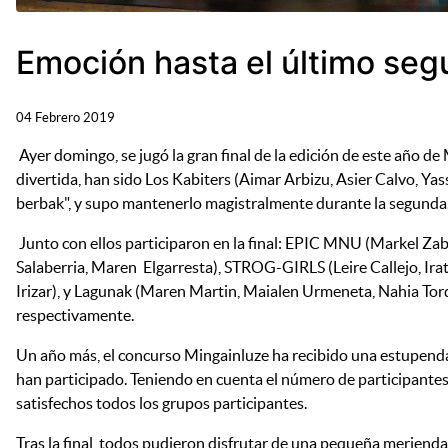
Emoción hasta el último segu
04 Febrero 2019
Ayer domingo, se jugó la gran final de la edición de este año de
divertida, han sido Los Kabiters (Aimar Arbizu, Asier Calvo, Yas
berbak", y supo mantenerlo magistralmente durante la segunda
Junto con ellos participaron en la final: EPIC MNU (Markel Zaba
Salaberria, Maren Elgarresta), STROG-GIRLS (Leire Callejo, Ira
Irizar), y Lagunak (Maren Martin, Maialen Urmeneta, Nahia Tor
respectivamente.
Un año más, el concurso Mingainluze ha recibido una estupenda a
han participado. Teniendo en cuenta el número de participantes, h
satisfechos todos los grupos participantes.
Tras la final, todos pudieron disfrutar de una pequeña meriend