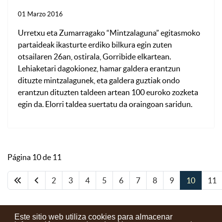
01 Marzo 2016
Urretxu eta Zumarragako “Mintzalaguna” egitasmoko
partaideak ikasturte erdiko bilkura egin zuten
otsailaren 26an, ostirala, Gorribide elkartean.
Lehiaketari dagokionez, hamar galdera erantzun
dituzte mintzalagunek, eta galdera guztiak ondo
erantzun dituzten taldeen artean 100 euroko zozketa
egin da. Elorri taldea suertatu da oraingoan saridun.
Página 10 de 11
2
3
4
5
6
7
8
9
10
11
Este sitio web utiliza cookies para almacenar