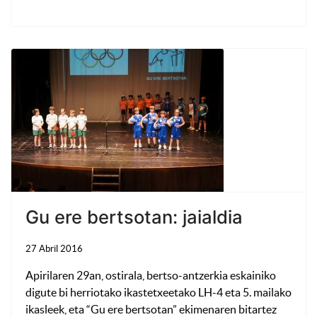
Gu ere bertsotan: jaialdia
27 Abril 2016
Apirilaren 29an, ostirala, bertso-antzerkia eskainiko
digute bi herriotako ikastetxeetako LH-4 eta 5. mailako
ikasleek, eta “Gu ere bertsotan” ekimenaren bitartez