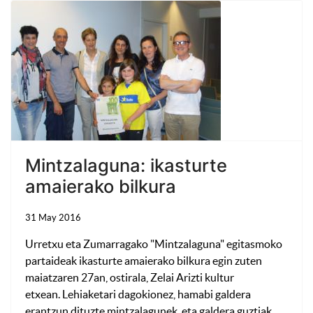
Mintzalaguna: ikasturte
amaierako bilkura
31 May 2016
Urretxu eta Zumarragako "Mintzalaguna" egitasmoko
partaideak ikasturte amaierako bilkura egin zuten
maiatzaren 27an, ostirala, Zelai Arizti kultur
etxean. Lehiaketari dagokionez, hamabi galdera
erantzun dituzte mintzalagunek, eta galdera guztiak