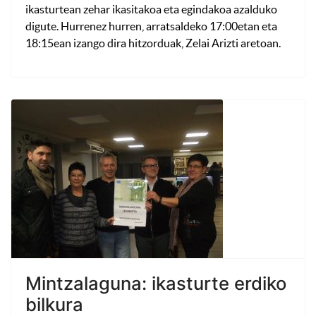
ikasturtean zehar ikasitakoa eta egindakoa azalduko
digute. Hurrenez hurren, arratsaldeko 17:00etan eta
18:15ean izango dira hitzorduak, Zelai Arizti aretoan.
Mintzalaguna: ikasturte erdiko
bilkura