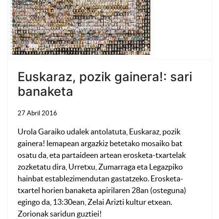
Euskaraz, pozik gainera!: sari
banaketa
27 Abril 2016
Urola Garaiko udalek antolatuta, Euskaraz, pozik
gainera! lemapean argazkiz betetako mosaiko bat
osatu da, eta partaideen artean erosketa-txartelak
zozketatu dira, Urretxu, Zumarraga eta Legazpiko
hainbat establezimendutan gastatzeko. Erosketa-
txartel horien banaketa apirilaren 28an (osteguna)
egingo da, 13:30ean, Zelai Arizti kultur etxean.
Zorionak saridun guztiei!