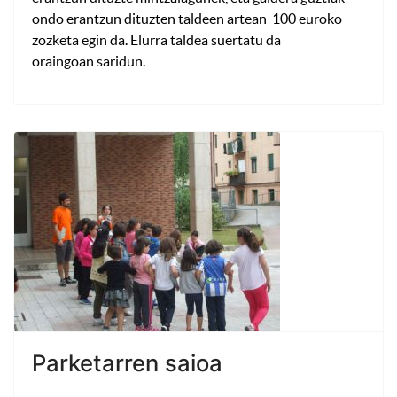
ondo erantzun dituzten taldeen artean 100 euroko
zozketa egin da. Elurra taldea suertatu da
oraingoan saridun.
Parketarren saioa