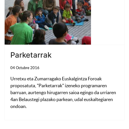
Parketarrak
04 Octubre 2016
Urretxu eta Zumarragako Euskalgintza Foroak
proposatuta, "Parketarrak" izeneko programaren
barruan, aurtengo hirugarren saioa egingo da urriaren
4an Belaustegi plazako parkean, udal euskaltegiaren
ondoan.