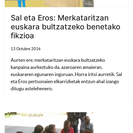
Sal eta Eros: Merkataritzan
euskara bultzatzeko benetako
fikzioa
13 Octubre 2016
Aurten ere, merkataritzan euskara bultzatzeko
kanpaina aurkeztuko da, azaroaren amaieran,
euskararen egunaren inguruan. Horra iritsi aurretik, Sal
eta Eros pertsonaien elkarrizketak entzun ahal izango
ditugu astelehenero.