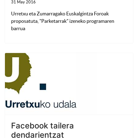
31 May 2016
Urretxu eta Zumarragako Euskalgintza Foroak
proposatuta, "Parketarrak" izeneko programaren
barrua
Facebook tailera
dendarientzat