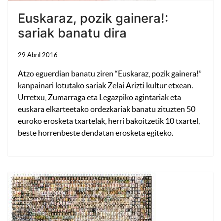
Euskaraz, pozik gainera!:
sariak banatu dira
29 Abril 2016
Atzo eguerdian banatu ziren “Euskaraz, pozik gainera!”
kanpainari lotutako sariak Zelai Arizti kultur etxean.
Urretxu, Zumarraga eta Legazpiko agintariak eta
euskara elkarteetako ordezkariak banatu zituzten 50
euroko erosketa txartelak, herri bakoitzetik 10 txartel,
beste horrenbeste dendatan erosketa egiteko.