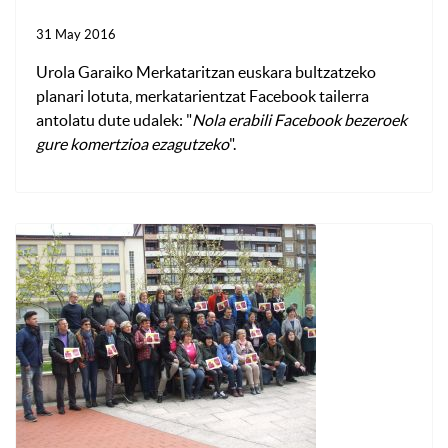
31 May 2016
Urola Garaiko Merkataritzan euskara bultzatzeko
planari lotuta, merkatarientzat Facebook tailerra
antolatu dute udalek: "
Nola erabili Facebook bezeroek
gure komertzioa ezagutzeko
".