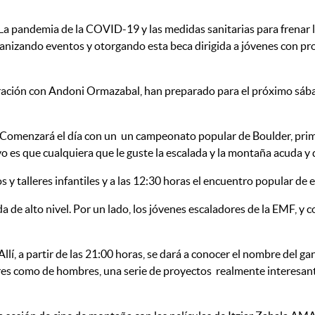
La pandemia de la COVID-19 y las medidas sanitarias para frenar l
ganizando eventos y otorgando esta beca dirigida a jóvenes con pr
ción con Andoni Ormazabal, han preparado para el próximo sábado 
la. Comenzará el día con un un campeonato popular de Boulder, pr
 es que cualquiera que le guste la escalada y la montaña acuda y di
os y talleres infantiles y a las 12:30 horas el encuentro popular de
da de alto nivel. Por un lado, los jóvenes escaladores de la EMF, y
 Allí, a partir de las 21:00 horas, se dará a conocer el nombre de
res como de hombres, una serie de proyectos realmente interesante