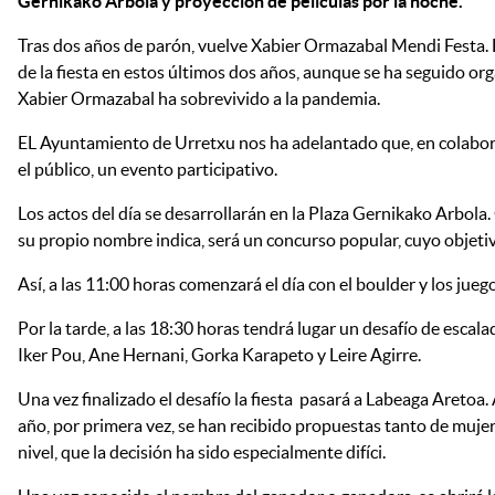
Gernikako Arbola y proyección de películas por la noche.
Tras dos años de parón, vuelve Xabier Ormazabal Mendi Festa. 
de la fiesta en estos últimos dos años, aunque se ha seguido or
Xabier Ormazabal ha sobrevivido a la pandemia.
EL Ayuntamiento de Urretxu nos ha adelantado que, en colabora
el público, un evento participativo.
Los actos del día se desarrollarán en la Plaza Gernikako Arbo
su propio nombre indica, será un concurso popular, cuyo objetivo
Así, a las 11:00 horas comenzará el día con el boulder y los jueg
Por la tarde, a las 18:30 horas tendrá lugar un desafío de escala
Iker Pou, Ane Hernani, Gorka Karapeto y Leire Agirre.
Una vez finalizado el desafío la fiesta pasará a Labeaga Aretoa.
año, por primera vez, se han recibido propuestas tanto de muje
nivel, que la decisión ha sido especialmente difíci.