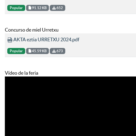
Popular
91.12 KB
652
Concurso de miel Urretxu
AKTA eztia URRETXU 2024.pdf
Popular
45.59 KB
673
Vídeo de la feria