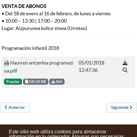
VENTA DE ABONOS
• Del 18 de enero al 16 de febrero, de lunes a viernes
• 10:00 – 13:30 | 17:00 – 20:00
Lugar: Aizpurunea kultur etxea (Urretxu)
Programación infantil 2018
Haurren antzerkia programazi
05/01/2018
12:47:36
oa.pdf
Popular
146.05 KB
464
Artículo anterior: Zinetxiki zinemaldia llega a Urretxu
Artículo sigu
Anterior
Siguiente
Este sitio web utiliza cookies para almacenar
información en tu ordenador. Algunas son necesarias