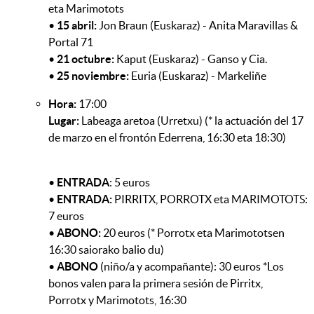
eta Marimotots
•
15 abril:
Jon Braun (Euskaraz) - Anita Maravillas &
Portal 71
•
21 octubre:
Kaput (Euskaraz) - Ganso y Cia.
•
25 noviembre:
Euria (Euskaraz) - Markeliñe
Hora:
17:00
Lugar:
Labeaga aretoa (Urretxu) (* la actuación del 17
de marzo en el frontón Ederrena, 16:30 eta 18:30)
•
ENTRADA
: 5 euros
•
ENTRADA:
PIRRITX, PORROTX eta MARIMOTOTS:
7 euros
•
ABONO:
20 euros (* Porrotx eta Marimototsen
16:30 saiorako balio du)
•
ABONO
(niño/a y acompañante): 30 euros *Los
bonos valen para la primera sesión de Pirritx,
Porrotx y Marimotots, 16:30