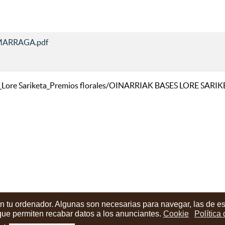
MARRAGA.pdf
s/06_Lore Sariketa_Premios florales/OINARRIAK BASES LORE 
en tu ordenador. Algunas son necesarias para navegar, las de e
 que permiten recabar datos a los anunciantes.
Cookie
Política