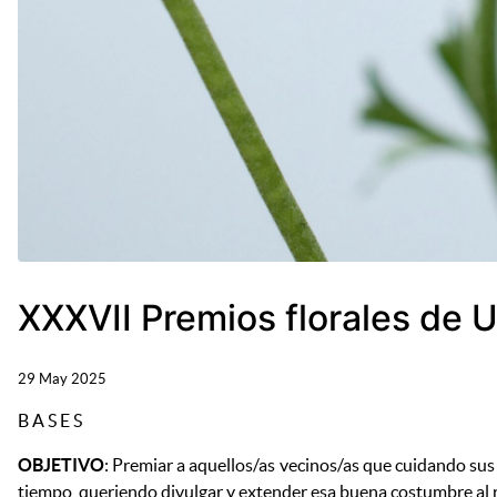
XXXVII Premios florales de 
29 May 2025
B A S E S
OBJETIVO
: Premiar a aquellos/as vecinos/as que cuidando su
tiempo, queriendo divulgar y extender esa buena costumbre al r