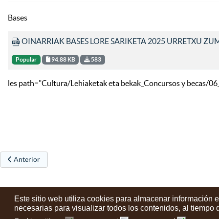
Bases
OINARRIAK BASES LORE SARIKETA 2025 URRETXU ZU
Popular
94.88 KB
583
les path="Cultura/Lehiaketak eta bekak_Concursos y beca
Artículo anterior: Presentación del último libro de Pedro Berriochoa
Anterior
Este sitio web utiliza cookies para almacenar información 
necesarias para visualizar todos los contenidos, al tiempo