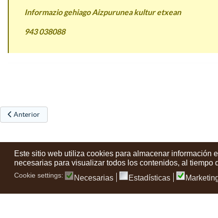
Informazio gehiago Aizpurunea kultur etxean
943 038088
Artículo anterior: Repartidos los premios de los concursos de redacci
Anterior
Este sitio web utiliza cookies para almacenar información 
necesarias para visualizar todos los contenidos, al tiempo
Cookie settings:
Necesarias
Estadísticas
Marketin
Contactos
Condiciones de uso
Aviso legal
Noticias
Tu opin