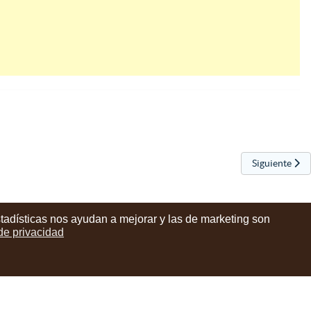
Artículo sigui
Siguiente
stadísticas nos ayudan a mejorar y las de marketing son
 de privacidad
instagram
facebook
youtube