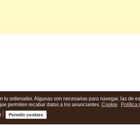
ón y crismas de Navidad
en tu ordenador. Algunas son necesarias para navegar, las de e
 que permiten recabar datos a los anunciantes.
Cookie
Política
g
Permitir cookies
ión cuenta