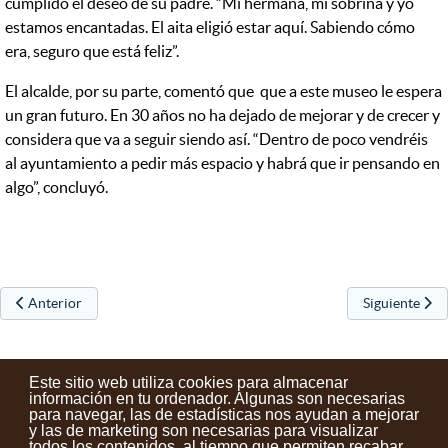
cumplido el deseo de su padre. “Mi hermana, mi sobrina y yo
estamos encantadas. El aita eligió estar aquí. Sabiendo cómo
era, seguro que está feliz”.
El alcalde, por su parte, comentó que que a este museo le espera
un gran futuro. En 30 años no ha dejado de mejorar y de crecer y
considera que va a seguir siendo así. “Dentro de poco vendréis
al ayuntamiento a pedir más espacio y habrá que ir pensando en
algo”, concluyó.
Artículo anterior: CONCURSO DE PINTURA AL AIRE LIBRE y de
Artículo sigu
Anterior
Siguiente
Este sitio web utiliza cookies para almacenar
información en tu ordenador. Algunas son necesarias
para navegar, las de estadísticas nos ayudan a mejorar
y las de marketing son necesarias para visualizar
Contactos
Condiciones de uso
Aviso legal
Noticias
todos los contenidos, al tiempo que permiten recabar