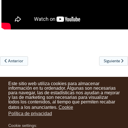
Artículo anterior: Colonias abiertas 2025
Artículo sigui
Anterior
Siguiente
Este sitio web utiliza cookies para almacenar
información en tu ordenador. Algunas son necesarias
para navegar, las de estadísticas nos ayudan a mejorar
y las de marketing son necesarias para visualizar
Contactos
Condiciones de uso
Aviso legal
Noticias
todos los contenidos, al tiempo que permiten recabar
datos a los anunciantes.
Cookie
Tu opinión cuenta
Política de privacidad
Cookie settings:
instagram
facebook
youtube