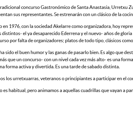
adicional concurso Gastronómico de Santa Anastasia, Urretxu Zum
entan sus representantes. Se estrenarán con un clásico de la cocina 
zo en 1976, con la sociedad Akelarre como organizadora, hoy repre
distintos- el ya desaparecido Ederrena y el nuevo- años de gloria 
curso por falta de organizadores; platos de todo tipo, clásicos c
 ha sido el buen humor y las ganas de pasarlo bien. Es algo que d
más que un concurso- con un nivel cada vez más alto- es una forma 
a forma activa y divertida. Es una tarde de sabado distinta.
os los urretxuarras, veteranos o principiantes a participar en el c
 es habitual, pero animamos a aquellas cuadrillas que vayan a part