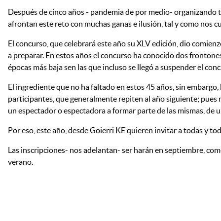
Después de cinco años - pandemia de por medio- organizando tr
afrontan este reto con muchas ganas e ilusión, tal y como nos cu
El concurso, que celebrará este año su XLV edición, dio comien
a preparar. En estos años el concurso ha conocido dos frontones 
épocas más baja sen las que incluso se llegó a suspender el con
El ingrediente que no ha faltado en estos 45 años, sin embargo,
participantes, que generalmente repiten al año siguiente; pues 
un espectador o espectadora a formar parte de las mismas, de un
Por eso, este año, desde Goierri KE quieren invitar a todas y tod
Las inscripciones- nos adelantan- ser harán en septiembre, como
verano.