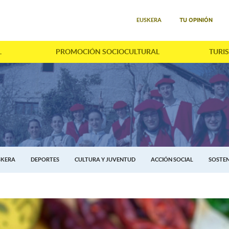
Seleccione su idioma
TU OPINIÓN
EUSKERA
L
PROMOCIÓN SOCIOCULTURAL
TURI
SKERA
DEPORTES
CULTURA Y JUVENTUD
ACCIÓN SOCIAL
SOSTEN