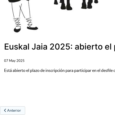
Euskal Jaia 2025: abierto el
07 May 2025
Está abierto el plazo de inscripción para participar en el desfile
Artículo anterior: Urrelur celebra el Día internacional de los museos
Anterior