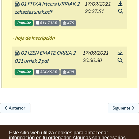
01 FITXA Irteera URRIAK 2
17/09/2021
20:27:51
zehaztasunak.pdf
Popular
811.73 KB
476
- hoja de inscripción
02 IZEN EMATE ORRIA 2
17/09/2021
20:30:30
021 urriak 2.pdf
Popular
324.66 KB
438
Artículo anterior: Jornadas europeas del patrimonio
Artículo sigu
Anterior
Siguiente
Este sitio web utiliza cookies para almacenar
información en tu ordenador. Algunas son necesarias