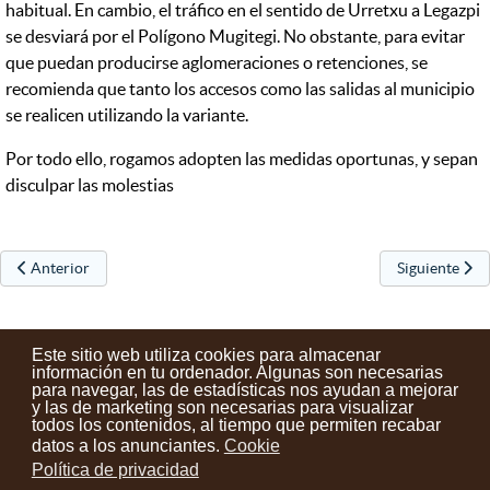
habitual. En cambio, el tráfico en el sentido de Urretxu a Legazpi
se desviará por el Polígono Mugitegi. No obstante, para evitar
que puedan producirse aglomeraciones o retenciones, se
recomienda que tanto los accesos como las salidas al municipio
se realicen utilizando la variante.
Por todo ello, rogamos adopten las medidas oportunas, y sepan
disculpar las molestias
Artículo anterior: Trabajos de asfaltado en la calle Iparragirre y el en
Artículo sigu
Anterior
Siguiente
Este sitio web utiliza cookies para almacenar
información en tu ordenador. Algunas son necesarias
para navegar, las de estadísticas nos ayudan a mejorar
y las de marketing son necesarias para visualizar
Contactos
Condiciones de uso
Aviso legal
Noticias
todos los contenidos, al tiempo que permiten recabar
datos a los anunciantes.
Cookie
Tu opinión cuenta
Política de privacidad