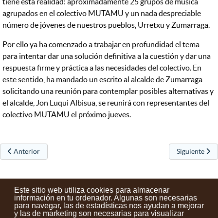
tiene esta realidad: aproximadamente 25 grupos de música
agrupados en el colectivo MUTAMU y un nada despreciable
número de jóvenes de nuestros pueblos, Urretxu y Zumarraga.
Por ello ya ha comenzado a trabajar en profundidad el tema
para intentar dar una solución definitiva a la cuestión y dar una
respuesta firme y práctica a las necesidades del colectivo. En
este sentido, ha mandado un escrito al alcalde de Zumarraga
solicitando una reunión para contemplar posibles alternativas y
el alcalde, Jon Luqui Albisua, se reunirá con representantes del
colectivo MUTAMU el próximo jueves.
Artículo anterior: El Ayuntamiento reubica Acción Social e Intervenci
Artículo sigu
Anterior
Siguiente
Este sitio web utiliza cookies para almacenar
información en tu ordenador. Algunas son necesarias
para navegar, las de estadísticas nos ayudan a mejorar
y las de marketing son necesarias para visualizar