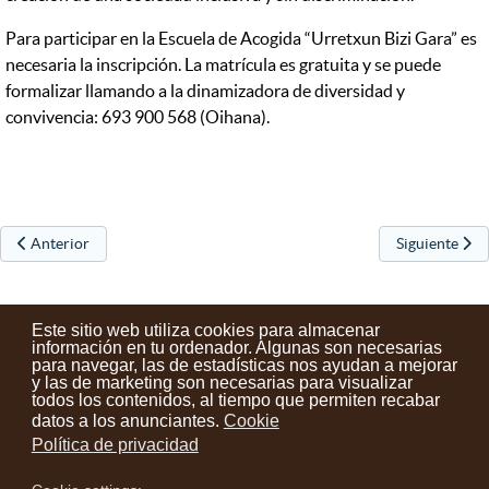
Para participar en la Escuela de Acogida “Urretxun Bizi Gara” es
necesaria la inscripción. La matrícula es gratuita y se puede
formalizar llamando a la dinamizadora de diversidad y
convivencia: 693 900 568 (Oihana).
Artículo anterior: Intercambio intergeneracional
Artículo sigu
Anterior
Siguiente
Este sitio web utiliza cookies para almacenar
información en tu ordenador. Algunas son necesarias
para navegar, las de estadísticas nos ayudan a mejorar
y las de marketing son necesarias para visualizar
Contactos
Condiciones de uso
Aviso legal
Noticias
todos los contenidos, al tiempo que permiten recabar
datos a los anunciantes.
Cookie
Tu opinión cuenta
Política de privacidad