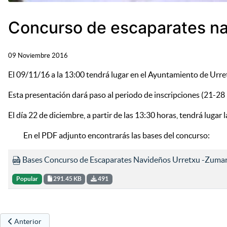
Concurso de escaparates n
09 Noviembre 2016
El 09/11/16 a la 13:00 tendrá lugar en el Ayuntamiento de Urr
Esta presentación dará paso al periodo de inscripciones (21-28 
El día 22 de diciembre, a partir de las 13:30 horas, tendrá luga
En el PDF adjunto encontrarás las bases del concurso:
Bases Concurso de Escaparates Navideños Urretxu -Zuma
Popular
291.45 KB
491
Artículo anterior: 20 de noviembre: día internacional de la infancia y 
Anterior