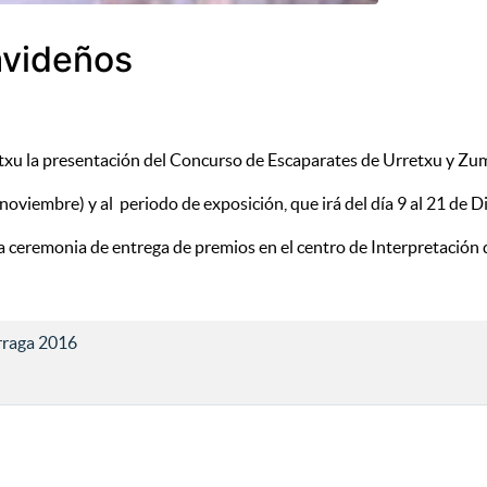
avideños
etxu la presentación del Concurso de Escaparates de Urretxu y Zu
noviembre) y al periodo de exposición, que irá del día 9 al 21 de D
r la ceremonia de entrega de premios en el centro de Interpretació
rraga 2016
la adolescencia