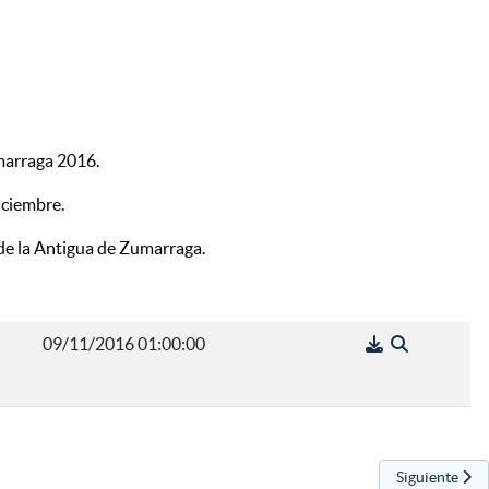
marraga 2016.
iciembre.
n de la Antigua de Zumarraga.
09/11/2016 01:00:00
Artículo sigui
Siguiente