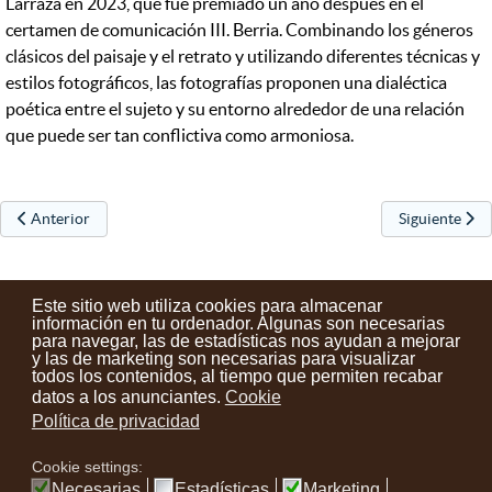
Larraza en 2023, que fue premiado un año después en el
certamen de comunicación III. Berria. Combinando los géneros
clásicos del paisaje y el retrato y utilizando diferentes técnicas y
estilos fotográficos, las fotografías proponen una dialéctica
poética entre el sujeto y su entorno alrededor de una relación
que puede ser tan conflictiva como armoniosa.
Artículo anterior: La Asociación de Jubilados Aterpe de Urretxu ha or
Artículo sigui
Anterior
Siguiente
Este sitio web utiliza cookies para almacenar
información en tu ordenador. Algunas son necesarias
para navegar, las de estadísticas nos ayudan a mejorar
y las de marketing son necesarias para visualizar
Contactos
Condiciones de uso
Aviso legal
Noticias
todos los contenidos, al tiempo que permiten recabar
datos a los anunciantes.
Cookie
Tu opinión cuenta
Política de privacidad
Cookie settings:
instagram
facebook
youtube
Necesarias
Estadísticas
Marketing