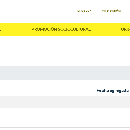
Seleccione su idioma
TU OPINIÓN
EUSKERA
L
PROMOCIÓN SOCIOCULTURAL
TURI
Fecha agregada