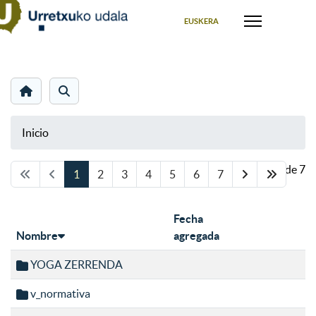
Seleccione su idioma
EUSKERA
Inicio
Página 1 de 7
1
2
3
4
5
6
7
Fecha
Nombre
agregada
YOGA ZERRENDA
v_normativa