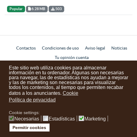
Popular
6.28 MB
503
Contactos
Condiciones de uso
Aviso legal
Noticias
Tu opinión cuenta
Este sitio web utiliza cookies para almacenar
información en tu ordenador. Algunas son necesarias
instagram
facebook
youtube
para navegar, las de estadísticas nos ayudan a mejorar
y las de marketing son necesarias para visualizar
todos los contenidos, al tiempo que permiten recabar
datos a los anunciantes.
Cookie
Política de privacidad
Cookie settings:
Necesarias
Estadísticas
Marketing
Permitir cookies