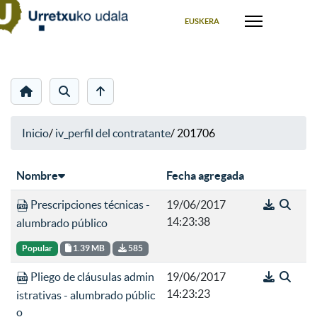
Seleccione su idioma
EUSKERA
Inicio
/
iv_perfil del contratante
/
201706
Nombre
Fecha agregada
Prescripciones técnicas -
19/06/2017
14:23:38
alumbrado público
Popular
1.39 MB
585
Pliego de cláusulas admin
19/06/2017
14:23:23
istrativas - alumbrado públic
o