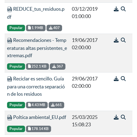
REDUCE_tus_residuos.p
03/12/2019
01:00:00
df
Popular
1.9 MB
407
Recomendaciones - Temp
19/06/2017
02:00:00
eraturas altas persistentes_e
xtremas.pdf
Popular
252.1 KB
367
Reciclar es sencillo. Guía
29/06/2017
02:00:00
para una correcta separació
n de los residuos
Popular
4.43 MB
661
Poltica ambiental_EU.pdf
25/03/2025
15:08:23
Popular
178.14 KB