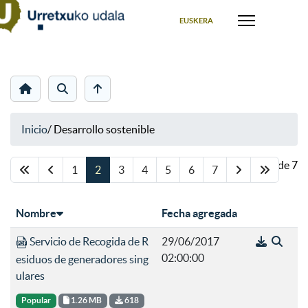
Seleccione su idioma
EUSKERA
Inicio
/
Desarrollo sostenible
Página 2 de 7
1
2
3
4
5
6
7
Nombre
Fecha agregada
Servicio de Recogida de R
29/06/2017
02:00:00
esiduos de generadores sing
ulares
Popular
1.26 MB
618