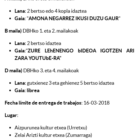
Lana
: 2 bertso edo 4 kopla idaztea
Gaia
: "
AMONA NEGARREZ IKUSI DUZU GAUR
"
B maila)
DBHko 1. eta 2. mailakoak
Lana
: 2 bertso idaztea
Gaia
:"
ZURE LEhENENGO bIDEOA IGOTZEN ARI
ZARA YOUTUbE-RA"
D maila)
DBHko 3. eta 4. mailakoak
Lana
: gutxienez 3 eta gehienez 5 bertso idaztea
Gaia
:
librea
Fecha límite de entrega de trabajos
: 16-03-2018
Lugar
:
Aizpurunea kultur etxea (Urretxu)
Zelai Arizti kultur etxea (Zumarraga)