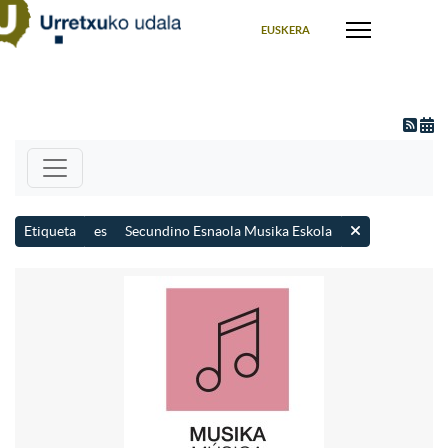
Seleccione su idioma
EUSKERA
Etiqueta
es
Secundino Esnaola Musika Eskola