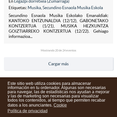
En
Legazpi dorretxea (Zumarraga)
Etiquetas:
Musika
,
Secundino Esnaola Musika Eskola
Secundino Esnaola Musika Eskolako Emanaldiak:
KANTOKO ENTZUNALDIA (12/12), GABONETAKO
KONTZERTUA (1/21), MUSIKA HEZKUNTZA
GOIZTIARREKO KONTZERTUA (12/22). Gehiago
informazioa...
Mostrando
20
de 24 eventos
Cargar más
Este sitio web utiliza cookies para almacenar
información en tu ordenador. Algunas son necesarias
para navegar, las de estadísticas nos ayudan a mejorar
y las de marketing son necesarias para visualizar
Contactos
Condiciones de uso
Aviso legal
Noticias
todos los contenidos, al tiempo que permiten recabar
datos a los anunciantes.
Cookie
Tu opinión cuenta
Política de privacidad