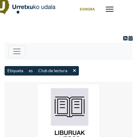
Seleccione su idioma
EUSKERA
Etiqueta
es
Club de lectura