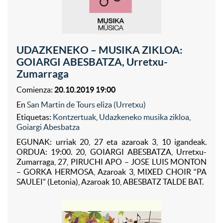
UDAZKENEKO – MUSIKA ZIKLOA:
GOIARGI ABESBATZA, Urretxu-
Zumarraga
Comienza:
20.10.2019 19:00
En
San Martin de Tours eliza (Urretxu)
Etiquetas:
Kontzertuak
,
Udazkeneko musika zikloa
,
Goiargi Abesbatza
EGUNAK: urriak 20, 27 eta azaroak 3, 10 igandeak.
ORDUA: 19:00. 20, GOIARGI ABESBATZA, Urretxu-
Zumarraga, 27, PIRUCHI APO – JOSE LUIS MONTON
– GORKA HERMOSA, Azaroak 3, MIXED CHOIR “PA
SAULEI” (Letonia), Azaroak 10, ABESBATZ TALDE BAT.