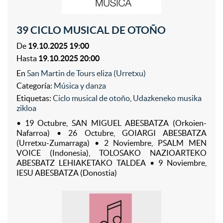
39 CICLO MUSICAL DE OTOÑO
De
19.10.2025 19:00
Hasta
19.10.2025 20:00
En
San Martin de Tours eliza (Urretxu)
Categoría:
Música y danza
Etiquetas:
Ciclo musical de otoño
,
Udazkeneko musika
zikloa
• 19 Octubre, SAN MIGUEL ABESBATZA (Orkoien-
Nafarroa) • 26 Octubre, GOIARGI ABESBATZA
(Urretxu-Zumarraga) • 2 Noviembre, PSALM MEN
VOICE (Indonesia), TOLOSAKO NAZIOARTEKO
ABESBATZ LEHIAKETAKO TALDEA • 9 Noviembre,
IESU ABESBATZA (Donostia)