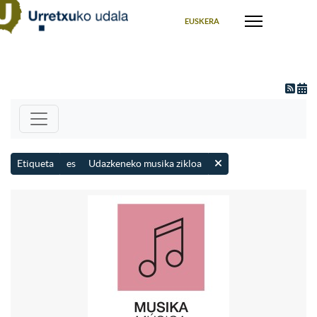
Seleccione su idioma
EUSKERA
Etiqueta
es
Udazkeneko musika zikloa