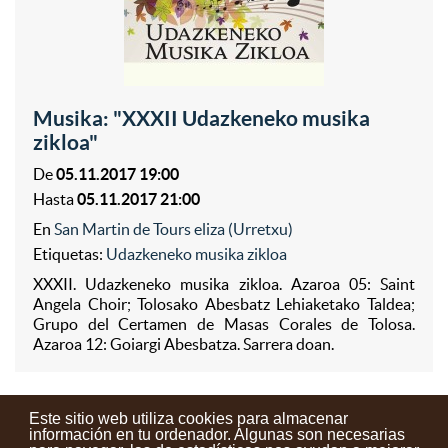
Musika: "XXXII Udazkeneko musika
zikloa"
De
05.11.2017 19:00
Hasta
05.11.2017 21:00
En
San Martin de Tours eliza (Urretxu)
Etiquetas:
Udazkeneko musika zikloa
XXXII. Udazkeneko musika zikloa. Azaroa 05: Saint
Angela Choir; Tolosako Abesbatz Lehiaketako Taldea;
Grupo del Certamen de Masas Corales de Tolosa.
Azaroa 12: Goiargi Abesbatza. Sarrera doan.
Este sitio web utiliza cookies para almacenar
información en tu ordenador. Algunas son necesarias