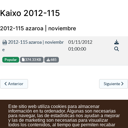
Kaixo 2012-115
2012-115 azaroa | noviembre
2012-115 azaroa | noviembr
01/11/2012
01:00:00
e
Popular
374.33 KB
685
Artículo anterior: Kaixo 2012-116
Artículo sigu
Anterior
Siguiente
Este sitio web utiliza cookies para almacenar
información en tu ordenador. Algunas son necesarias
para navegar, las de estadísticas nos ayudan a mejorar
y las de marketing son necesarias para visualizar
Contactos
Condiciones de uso
Aviso legal
Noticias
todos los contenidos, al tiempo que permiten recabar