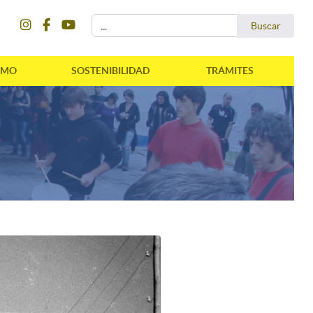
instagram
facebook
youtube
Buscar...
Buscar
SMO
SOSTENIBILIDAD
TRÁMITES