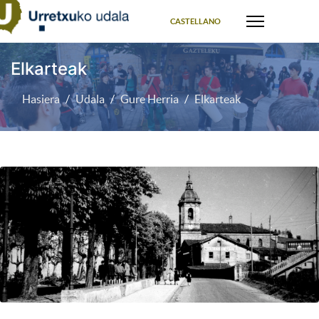
Select your language
CASTELLANO
Elkarteak
Hasiera
Udala
Gure Herria
Elkarteak