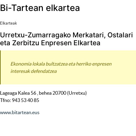
Bi-Tartean elkartea
Elkarteak
Urretxu-Zumarragako Merkatari, Ostalari
eta Zerbitzu Enpresen Elkartea
Ekonomia lokala bultzatzea eta herriko enpresen
interesak defendatzea
Lageaga Kalea 56 , behea 20700 (Urretxu)
Tfno: 943 53 40 85
www.bitartean.eus