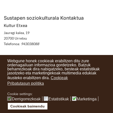
Sustapen soziokulturala Kontaktua
Kultur Etxea
Jauregi kalea, 19
20700 Urretxu
Telefonoa:
943038088
Webgune honek cookieak erabiltzen ditu zure
ordenagailuan informazioa gordetzeko. Batzuk
beharrezkoak dira nabigatzeko, besteak estatistikak
Kontaktuak
Erabilera baldintzak
Lege oharra
Berriak
jasotzeko eta marketingekoak multimedia edukiak
ikusteko erabiltzen dira.
Cookieak
Zure iritzia
Pribatutasun politika
Cookie settings:
instagram
facebook
youtube
Derrigorrezkoak
Estatistikak
Marketinga
Cookieak baimendu