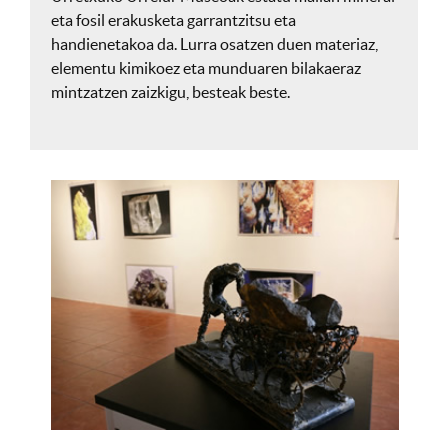
eta fosil erakusketa garrantzitsu eta
handienetakoa da. Lurra osatzen duen materiaz,
elementu kimikoez eta munduaren bilakaeraz
mintzatzen zaizkigu, besteak beste.