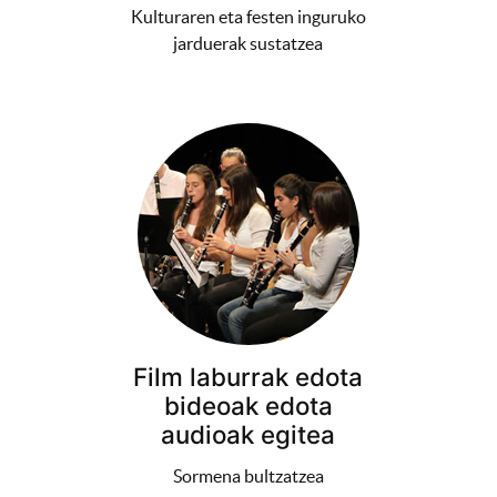
Kulturaren eta festen inguruko
jarduerak sustatzea
Film laburrak edota
bideoak edota
audioak egitea
Sormena bultzatzea