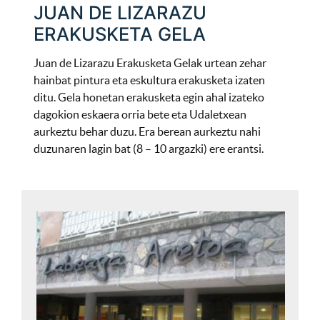
JUAN DE LIZARAZU
ERAKUSKETA GELA
Juan de Lizarazu Erakusketa Gelak urtean zehar
hainbat pintura eta eskultura erakusketa izaten
ditu. Gela honetan erakusketa egin ahal izateko
dagokion eskaera orria bete eta Udaletxean
aurkeztu behar duzu. Era berean aurkeztu nahi
duzunaren lagin bat (8 – 10 argazki) ere erantsi.