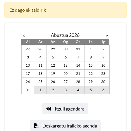
Ez dago ekitaldirik
«
Abuztua 2026
»
Al
Ar
Az
Og
Or
La
Ig
27
28
29
30
31
1
2
3
4
5
6
7
8
9
10
11
12
13
14
15
16
17
18
19
20
21
22
23
24
25
26
27
28
29
30
31
1
2
3
4
5
6
Itzuli agendara
Deskargatu iraileko agenda