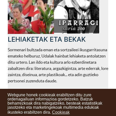
LEHIAKETAK ETA BEKAK
Sormenari bultzada eman eta sortzaileei ikusgarritasuna
emateko helburuz, Udalak hainbat lehiaketa antolatzen
ditu urtero. Lan ildo eta kultura arlo ezberdinetara
zabaltzen dira: literatura, argazkigintza, arte ederrak, lore
zaintza, diseinua, arte plastikoak... eta adin guztieko
pertsonei zuzenduta daude.
Webgune honek cookieak erabiltzen ditu zure
ordenagailuan informazioa gordetzeko. Batzuk
beharrezkoak dira nabigatzeko, besteak estatistikak
Kontaktuak
Erabilera baldintzak
Lege oharra
Berriak
jasotzeko eta marketingekoak multimedia edukiak
ikusteko erabiltzen dira.
Cookieak
Zure iritzia