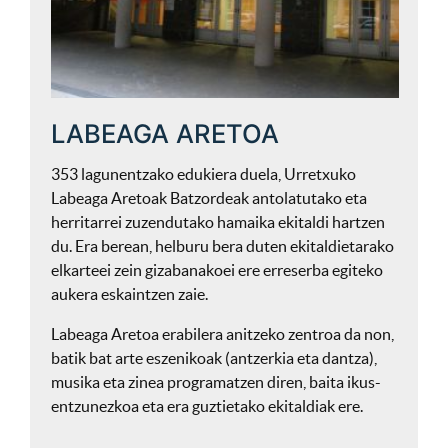
LABEAGA ARETOA
353 lagunentzako edukiera duela, Urretxuko
Labeaga Aretoak Batzordeak antolatutako eta
herritarrei zuzendutako hamaika ekitaldi hartzen
du. Era berean, helburu bera duten ekitaldietarako
elkarteei zein gizabanakoei ere erreserba egiteko
aukera eskaintzen zaie.
Labeaga Aretoa erabilera anitzeko zentroa da non,
batik bat arte eszenikoak (antzerkia eta dantza),
musika eta zinea programatzen diren, baita ikus-
entzunezkoa eta era guztietako ekitaldiak ere.