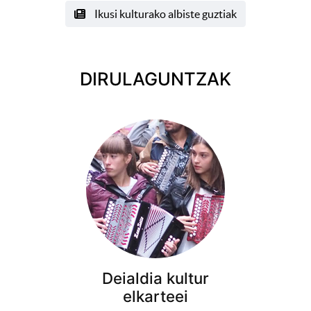
Ikusi kulturako albiste guztiak
DIRULAGUNTZAK
Deialdia kultur
elkarteei