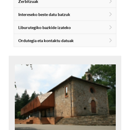
Zerbitzuak
Intereseko beste datu batzuk
Liburutegiko bazkide izateko
Ordutegia eta kontaktu datuak