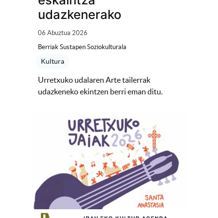
udazkenerako
06 Abuztua 2026
Berriak Sustapen Soziokulturala
Kultura
Urretxuko udalaren Arte tailerrak
udazkeneko ekintzen berri eman ditu.