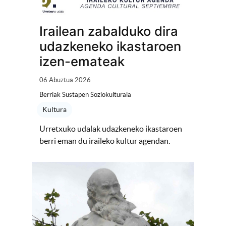
Irailean zabalduko dira
udazkeneko ikastaroen
izen-emateak
06 Abuztua 2026
Berriak Sustapen Soziokulturala
Kultura
Urretxuko udalak udazkeneko ikastaroen
berri eman du iraileko kultur agendan.