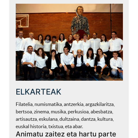
ELKARTEAK
Filatelia, numismatika, antzerkia, argazkilaritza,
bertsoa, zinema, musika, perkusioa, abesbatza,
artisautza, eskulana, dultzaina, dantza, kultura,
euskal historia, txistua, eta abar.
Animatu zaitez eta hartu parte