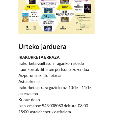
Urteko jarduera
IRAKURKETA ERRAZA
Irakurketa-zailtasun iragankorrak edo
iraunkorrak dituzten pertsonei zuzendua
Aizpurunea kultur etxean
Asteazkenak:
Irakurketa erraza gazteleraz: 10:15 - 11:15,
asteazkena
Kuota: doan
Izen-ematea: 943 038083 deituta, 08:00 –
15:00, astelehenetik ostiralera