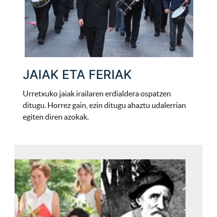
JAIAK ETA FERIAK
Urretxuko jaiak irailaren erdialdera ospatzen
ditugu. Horrez gain, ezin ditugu ahaztu udalerrian
egiten diren azokak.