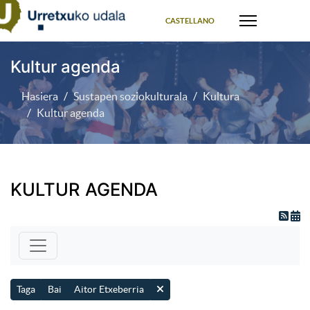
Select your language
CASTELLANO
Kultur agenda
Hasiera
Sustapen soziokulturala
Kultura
Kultur agenda
KULTUR AGENDA
Taga
Bai
Aitor Etxeberria