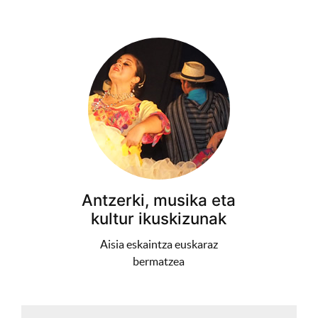
Antzerki, musika eta
kultur ikuskizunak
Aisia eskaintza euskaraz
bermatzea