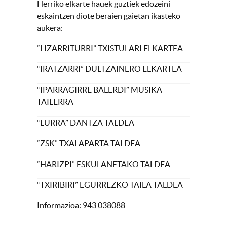
Herriko elkarte hauek guztiek edozeini
eskaintzen diote beraien gaietan ikasteko
aukera:
“LIZARRITURRI” TXISTULARI ELKARTEA
“IRATZARRI” DULTZAINERO ELKARTEA
“IPARRAGIRRE BALERDI” MUSIKA
TAILERRA
“LURRA” DANTZA TALDEA
“ZSK” TXALAPARTA TALDEA
“HARIZPI” ESKULANETAKO TALDEA
“TXIRIBIRI” EGURREZKO TAILA TALDEA
Informazioa: 943 038088