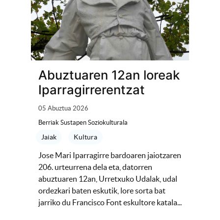
Abuztuaren 12an loreak
Iparragirrerentzat
05 Abuztua 2026
Berriak Sustapen Soziokulturala
Jaiak
Kultura
Jose Mari Iparragirre bardoaren jaiotzaren
206. urteurrena dela eta, datorren
abuztuaren 12an, Urretxuko Udalak, udal
ordezkari baten eskutik, lore sorta bat
jarriko du Francisco Font eskultore katala...