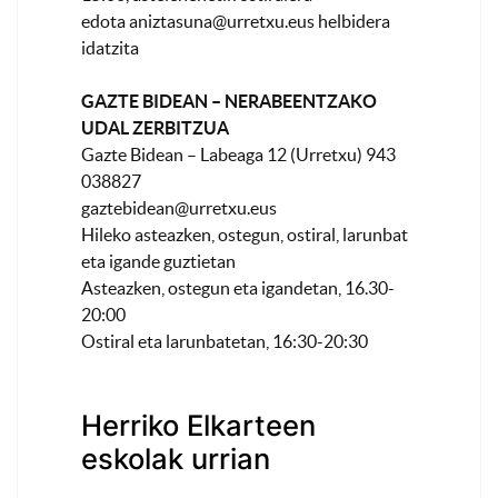
edota
aniztasuna@urretxu.eus
helbidera
idatzita
GAZTE BIDEAN – NERABEENTZAKO
UDAL ZERBITZUA
Gazte Bidean – Labeaga 12 (Urretxu) 943
038827
gaztebidean@urretxu.eus
Hileko asteazken, ostegun, ostiral, larunbat
eta igande guztietan
Asteazken, ostegun eta igandetan, 16.30-
20:00
Ostiral eta larunbatetan, 16:30-20:30
Herriko Elkarteen
eskolak urrian