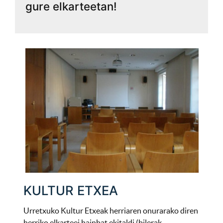
gure elkarteetan!
KULTUR ETXEA
Urretxuko Kultur Etxeak herriaren onurarako diren
herriko elkarteei hainbat ekitaldi (bilerak,