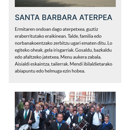
SANTA BARBARA ATERPEA
Ermitaren ondoan dago aterpetxea, guztiz
eraberritutako eraikinean. Talde, familia edo
norbanakoentzako zerbitzu ugari ematen ditu. Lo
egiteko oheak, gela irisgarriak. Gosaldu, bazkaldu
edo afaltzeko jatetxea. Menu aukera zabala.
Aisialdi eskaintza, tailerrak. Mendi ibilaldietarako
abiapuntu edo helmuga ezin hobea.