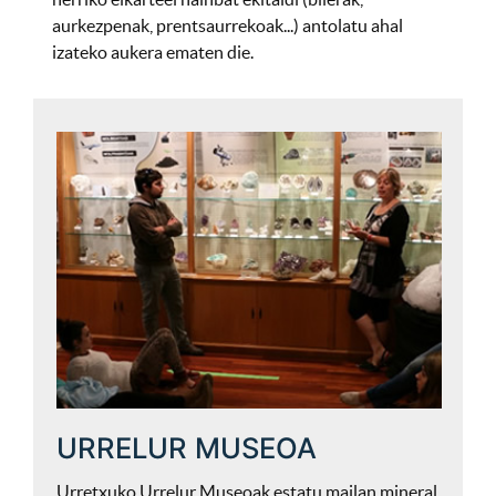
aurkezpenak, prentsaurrekoak...) antolatu ahal
izateko aukera ematen die.
URRELUR MUSEOA
Urretxuko Urrelur Museoak estatu mailan mineral