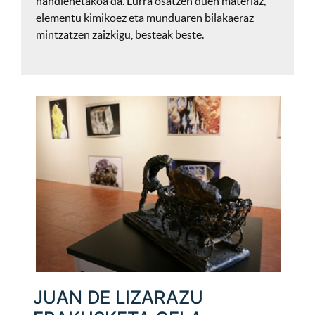
handienetakoa da. Lurra osatzen duen materiaz,
elementu kimikoez eta munduaren bilakaeraz
mintzatzen zaizkigu, besteak beste.
JUAN DE LIZARAZU