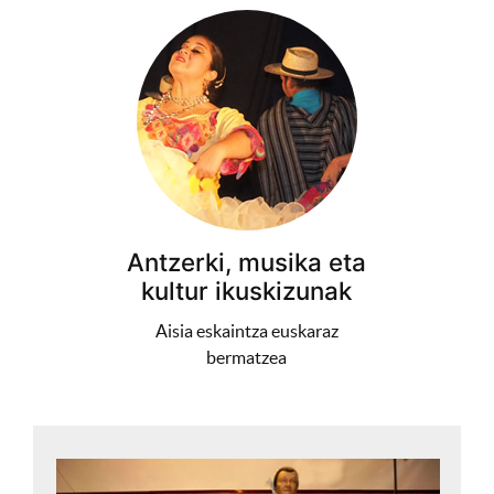
Antzerki, musika eta
kultur ikuskizunak
Aisia eskaintza euskaraz
bermatzea