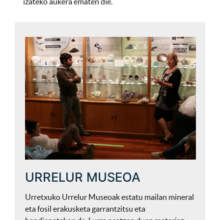
izateko aukera ematen die.
URRELUR MUSEOA
Urretxuko Urrelur Museoak estatu mailan mineral
eta fosil erakusketa garrantzitsu eta