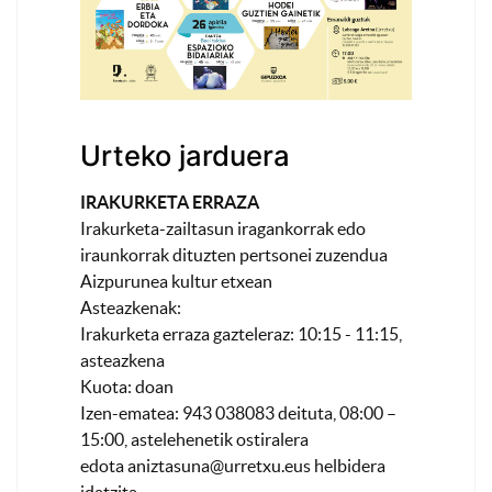
Urteko jarduera
IRAKURKETA ERRAZA
Irakurketa-zailtasun iragankorrak edo
iraunkorrak dituzten pertsonei zuzendua
Aizpurunea kultur etxean
Asteazkenak:
Irakurketa erraza gazteleraz: 10:15 - 11:15,
asteazkena
Kuota: doan
Izen-ematea: 943 038083 deituta, 08:00 –
15:00, astelehenetik ostiralera
edota
aniztasuna@urretxu.eus
helbidera
idatzita