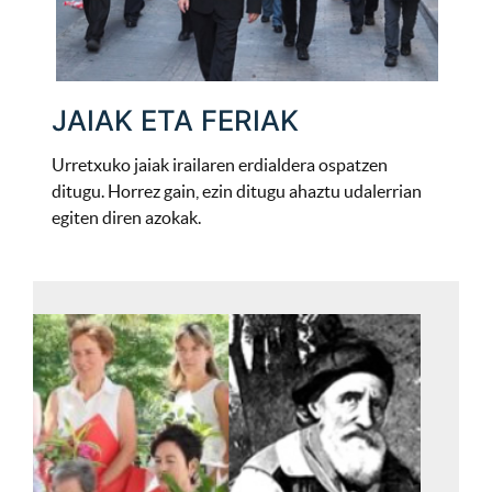
JAIAK ETA FERIAK
Urretxuko jaiak irailaren erdialdera ospatzen
ditugu. Horrez gain, ezin ditugu ahaztu udalerrian
egiten diren azokak.