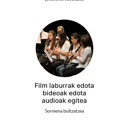
Film laburrak edota
bideoak edota
audioak egitea
Sormena bultzatzea