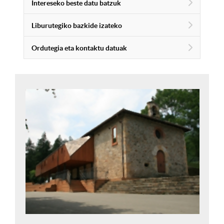
Intereseko beste datu batzuk
Liburutegiko bazkide izateko
Ordutegia eta kontaktu datuak