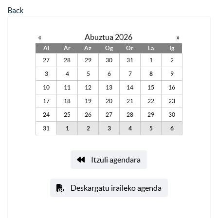
Back
«
Abuztua 2026
»
Al
Ar
Az
Og
Or
La
Ig
27
28
29
30
31
1
2
3
4
5
6
7
8
9
10
11
12
13
14
15
16
17
18
19
20
21
22
23
24
25
26
27
28
29
30
31
1
2
3
4
5
6
Itzuli agendara
Deskargatu iraileko agenda