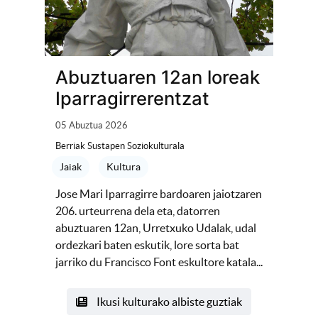
Abuztuaren 12an loreak
Iparragirrerentzat
05 Abuztua 2026
Berriak Sustapen Soziokulturala
Jaiak
Kultura
Jose Mari Iparragirre bardoaren jaiotzaren
206. urteurrena dela eta, datorren
abuztuaren 12an, Urretxuko Udalak, udal
ordezkari baten eskutik, lore sorta bat
jarriko du Francisco Font eskultore katala...
Ikusi kulturako albiste guztiak