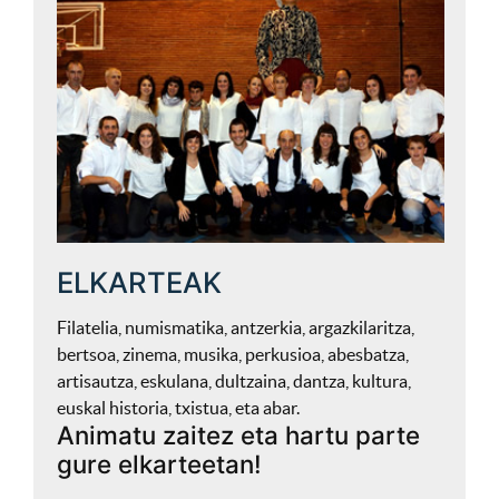
ELKARTEAK
Filatelia, numismatika, antzerkia, argazkilaritza,
bertsoa, zinema, musika, perkusioa, abesbatza,
artisautza, eskulana, dultzaina, dantza, kultura,
euskal historia, txistua, eta abar.
Animatu zaitez eta hartu parte
gure elkarteetan!