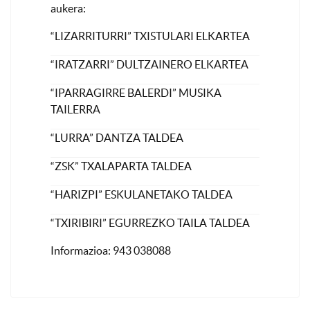
aukera:
“LIZARRITURRI” TXISTULARI ELKARTEA
“IRATZARRI” DULTZAINERO ELKARTEA
“IPARRAGIRRE BALERDI” MUSIKA
TAILERRA
“LURRA” DANTZA TALDEA
“ZSK” TXALAPARTA TALDEA
“HARIZPI” ESKULANETAKO TALDEA
“TXIRIBIRI” EGURREZKO TAILA TALDEA
Informazioa: 943 038088