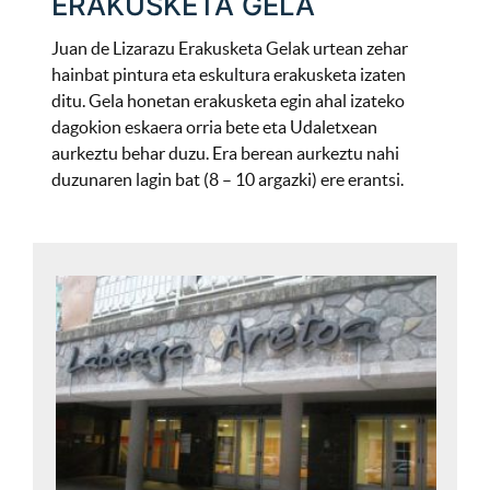
ERAKUSKETA GELA
Juan de Lizarazu Erakusketa Gelak urtean zehar
hainbat pintura eta eskultura erakusketa izaten
ditu. Gela honetan erakusketa egin ahal izateko
dagokion eskaera orria bete eta Udaletxean
aurkeztu behar duzu. Era berean aurkeztu nahi
duzunaren lagin bat (8 – 10 argazki) ere erantsi.