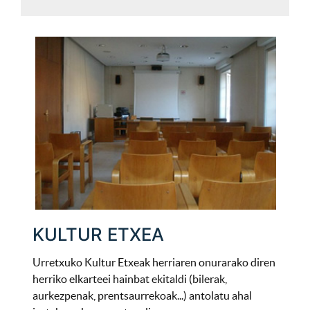
KULTUR ETXEA
Urretxuko Kultur Etxeak herriaren onurarako diren
herriko elkarteei hainbat ekitaldi (bilerak,
aurkezpenak, prentsaurrekoak...) antolatu ahal