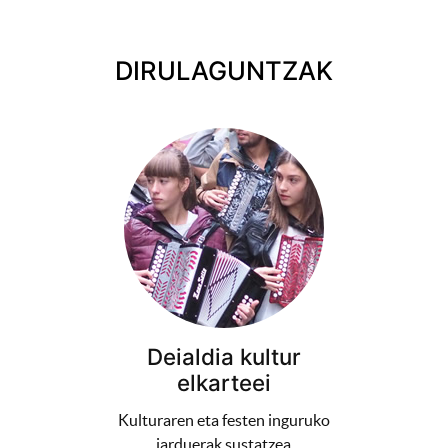
DIRULAGUNTZAK
Deialdia kultur
elkarteei
Kulturaren eta festen inguruko
jarduerak sustatzea