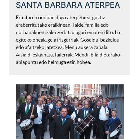
SANTA BARBARA ATERPEA
Ermitaren ondoan dago aterpetxea, guztiz
eraberritutako eraikinean. Talde, familia edo
norbanakoentzako zerbitzu ugari ematen ditu. Lo
egiteko oheak, gela irisgarriak. Gosaldu, bazkaldu
edo afaltzeko jatetxea. Menu aukera zabala.
Aisialdi eskaintza, tailerrak. Mendi ibilaldietarako
abiapuntu edo helmuga ezin hobea.