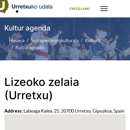
Select your language
CASTELLANO
Kultur agenda
Hasiera
Sustapen soziokulturala
Kultura
Kultur agenda
Lizeoko zelaia
(Urretxu)
Address:
Labeaga Kalea, 25, 20700 Urretxu, Gipuzkoa, Spain