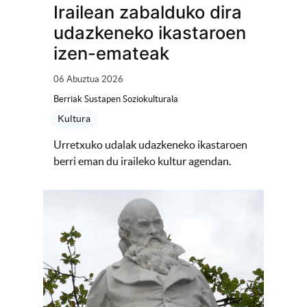
Irailean zabalduko dira
udazkeneko ikastaroen
izen-emateak
06 Abuztua 2026
Berriak Sustapen Soziokulturala
Kultura
Urretxuko udalak udazkeneko ikastaroen
berri eman du iraileko kultur agendan.