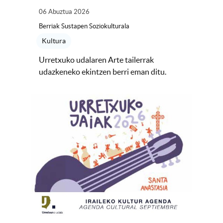
06 Abuztua 2026
Berriak Sustapen Soziokulturala
Kultura
Urretxuko udalaren Arte tailerrak
udazkeneko ekintzen berri eman ditu.