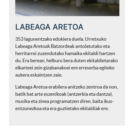
LABEAGA ARETOA
353 lagunentzako edukiera duela, Urretxuko
Labeaga Aretoak Batzordeak antolatutako eta
herritarrei zuzendutako hamaika ekitaldi hartzen
du. Era berean, helburu bera duten ekitaldietarako
elkarteei zein gizabanakoei ere erreserba egiteko
aukera eskaintzen zaie.
Labeaga Aretoa erabilera anitzeko zentroa da non,
batik bat arte eszenikoak (antzerkia eta dantza),
musika eta zinea programatzen diren, baita ikus-
entzunezkoa eta era guztietako ekitaldiak ere.