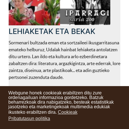
LEHIAKETAK ETA BEKAK
Sormenari bultzada eman eta sortzaileei ikusgarritasuna
emateko helburuz, Udalak hainbat lehiaketa antolatzen
ditu urtero. Lan ildo eta kultura arlo ezberdinetara
zabaltzen dira: literatura, argazkigintza, arte ederrak, lore
zaintza, diseinua, arte plastikoak... eta adin guztieko
pertsonei zuzenduta daude.
Webgune honek cookieak erabiltzen ditu zure
ordenagailuan informazioa gordetzeko. Batzuk
beharrezkoak dira nabigatzeko, besteak estatistikak
Kontaktuak
Erabilera baldintzak
Lege oharra
Berriak
jasotzeko eta marketingekoak multimedia edukiak
ikusteko erabiltzen dira.
Cookieak
Zure iritzia
Pribatutasun politika