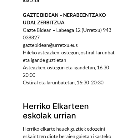
GAZTE BIDEAN – NERABEENTZAKO
UDAL ZERBITZUA
Gazte Bidean – Labeaga 12 (Urretxu) 943
038827
gaztebidean@urretxu.eus
Hileko asteazken, ostegun, ostiral, larunbat
eta igande guztietan
Asteazken, ostegun eta igandetan, 16.30-
20:00
Ostiral eta larunbatetan, 16:30-20:30
Herriko Elkarteen
eskolak urrian
Herriko elkarte hauek guztiek edozeini
eskaintzen diote beraien gaietan ikasteko