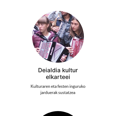
Deialdia kultur
elkarteei
Kulturaren eta festen inguruko
jarduerak sustatzea