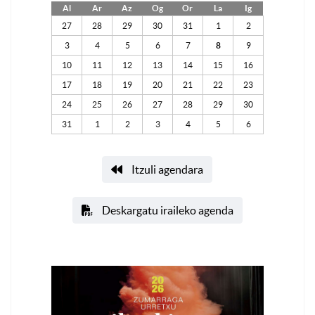
Al
Ar
Az
Og
Or
La
Ig
27
28
29
30
31
1
2
3
4
5
6
7
8
9
10
11
12
13
14
15
16
17
18
19
20
21
22
23
24
25
26
27
28
29
30
31
1
2
3
4
5
6
Itzuli agendara
Deskargatu iraileko agenda