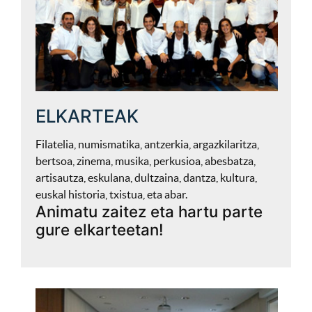
ELKARTEAK
Filatelia, numismatika, antzerkia, argazkilaritza,
bertsoa, zinema, musika, perkusioa, abesbatza,
artisautza, eskulana, dultzaina, dantza, kultura,
euskal historia, txistua, eta abar.
Animatu zaitez eta hartu parte
gure elkarteetan!