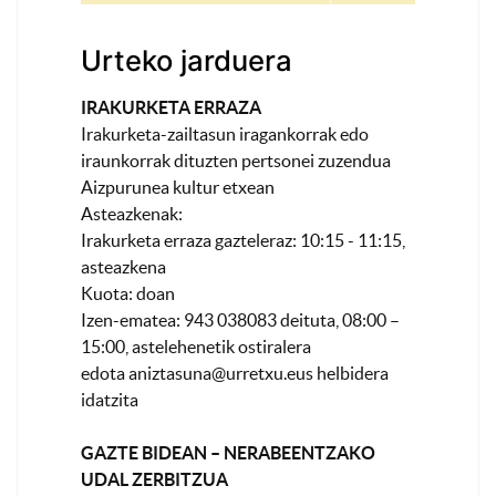
Urteko jarduera
IRAKURKETA ERRAZA
Irakurketa-zailtasun iragankorrak edo
iraunkorrak dituzten pertsonei zuzendua
Aizpurunea kultur etxean
Asteazkenak:
Irakurketa erraza gazteleraz: 10:15 - 11:15,
asteazkena
Kuota: doan
Izen-ematea: 943 038083 deituta, 08:00 –
15:00, astelehenetik ostiralera
edota
aniztasuna@urretxu.eus
helbidera
idatzita
GAZTE BIDEAN – NERABEENTZAKO
UDAL ZERBITZUA