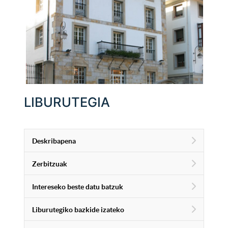
LIBURUTEGIA
Deskribapena
Zerbitzuak
Intereseko beste datu batzuk
Liburutegiko bazkide izateko