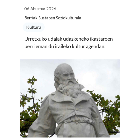
06 Abuztua 2026
Berriak Sustapen Soziokulturala
Kultura
Urretxuko udalak udazkeneko ikastaroen
berri eman du iraileko kultur agendan.