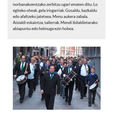
norbanakoentzako zerbitzu ugari ematen ditu. Lo
egiteko oheak, gela irisgarriak. Gosaldu, bazkaldu
edo afaltzeko jatetxea. Menu aukera zabala.
Aisialdi eskaintza, tailerrak. Mendi ibilaldietarako
abiapuntu edo helmuga ezin hobea.