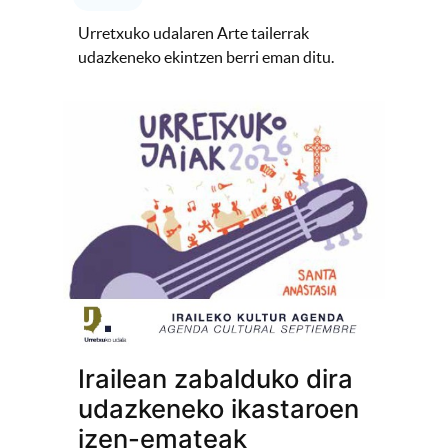
Urretxuko udalaren Arte tailerrak
udazkeneko ekintzen berri eman ditu.
Irailean zabalduko dira
udazkeneko ikastaroen
izen-emateak