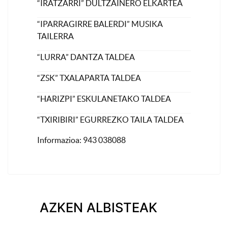
“IRATZARRI” DULTZAINERO ELKARTEA
“IPARRAGIRRE BALERDI” MUSIKA
TAILERRA
“LURRA” DANTZA TALDEA
“ZSK” TXALAPARTA TALDEA
“HARIZPI” ESKULANETAKO TALDEA
“TXIRIBIRI” EGURREZKO TAILA TALDEA
Informazioa: 943 038088
AZKEN ALBISTEAK