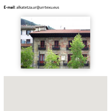
E-mail
: alkatetza.ur@urrtexu.eus