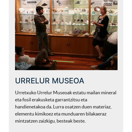
URRELUR MUSEOA
Urretxuko Urrelur Museoak estatu mailan mineral
eta fosil erakusketa garrantzitsu eta
handienetakoa da. Lurra osatzen duen materiaz,
elementu kimikoez eta munduaren bilakaeraz
mintzatzen zaizkigu, besteak beste.