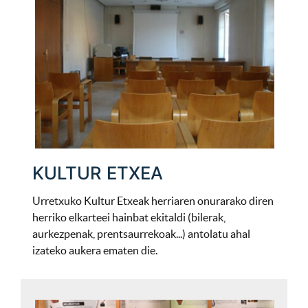
KULTUR ETXEA
Urretxuko Kultur Etxeak herriaren onurarako diren
herriko elkarteei hainbat ekitaldi (bilerak,
aurkezpenak, prentsaurrekoak...) antolatu ahal
izateko aukera ematen die.