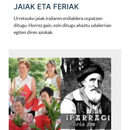
JAIAK ETA FERIAK
Urretxuko jaiak irailaren erdialdera ospatzen
ditugu. Horrez gain, ezin ditugu ahaztu udalerrian
egiten diren azokak.