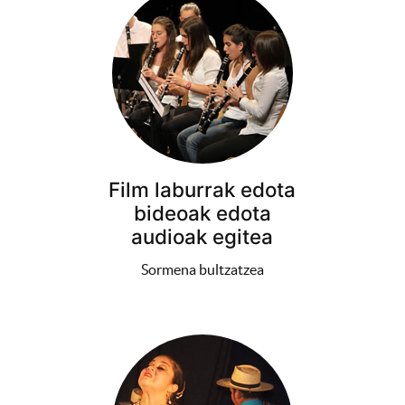
Film laburrak edota
bideoak edota
audioak egitea
Sormena bultzatzea