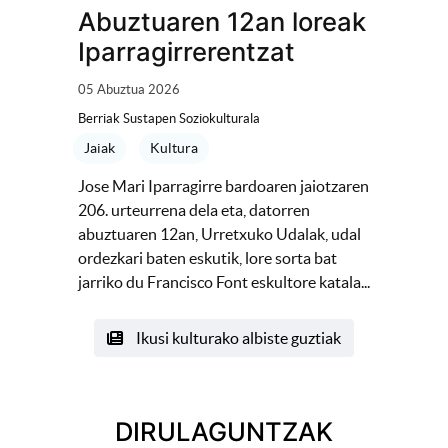
Abuztuaren 12an loreak
Iparragirrerentzat
05 Abuztua 2026
Berriak Sustapen Soziokulturala
Jaiak
Kultura
Jose Mari Iparragirre bardoaren jaiotzaren
206. urteurrena dela eta, datorren
abuztuaren 12an, Urretxuko Udalak, udal
ordezkari baten eskutik, lore sorta bat
jarriko du Francisco Font eskultore katala...
Ikusi kulturako albiste guztiak
DIRULAGUNTZAK