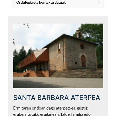
Ordutegia eta kontaktu datuak
SANTA BARBARA ATERPEA
Ermitaren ondoan dago aterpetxea, guztiz
eraberritutako eraikinean. Talde, familia edo