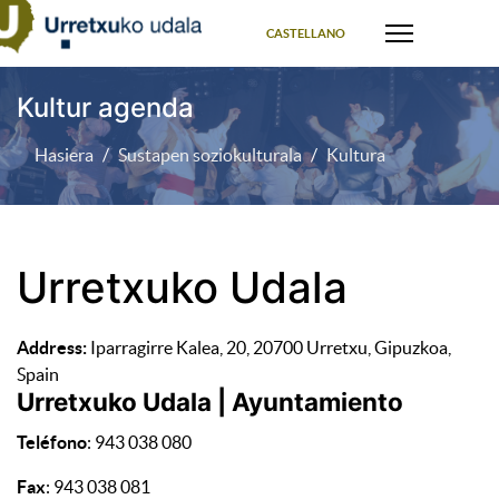
Select your language
CASTELLANO
Kultur agenda
Hasiera
Sustapen soziokulturala
Kultura
Urretxuko Udala
Address:
Iparragirre Kalea, 20, 20700 Urretxu, Gipuzkoa,
Spain
Urretxuko Udala | Ayuntamiento
Teléfono
: 943 038 080
Fax
: 943 038 081