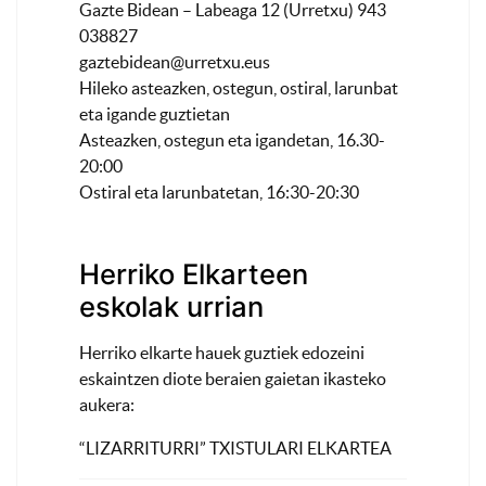
Gazte Bidean – Labeaga 12 (Urretxu) 943
038827
gaztebidean@urretxu.eus
Hileko asteazken, ostegun, ostiral, larunbat
eta igande guztietan
Asteazken, ostegun eta igandetan, 16.30-
20:00
Ostiral eta larunbatetan, 16:30-20:30
Herriko Elkarteen
eskolak urrian
Herriko elkarte hauek guztiek edozeini
eskaintzen diote beraien gaietan ikasteko
aukera:
“LIZARRITURRI” TXISTULARI ELKARTEA