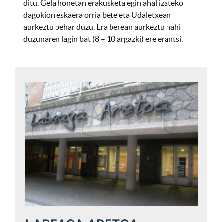
ditu. Gela honetan erakusketa egin ahal izateko
dagokion eskaera orria bete eta Udaletxean
aurkeztu behar duzu. Era berean aurkeztu nahi
duzunaren lagin bat (8 – 10 argazki) ere erantsi.