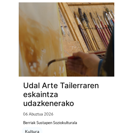
Udal Arte Tailerraren
eskaintza
udazkenerako
06 Abuztua 2026
Berriak Sustapen Soziokulturala
Kultura