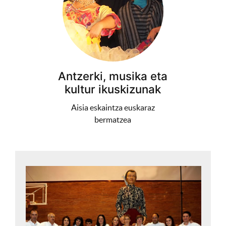
Antzerki, musika eta
kultur ikuskizunak
Aisia eskaintza euskaraz
bermatzea