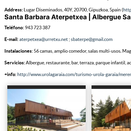
Address:
Lugar Diseminados, 40Y, 20700, Gipuzkoa, Spain (
htt
Santa Barbara Aterpetxea | Albergue S
Teléfono
: 943 723 387
E-mail
:
aterpetxea@urretxu.net
;
sbaterpe@gmail.com
Instalaciones
: 56 camas, amplio comedor, salas multi-usos. Magn
Servicios:
Albergue, restaurante, bar, terraza, parque infantil, a
+info
:
http://www.urolagaraia.com/turismo-urola-garaia/mere