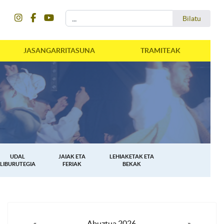
instagram
facebook
youtube
Bilatu
Bilatu
JASANGARRITASUNA
TRAMITEAK
UDAL
JAIAK ETA
LEHIAKETAK ETA
LIBURUTEGIA
FERIAK
BEKAK
«
Abuztua 2026
»