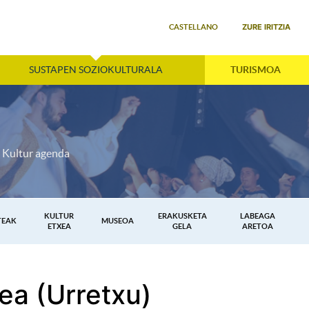
Select your language
ZURE IRITZIA
CASTELLANO
SUSTAPEN SOZIOKULTURALA
TURISMOA
Kultur agenda
KULTUR
ERAKUSKETA
LABEAGA
TEAK
MUSEOA
ETXEA
GELA
ARETOA
ea (Urretxu)