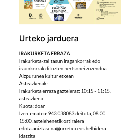
Urteko jarduera
IRAKURKETA ERRAZA
Irakurketa-zailtasun iragankorrak edo
iraunkorrak dituzten pertsonei zuzendua
Aizpurunea kultur etxean
Asteazkenak:
Irakurketa erraza gazteleraz: 10:15 - 11:15,
asteazkena
Kuota: doan
Izen-ematea: 943 038083 deituta, 08:00 –
15:00, astelehenetik ostiralera
edota
aniztasuna@urretxu.eus
helbidera
idatzita