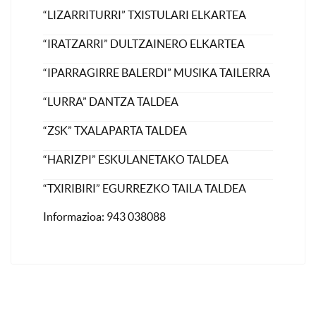
“LIZARRITURRI” TXISTULARI ELKARTEA
“IRATZARRI” DULTZAINERO ELKARTEA
“IPARRAGIRRE BALERDI” MUSIKA TAILERRA
“LURRA” DANTZA TALDEA
“ZSK” TXALAPARTA TALDEA
“HARIZPI” ESKULANETAKO TALDEA
“TXIRIBIRI” EGURREZKO TAILA TALDEA
Informazioa: 943 038088