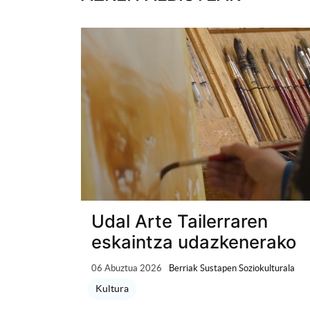
Udal Arte Tailerraren
eskaintza udazkenerako
06 Abuztua 2026
Berriak Sustapen Soziokulturala
Kultura