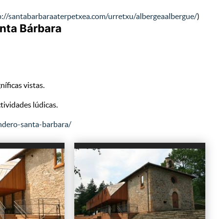
p://santabarbaraaterpetxea.com/urretxu/albergeaalbergue/
)
anta Bárbara
íficas vistas.
ctividades lúdicas.
ndero-santa-barbara/