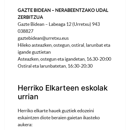
GAZTE BIDEAN – NERABEENTZAKO UDAL
ZERBITZUA
Gazte Bidean – Labeaga 12 (Urretxu) 943
038827
gaztebidean@urretxu.eus
Hileko asteazken, ostegun, ostiral, larunbat eta
igande guztietan
Asteazken, ostegun eta igandetan, 16.30-20:00
Ostiral eta larunbatetan, 16:30-20:30
Herriko Elkarteen eskolak
urrian
Herriko elkarte hauek guztiek edozeini
eskaintzen diote beraien gaietan ikasteko
aukera: