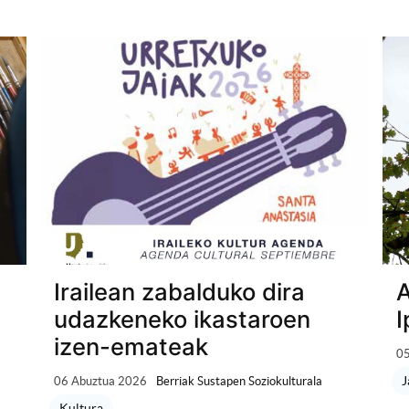
Irailean zabalduko dira
A
udazkeneko ikastaroen
I
izen-emateak
05
J
06 Abuztua 2026
Berriak Sustapen Soziokulturala
Kultura