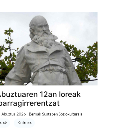
buztuaren 12an loreak
parragirrerentzat
 Abuztua 2026
Berriak Sustapen Soziokulturala
aiak
Kultura