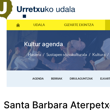
UDALA
GIZARTE EKINTZA
Kultur agenda
Hasiera
Sustapen soziokulturala
Kultura
AGENDA
BERRIAK
DIRULAGUNTZAK
ELKAR
Santa Barbara Aterpetx