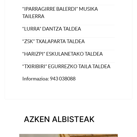
“IPARRAGIRRE BALERDI” MUSIKA
TAILERRA
“LURRA” DANTZA TALDEA
“ZSK” TXALAPARTA TALDEA
“HARIZPI” ESKULANETAKO TALDEA
“TXIRIBIRI” EGURREZKO TAILA TALDEA
Informazioa: 943 038088
AZKEN ALBISTEAK