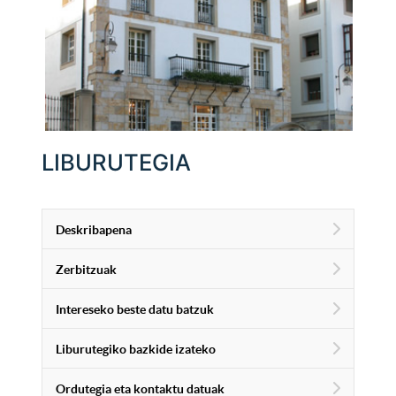
LIBURUTEGIA
Deskribapena
Zerbitzuak
Intereseko beste datu batzuk
Liburutegiko bazkide izateko
Ordutegia eta kontaktu datuak