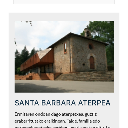
SANTA BARBARA ATERPEA
Ermitaren ondoan dago aterpetxea, guztiz
eraberritutako eraikinean. Talde, familia edo
norbanakoentzako zerbitzu ugari ematen ditu. Lo