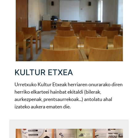
KULTUR ETXEA
Urretxuko Kultur Etxeak herriaren onurarako diren
herriko elkarteei hainbat ekitaldi (bilerak,
aurkezpenak, prentsaurrekoak...) antolatu ahal
izateko aukera ematen die.