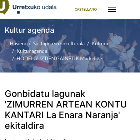
Select your language
CASTELLANO
Kultur agenda
Hasiera
Sustapen soziokulturala
Kultura
Kultur agenda
HODEI GUZTIEN GAINETIK Markeliñe
Gonbidatu lagunak
'ZIMURREN ARTEAN KONTU
KANTARI La Enara Naranja'
ekitaldira