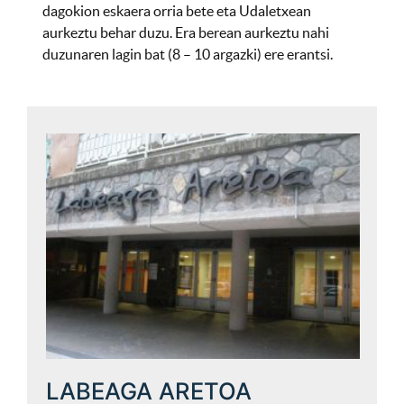
dagokion eskaera orria bete eta Udaletxean
aurkeztu behar duzu. Era berean aurkeztu nahi
duzunaren lagin bat (8 – 10 argazki) ere erantsi.
LABEAGA ARETOA