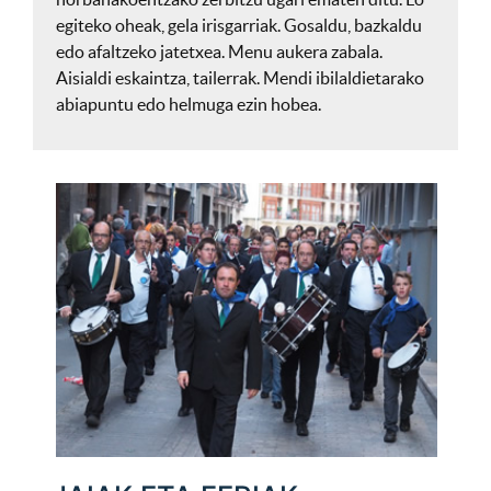
egiteko oheak, gela irisgarriak. Gosaldu, bazkaldu
edo afaltzeko jatetxea. Menu aukera zabala.
Aisialdi eskaintza, tailerrak. Mendi ibilaldietarako
abiapuntu edo helmuga ezin hobea.