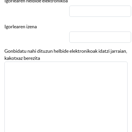
Igorlearen helbide elektronikoa
Igorlearen izena
Gonbidatu nahi dituzun helbide elektronikoak idatzi jarraian,
kakotxaz berezita