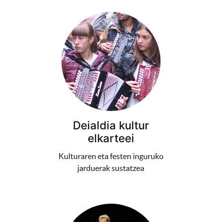
Deialdia kultur
elkarteei
Kulturaren eta festen inguruko
jarduerak sustatzea