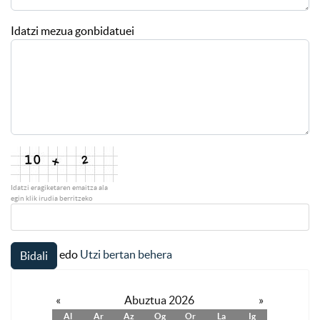
Idatzi mezua gonbidatuei
Idatzi eragiketaren emaitza ala
egin klik irudia berritzeko
edo
Utzi bertan behera
Bidali
«
Abuztua 2026
»
Al
Ar
Az
Og
Or
La
Ig