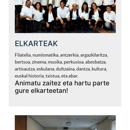
ELKARTEAK
Filatelia, numismatika, antzerkia, argazkilaritza,
bertsoa, zinema, musika, perkusioa, abesbatza,
artisautza, eskulana, dultzaina, dantza, kultura,
euskal historia, txistua, eta abar.
Animatu zaitez eta hartu parte
gure elkarteetan!