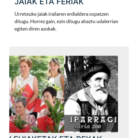
JAIAK ETA FERIAK
Urretxuko jaiak irailaren erdialdera ospatzen
ditugu. Horrez gain, ezin ditugu ahaztu udalerrian
egiten diren azokak.