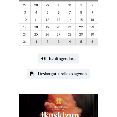
27
28
29
30
31
1
2
3
4
5
6
7
8
9
10
11
12
13
14
15
16
17
18
19
20
21
22
23
24
25
26
27
28
29
30
31
1
2
3
4
5
6
Itzuli agendara
Deskargatu iraileko agenda