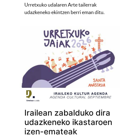
Urretxuko udalaren Arte tailerrak
udazkeneko ekintzen berri eman ditu.
Irailean zabalduko dira
udazkeneko ikastaroen
izen-emateak