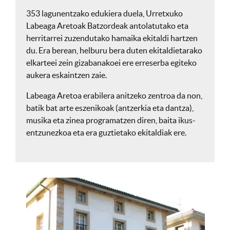
353 lagunentzako edukiera duela, Urretxuko
Labeaga Aretoak Batzordeak antolatutako eta
herritarrei zuzendutako hamaika ekitaldi hartzen
du. Era berean, helburu bera duten ekitaldietarako
elkarteei zein gizabanakoei ere erreserba egiteko
aukera eskaintzen zaie.
Labeaga Aretoa erabilera anitzeko zentroa da non,
batik bat arte eszenikoak (antzerkia eta dantza),
musika eta zinea programatzen diren, baita ikus-
entzunezkoa eta era guztietako ekitaldiak ere.