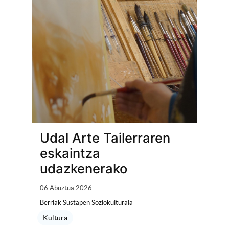
Udal Arte Tailerraren
eskaintza
udazkenerako
06 Abuztua 2026
Berriak Sustapen Soziokulturala
Kultura