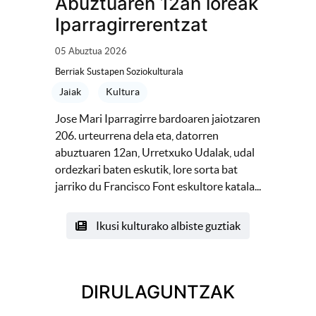
Abuztuaren 12an loreak
Iparragirrerentzat
05 Abuztua 2026
Berriak Sustapen Soziokulturala
Jaiak
Kultura
Jose Mari Iparragirre bardoaren jaiotzaren
206. urteurrena dela eta, datorren
abuztuaren 12an, Urretxuko Udalak, udal
ordezkari baten eskutik, lore sorta bat
jarriko du Francisco Font eskultore katala...
Ikusi kulturako albiste guztiak
DIRULAGUNTZAK