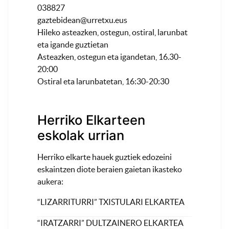
038827
gaztebidean@urretxu.eus
Hileko asteazken, ostegun, ostiral, larunbat
eta igande guztietan
Asteazken, ostegun eta igandetan, 16.30-
20:00
Ostiral eta larunbatetan, 16:30-20:30
Herriko Elkarteen
eskolak urrian
Herriko elkarte hauek guztiek edozeini
eskaintzen diote beraien gaietan ikasteko
aukera:
“LIZARRITURRI” TXISTULARI ELKARTEA
“IRATZARRI” DULTZAINERO ELKARTEA