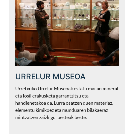
URRELUR MUSEOA
Urretxuko Urrelur Museoak estatu mailan mineral
eta fosil erakusketa garrantzitsu eta
handienetakoa da. Lurra osatzen duen materiaz,
elementu kimikoez eta munduaren bilakaeraz
mintzatzen zaizkigu, besteak beste.