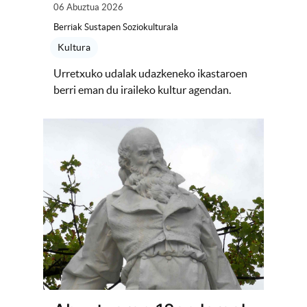
06 Abuztua 2026
Berriak Sustapen Soziokulturala
Kultura
Urretxuko udalak udazkeneko ikastaroen
berri eman du iraileko kultur agendan.