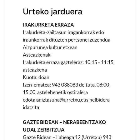
Urteko jarduera
IRAKURKETA ERRAZA
Irakurketa-zailtasun iragankorrak edo
iraunkorrak dituzten pertsonei zuzendua
Aizpurunea kultur etxean
Asteazkenak:
Irakurketa erraza gazteleraz: 10:15 - 11:15,
asteazkena
Kuota: doan
Izen-ematea: 943 038083 deituta, 08:00 –
15:00, astelehenetik ostiralera
edota
aniztasuna@urretxu.eus
helbidera
idatzita
GAZTE BIDEAN – NERABEENTZAKO
UDAL ZERBITZUA
Gazte Bidean – Labeaga 12 (Urretxu) 943