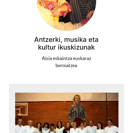
Antzerki, musika eta
kultur ikuskizunak
Aisia eskaintza euskaraz
bermatzea