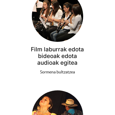
Film laburrak edota
bideoak edota
audioak egitea
Sormena bultzatzea