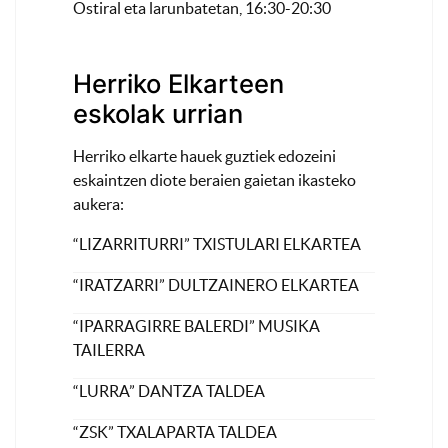
Ostiral eta larunbatetan, 16:30-20:30
Herriko Elkarteen
eskolak urrian
Herriko elkarte hauek guztiek edozeini
eskaintzen diote beraien gaietan ikasteko
aukera:
“LIZARRITURRI” TXISTULARI ELKARTEA
“IRATZARRI” DULTZAINERO ELKARTEA
“IPARRAGIRRE BALERDI” MUSIKA
TAILERRA
“LURRA” DANTZA TALDEA
“ZSK” TXALAPARTA TALDEA