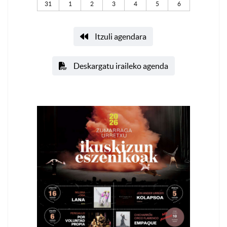
31
1
2
3
4
5
6
Itzuli agendara
Deskargatu iraileko agenda