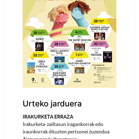
Urteko jarduera
IRAKURKETA ERRAZA
Irakurketa-zailtasun iragankorrak edo
iraunkorrak dituzten pertsonei zuzendua