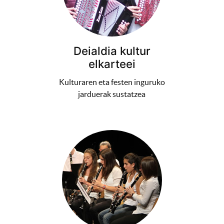
Deialdia kultur
elkarteei
Kulturaren eta festen inguruko
jarduerak sustatzea