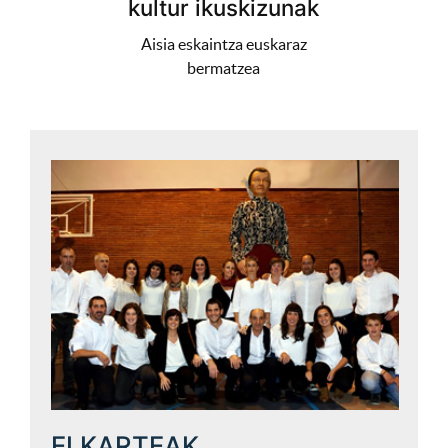
kultur ikuskizunak
Aisia eskaintza euskaraz
bermatzea
ELKARTEAK