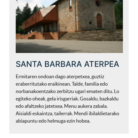
SANTA BARBARA ATERPEA
Ermitaren ondoan dago aterpetxea, guztiz
eraberritutako eraikinean. Talde, familia edo
norbanakoentzako zerbitzu ugari ematen ditu. Lo
egiteko oheak, gela irisgarriak. Gosaldu, bazkaldu
edo afaltzeko jatetxea. Menu aukera zabala.
Aisialdi eskaintza, tailerrak. Mendi ibilaldietarako
abiapuntu edo helmuga ezin hobea.