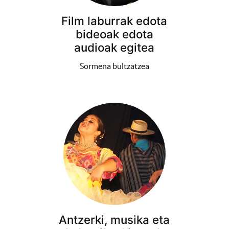
Film laburrak edota
bideoak edota
audioak egitea
Sormena bultzatzea
Antzerki, musika eta