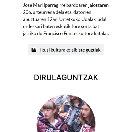
Jose Mari Iparragirre bardoaren jaiotzaren
206. urteurrena dela eta, datorren
abuztuaren 12an, Urretxuko Udalak, udal
ordezkari baten eskutik, lore sorta bat
jarriko du Francisco Font eskultore katala...
Ikusi kulturako albiste guztiak
DIRULAGUNTZAK