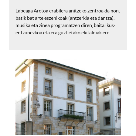
Labeaga Aretoa erabilera anitzeko zentroa da non,
batik bat arte eszenikoak (antzerkia eta dantza),
musika eta zinea programatzen diren, baita ikus-
entzunezkoa eta era guztietako ekitaldiak ere.