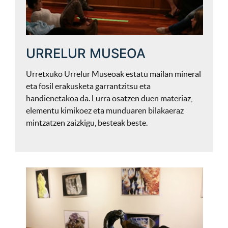
URRELUR MUSEOA
Urretxuko Urrelur Museoak estatu mailan mineral
eta fosil erakusketa garrantzitsu eta
handienetakoa da. Lurra osatzen duen materiaz,
elementu kimikoez eta munduaren bilakaeraz
mintzatzen zaizkigu, besteak beste.