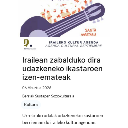
Irailean zabalduko dira
udazkeneko ikastaroen
izen-emateak
06 Abuztua 2026
Berriak Sustapen Soziokulturala
Kultura
Urretxuko udalak udazkeneko ikastaroen
berri eman du iraileko kultur agendan.