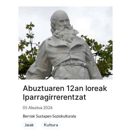
Abuztuaren 12an loreak
Iparragirrerentzat
05 Abuztua 2026
Berriak Sustapen Soziokulturala
Jaiak
Kultura