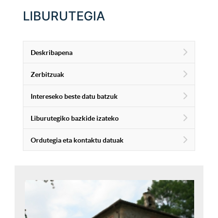
LIBURUTEGIA
Deskribapena
Zerbitzuak
Intereseko beste datu batzuk
Liburutegiko bazkide izateko
Ordutegia eta kontaktu datuak