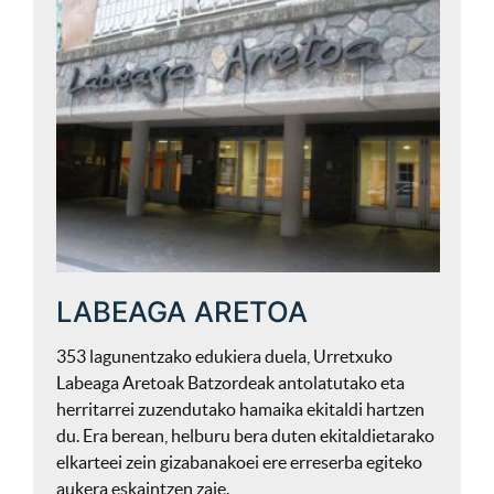
LABEAGA ARETOA
353 lagunentzako edukiera duela, Urretxuko
Labeaga Aretoak Batzordeak antolatutako eta
herritarrei zuzendutako hamaika ekitaldi hartzen
du. Era berean, helburu bera duten ekitaldietarako
elkarteei zein gizabanakoei ere erreserba egiteko
aukera eskaintzen zaie.