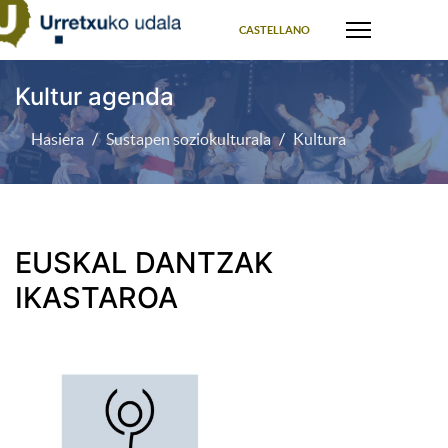
Select your language
CASTELLANO
Kultur agenda
Hasiera
Sustapen soziokulturala
Kultura
EUSKAL DANTZAK
IKASTAROA