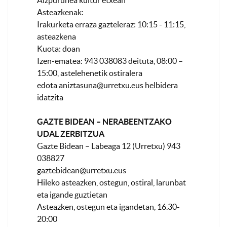
Aizpurunea kultur etxean
Asteazkenak:
Irakurketa erraza gazteleraz: 10:15 - 11:15,
asteazkena
Kuota: doan
Izen-ematea: 943 038083 deituta, 08:00 –
15:00, astelehenetik ostiralera
edota
aniztasuna@urretxu.eus
helbidera
idatzita
GAZTE BIDEAN – NERABEENTZAKO
UDAL ZERBITZUA
Gazte Bidean – Labeaga 12 (Urretxu) 943
038827
gaztebidean@urretxu.eus
Hileko asteazken, ostegun, ostiral, larunbat
eta igande guztietan
Asteazken, ostegun eta igandetan, 16.30-
20:00