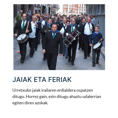
JAIAK ETA FERIAK
Urretxuko jaiak irailaren erdialdera ospatzen
ditugu. Horrez gain, ezin ditugu ahaztu udalerrian
egiten diren azokak.