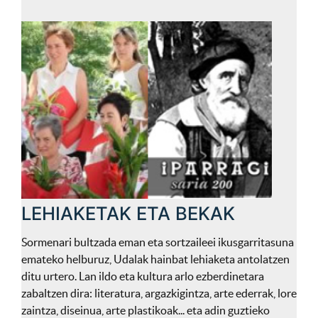
LEHIAKETAK ETA BEKAK
Sormenari bultzada eman eta sortzaileei ikusgarritasuna
emateko helburuz, Udalak hainbat lehiaketa antolatzen
ditu urtero. Lan ildo eta kultura arlo ezberdinetara
zabaltzen dira: literatura, argazkigintza, arte ederrak, lore
zaintza, diseinua, arte plastikoak... eta adin guztieko