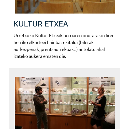
KULTUR ETXEA
Urretxuko Kultur Etxeak herriaren onurarako diren
herriko elkarteei hainbat ekitaldi (bilerak,
aurkezpenak, prentsaurrekoak...) antolatu ahal
izateko aukera ematen die.