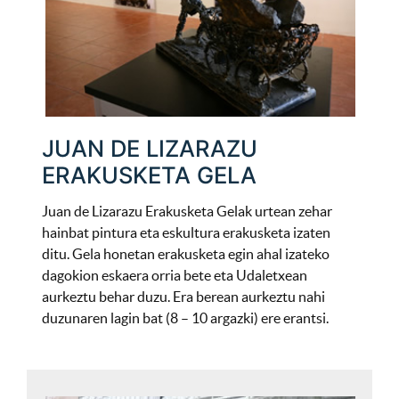
JUAN DE LIZARAZU
ERAKUSKETA GELA
Juan de Lizarazu Erakusketa Gelak urtean zehar
hainbat pintura eta eskultura erakusketa izaten
ditu. Gela honetan erakusketa egin ahal izateko
dagokion eskaera orria bete eta Udaletxean
aurkeztu behar duzu. Era berean aurkeztu nahi
duzunaren lagin bat (8 – 10 argazki) ere erantsi.