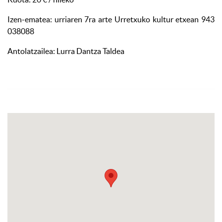
Izen-ematea: urriaren 7ra arte Urretxuko kultur etxean 943
038088
Antolatzailea: Lurra Dantza Taldea