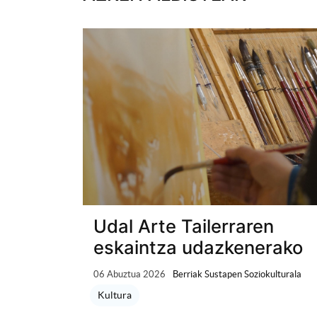
Udal Arte Tailerraren
eskaintza udazkenerako
06 Abuztua 2026
Berriak Sustapen Soziokulturala
Kultura