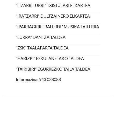
“LIZARRITURRI” TXISTULARI ELKARTEA
“IRATZARRI” DULTZAINERO ELKARTEA
“IPARRAGIRRE BALERDI” MUSIKA TAILERRA
“LURRA” DANTZA TALDEA
“ZSK” TXALAPARTA TALDEA
“HARIZPI” ESKULANETAKO TALDEA
“TXIRIBIRI” EGURREZKO TAILA TALDEA
Informazioa: 943 038088