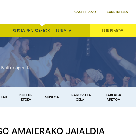
Select your language
ZURE IRITZIA
CASTELLANO
SUSTAPEN SOZIOKULTURALA
TURISMOA
Kultur agenda
KULTUR
ERAKUSKETA
LABEAGA
TEAK
MUSEOA
ETXEA
GELA
ARETOA
SO AMAIERAKO JAIALDIA