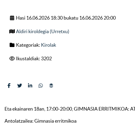
Hasi 16.06.2026 18:30 bukatu 16.06.2026 20:00
Aldiri kiroldegia (Urretxu)
Kategoriak:
Kirolak
Ikustaldiak: 3202
Eta ekainaren 18an, 17:00-20:00, GIMNASIA ERRITMIKOA: ATE 
Antolatzailea: Gimnasia erritmikoa