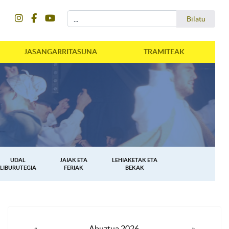
instagram
facebook
youtube
Bilatu
Bilatu
JASANGARRITASUNA
TRAMITEAK
UDAL
JAIAK ETA
LEHIAKETAK ETA
LIBURUTEGIA
FERIAK
BEKAK
«
Abuztua 2026
»