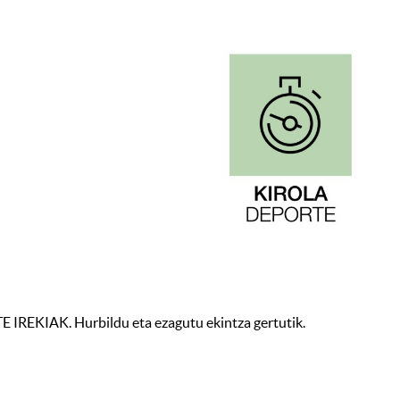
IREKIAK. Hurbildu eta ezagutu ekintza gertutik.