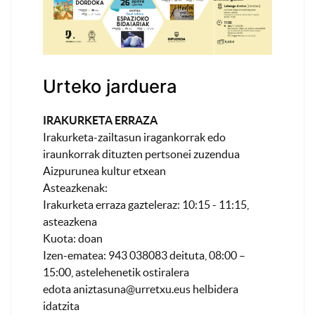
Urteko jarduera
IRAKURKETA ERRAZA
Irakurketa-zailtasun iragankorrak edo
iraunkorrak dituzten pertsonei zuzendua
Aizpurunea kultur etxean
Asteazkenak:
Irakurketa erraza gazteleraz: 10:15 - 11:15,
asteazkena
Kuota: doan
Izen-ematea: 943 038083 deituta, 08:00 –
15:00, astelehenetik ostiralera
edota
aniztasuna@urretxu.eus
helbidera
idatzita