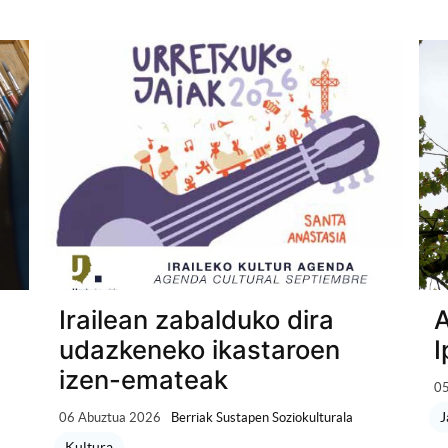
Irailean zabalduko dira
A
udazkeneko ikastaroen
I
izen-emateak
05
J
06 Abuztua 2026
Berriak Sustapen Soziokulturala
Kultura