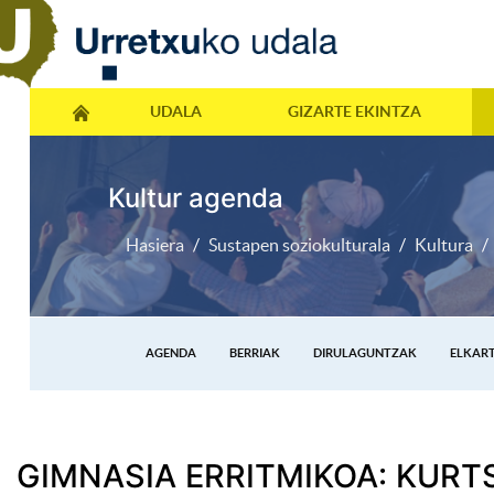
UDALA
GIZARTE EKINTZA
Kultur agenda
Hasiera
Sustapen soziokulturala
Kultura
AGENDA
BERRIAK
DIRULAGUNTZAK
ELKAR
GIMNASIA ERRITMIKOA: KURT