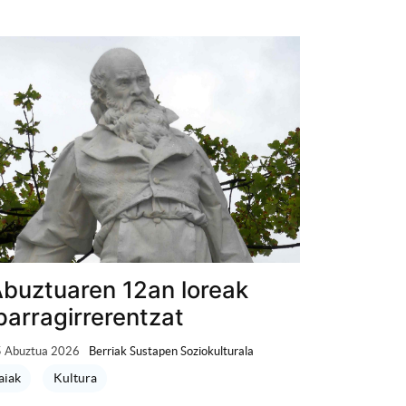
buztuaren 12an loreak
parragirrerentzat
 Abuztua 2026
Berriak Sustapen Soziokulturala
aiak
Kultura