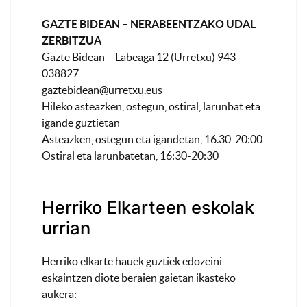
GAZTE BIDEAN – NERABEENTZAKO UDAL
ZERBITZUA
Gazte Bidean – Labeaga 12 (Urretxu) 943
038827
gaztebidean@urretxu.eus
Hileko asteazken, ostegun, ostiral, larunbat eta
igande guztietan
Asteazken, ostegun eta igandetan, 16.30-20:00
Ostiral eta larunbatetan, 16:30-20:30
Herriko Elkarteen eskolak
urrian
Herriko elkarte hauek guztiek edozeini
eskaintzen diote beraien gaietan ikasteko
aukera: