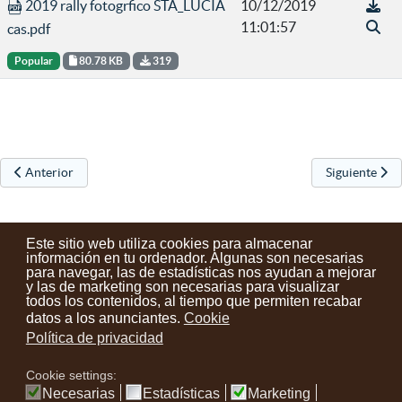
2019 rally fotogrfico STA_LUCIA
10/12/2019
11:01:57
cas.pdf
Popular
80.78 KB
319
Artículo anterior: XXXI Concurso de cuentos y crismas 2019
Artículo sigu
Anterior
Siguiente
Este sitio web utiliza cookies para almacenar
información en tu ordenador. Algunas son necesarias
para navegar, las de estadísticas nos ayudan a mejorar
y las de marketing son necesarias para visualizar
Contactos
Condiciones de uso
Aviso legal
Noticias
todos los contenidos, al tiempo que permiten recabar
datos a los anunciantes.
Cookie
Tu opinión cuenta
Política de privacidad
Cookie settings:
instagram
facebook
youtube
Necesarias
Estadísticas
Marketing