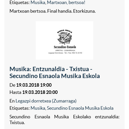
Etiquetas:
Musika
,
Martxoan, bertsoa!
Martxoan bertsoa. Final handia. Etorkizuna.
Musika: Entzunaldia - Txistua -
Secundino Esnaola Musika Eskola
De
19.03.2018 19:00
Hasta
19.03.2018 20:00
En
Legazpi dorretxea (Zumarraga)
Etiquetas:
Musika
,
Secundino Esnaola Musika Eskola
Secundino Esnaola Musika Eskolako entzunaldia:
Txistua.