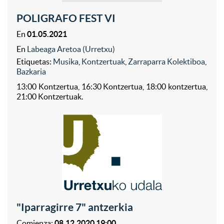
POLIGRAFO FEST VI
En
01.05.2021
En
Labeaga Aretoa (Urretxu)
Etiquetas:
Musika
,
Kontzertuak
,
Zarraparra Kolektiboa
,
Bazkaria
13:00 Kontzertua, 16:30 Kontzertua, 18:00 kontzertua,
21:00 Kontzertuak.
"Iparragirre 7" antzerkia
Comienza:
08.12.2020 19:00