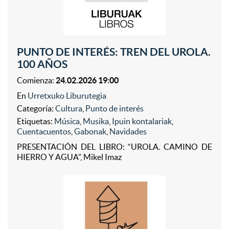
PUNTO DE INTERÉS: TREN DEL UROLA.
100 AÑOS
Comienza:
24.02.2026 19:00
En
Urretxuko Liburutegia
Categoría:
Cultura
,
Punto de interés
Etiquetas:
Música
,
Musika
,
Ipuin kontalariak
,
Cuentacuentos
,
Gabonak
,
Navidades
PRESENTACIÓN DEL LIBRO: “UROLA. CAMINO DE
HIERRO Y AGUA”, Mikel Imaz