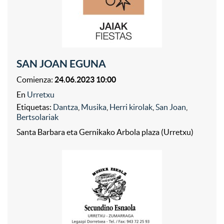
SAN JOAN EGUNA
Comienza:
24.06.2023 10:00
En
Urretxu
Etiquetas:
Dantza
,
Musika
,
Herri kirolak
,
San Joan
,
Bertsolariak
Santa Barbara eta Gernikako Arbola plaza (Urretxu)