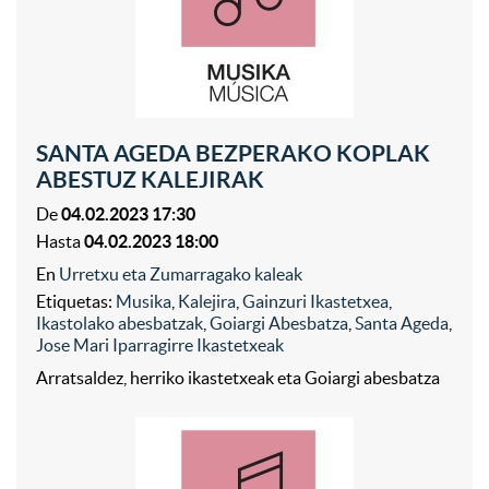
SANTA AGEDA BEZPERAKO KOPLAK
ABESTUZ KALEJIRAK
De
04.02.2023 17:30
Hasta
04.02.2023 18:00
En
Urretxu eta Zumarragako kaleak
Etiquetas:
Musika
,
Kalejira
,
Gainzuri Ikastetxea
,
Ikastolako abesbatzak
,
Goiargi Abesbatza
,
Santa Ageda
,
Jose Mari Iparragirre Ikastetxeak
Arratsaldez, herriko ikastetxeak eta Goiargi abesbatza