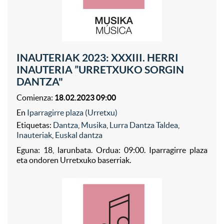
INAUTERIAK 2023: XXXIII. HERRI
INAUTERIA ”URRETXUKO SORGIN
DANTZA"
Comienza:
18.02.2023 09:00
En
Iparragirre plaza (Urretxu)
Etiquetas:
Dantza
,
Musika
,
Lurra Dantza Taldea
,
Inauteriak
,
Euskal dantza
Eguna: 18, larunbata. Ordua: 09:00. Iparragirre plaza
eta ondoren Urretxuko baserriak.