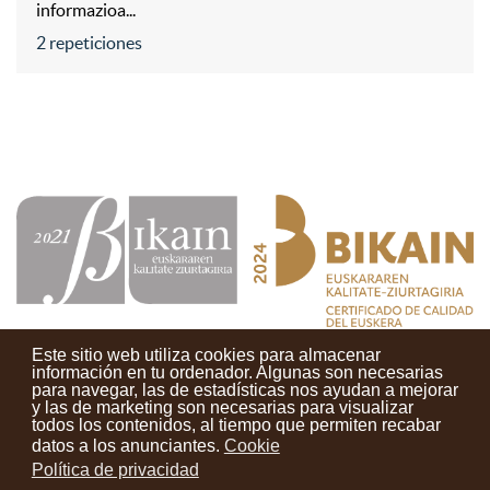
informazioa...
2 repeticiones
Este sitio web utiliza cookies para almacenar
información en tu ordenador. Algunas son necesarias
para navegar, las de estadísticas nos ayudan a mejorar
y las de marketing son necesarias para visualizar
Contactos
Condiciones de uso
Aviso legal
Noticias
todos los contenidos, al tiempo que permiten recabar
datos a los anunciantes.
Cookie
Tu opinión cuenta
Política de privacidad