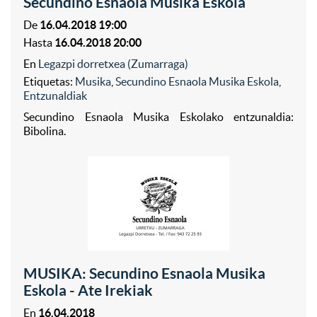
Secundino Esnaola Musika Eskola
De
16.04.2018 19:00
Hasta
16.04.2018 20:00
En
Legazpi dorretxea (Zumarraga)
Etiquetas:
Musika
,
Secundino Esnaola Musika Eskola
,
Entzunaldiak
Secundino Esnaola Musika Eskolako entzunaldia:
Bibolina.
MUSIKA: Secundino Esnaola Musika
Eskola - Ate Irekiak
En
16.04.2018