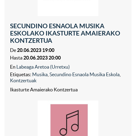
SECUNDINO ESNAOLA MUSIKA
ESKOLAKO IKASTURTE AMAIERAKO
KONTZERTUA
De
20.06.2023 19:00
Hasta
20.06.2023 20:00
En
Labeaga Aretoa (Urretxu)
Etiquetas:
Musika
,
Secundino Esnaola Musika Eskola
,
Kontzertuak
Ikasturte Amaierako Kontzertua