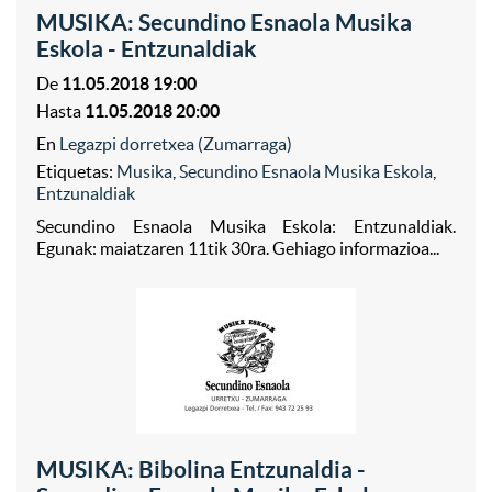
MUSIKA: Secundino Esnaola Musika
Eskola - Entzunaldiak
De
11.05.2018 19:00
Hasta
11.05.2018 20:00
En
Legazpi dorretxea (Zumarraga)
Etiquetas:
Musika
,
Secundino Esnaola Musika Eskola
,
Entzunaldiak
Secundino Esnaola Musika Eskola: Entzunaldiak.
Egunak: maiatzaren 11tik 30ra. Gehiago informazioa...
MUSIKA: Bibolina Entzunaldia -