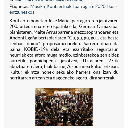
Etiquetas:
Musika
,
Kontzertuak
,
Iparragirre 2020
,
Ikus-
entzunezkoa
Kontzertu honetan Jose Maria Iparragirreren jaiotzaren
200. urteurrena ere ospatuko da, German Ormazabal
pianistaren, Maite Arruabarrena mezzosopranoaren eta
Andoni Egaña bertsolariaren “Gu, gu, gu, gu… eta beste
zenbait doinu” proposamenarekin. Sarrera doan da
baina KOBID-19a dela eta ezarritako segurtasun
neurriak eta aforo muga medio, ezinbestekoa zen aldez
aurretik gonbidapena jasotzea, Uztailaren 27tik
abuztuaren 5era, biak barne, Aizpurunea kultur etxean.
Kultur ekintza honek sekulako harrera ona izan du
herritarren artean eta dagoeneko agortu dira sarrerak.