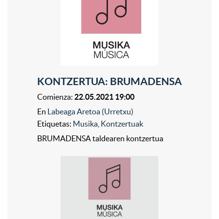
KONTZERTUA: BRUMADENSA
Comienza:
22.05.2021 19:00
En
Labeaga Aretoa (Urretxu)
Etiquetas:
Musika
,
Kontzertuak
BRUMADENSA taldearen kontzertua