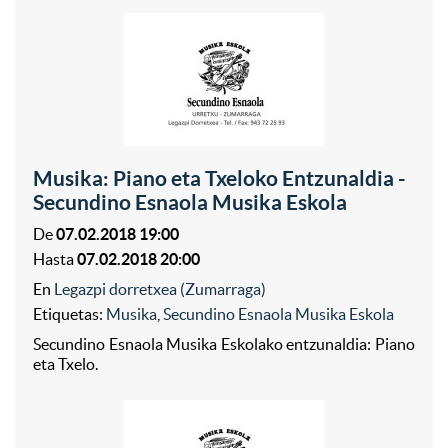
Musika: Piano eta Txeloko Entzunaldia -
Secundino Esnaola Musika Eskola
De
07.02.2018 19:00
Hasta
07.02.2018 20:00
En
Legazpi dorretxea (Zumarraga)
Etiquetas:
Musika
,
Secundino Esnaola Musika Eskola
Secundino Esnaola Musika Eskolako entzunaldia: Piano
eta Txelo.