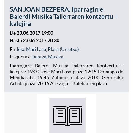
SAN JOAN BEZPERA: Iparragirre
Balerdi Musika Tailerraren kontzertu –
kalejira
De
23.06.2017 19:00
Hasta
23.06.2017 20:30
En
Jose Mari Lasa, Plaza (Urretxu)
Etiquetas:
Dantza
,
Musika
Iparragirre Balerdi Musika Tailerraren kontzertu –
kalejira: 19:00 Jose Mari Lasa plaza 19:15 Domingo de
Mendiaratz; 19:45 Zubimusu plaza 20:00 Gernikako
Arbola plaza; 20:15 Areizaga – Kalebarren plaza.