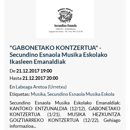
"GABONETAKO KONTZERTUA" -
Secundino Esnaola Musika Eskolako
Ikasleen Emanaldiak
De
21.12.2017 19:00
Hasta
21.12.2017 20:00
En
Labeaga Aretoa (Urretxu)
Etiquetas:
Musika
,
Secundino Esnaola Musika Eskola
Secundino Esnaola Musika Eskolako Emanaldiak:
KANTOKO ENTZUNALDIA (12/12), GABONETAKO
KONTZERTUA (1/21), MUSIKA HEZKUNTZA
GOIZTIARREKO KONTZERTUA (12/22). Gehiago
informazioa...