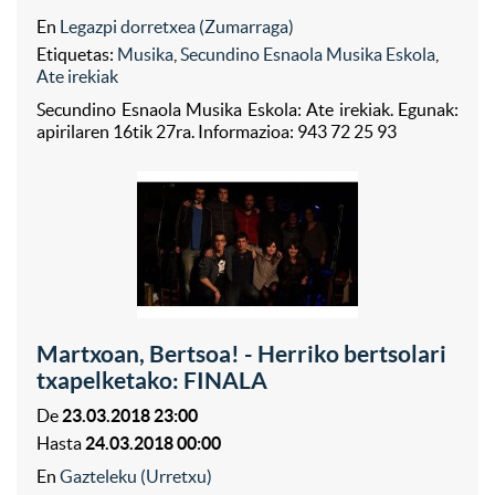
En
Legazpi dorretxea (Zumarraga)
Etiquetas:
Musika
,
Secundino Esnaola Musika Eskola
,
Ate irekiak
Secundino Esnaola Musika Eskola: Ate irekiak. Egunak:
apirilaren 16tik 27ra. Informazioa: 943 72 25 93
Martxoan, Bertsoa! - Herriko bertsolari
txapelketako: FINALA
De
23.03.2018 23:00
Hasta
24.03.2018 00:00
En
Gazteleku (Urretxu)