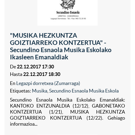
"MUSIKA HEZKUNTZA
GOIZTIARREKO KONTZERTUA" -
Secundino Esnaola Musika Eskolako
Ikasleen Emanaldiak
De
22.12.2017 17:30
Hasta
22.12.2017 18:30
En
Legazpi dorretxea (Zumarraga)
Etiquetas:
Musika
,
Secundino Esnaola Musika Eskola
Secundino Esnaola Musika Eskolako Emanaldiak:
KANTOKO ENTZUNALDIA (12/12), GABONETAKO
KONTZERTUA (1/21), MUSIKA HEZKUNTZA
GOIZTIARREKO KONTZERTUA (12/22). Gehiago
informazioa...