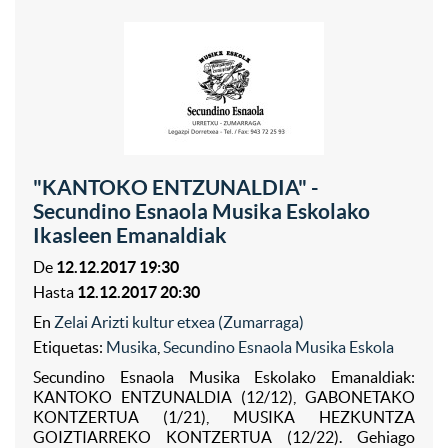
"KANTOKO ENTZUNALDIA" -
Secundino Esnaola Musika Eskolako
Ikasleen Emanaldiak
De
12.12.2017 19:30
Hasta
12.12.2017 20:30
En
Zelai Arizti kultur etxea (Zumarraga)
Etiquetas:
Musika
,
Secundino Esnaola Musika Eskola
Secundino Esnaola Musika Eskolako Emanaldiak:
KANTOKO ENTZUNALDIA (12/12), GABONETAKO
KONTZERTUA (1/21), MUSIKA HEZKUNTZA
GOIZTIARREKO KONTZERTUA (12/22). Gehiago