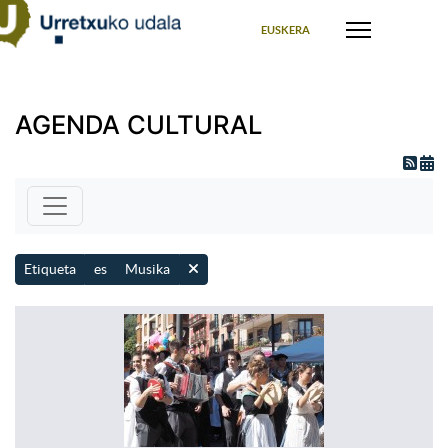
Seleccione su idioma
EUSKERA
AGENDA CULTURAL
Etiqueta
es
Musika