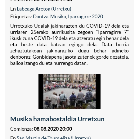
En
Labeaga Aretoa (Urretxu)
Etiquetas:
Dantza
,
Musika
,
Iparragirre 2020
Urretxuko Udalak jakinarazten du COVID-19 dela eta
urriaren 25erako aurrikusita zegoen “Iparragirre 7”
ikuskizuna COVID-19 dela eta atzeratu egin behar dela
eta beste data batean egingo dela. Data berria
zehaztutakoan jakinaraziko dugu behar adineko
denboraz. Gonbidapena jasota zutenek gorde dezatela,
balioa izango du eta hurrengo datan.
Musika hamabostaldia Urretxun
Comienza:
08.08.2020 20:00
En
San Martin de Tours eliza (Urretxu)