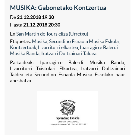
MUSIKA: Gabonetako Kontzertua
De
21.12.2018 19:30
Hasta
21.12.2018 20:30
En
San Martin de Tours eliza (Urretxu)
Etiquetas:
Musika
,
Secundino Esnaola Musika Eskola
,
Kontzertuak
,
Lizarriturri elkartea
,
Iparragirre Balerdi
Musika Banda
,
Iratzarri Dultzainari Taldea
Partaideak: Iparragirre Balerdi Musika Banda,
Lizarriturri Txistulari Elkartea, Iratzarri Dultzainari
Taldea eta Secundino Esnaola Musika Eskolako haur
abesbatza.